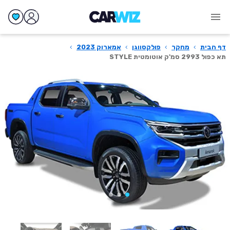
דף הבית
›
מחקר
›
פולקסווגן
›
אמארוק 2023
›
תא כפול 2993 סמ'ק אוטומטית STYLE