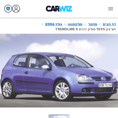
דף הבית
›
מחקר
›
פולקסווגן
›
גולף 2006
›
הצ'בק 1595 סמ'ק ידנית TRENDLINE S