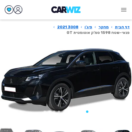
דף הבית
›
מחקר
›
פיג'ו
›
3008 2021
›
פנאי-שטח 1598 סמ'ק אוטומטית GT