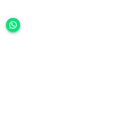
אפשר לעזור?
למעלה
רכבים
מי אנחנו
סננים מומלצים
מסחריות
מגזין
תקנון
משאיות
אינדקס סוכנויות
נגישות
בדיקת מימון
שאלות ותשובות
מדיניות פרטיות