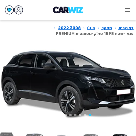
דף הבית
›
מחקר
›
פיג'ו
›
3008 2022
›
פנאי-שטח 1598 סמ'ק אוטומטית PREMIUM