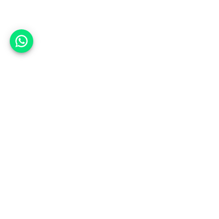
אפשר לעזור?
למעלה
רכבים
מי אנחנו
סננים מומלצים
מסחריות
מגזין
תקנון
משאיות
אינדקס סוכנויות
נגישות
בדיקת מימון
שאלות ותשובות
מדיניות פרטיות