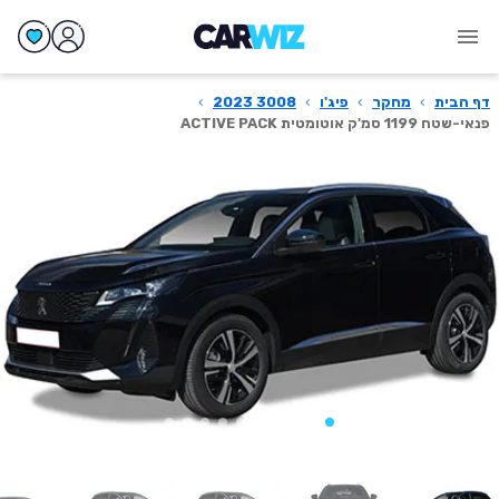
דף הבית
›
מחקר
›
פיג'ו
›
3008 2023
›
פנאי-שטח 1199 סמ'ק אוטומטית ACTIVE PACK