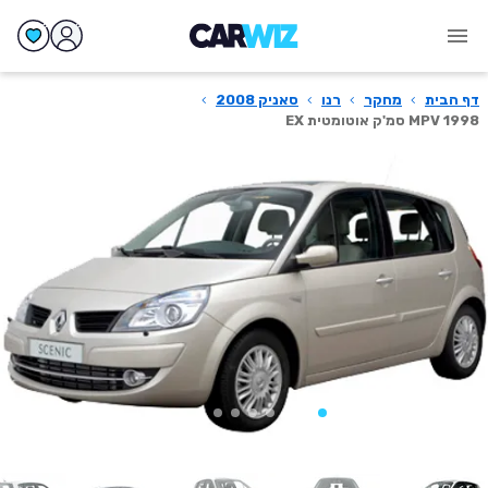
דף הבית
›
מחקר
›
רנו
›
סאניק 2008
›
MPV 1998 סמ'ק אוטומטית EX