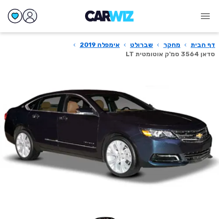
דף הבית
›
מחקר
›
שברולט
›
אימפלה 2019
›
סדאן 3564 סמ'ק אוטומטית LT