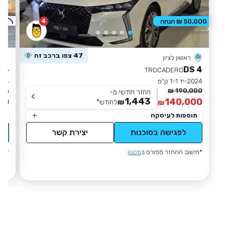
4
ק
50,000 ₪ הנחה
47 צפו ברכב זה
ראשון לציון
 4
DS 4
TROCADERO
2024
יד 1
1 ק״מ
024
190,000 ₪
מחי
החזר חודשי מ-
1,443
90
140,000
₪
לחודש
*
₪
תוספות לעיסקה
תו
לפגישה בסוכנות
יצירת קשר
*חישוב ההחזר מפורט ב
תקנון
*חי