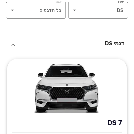
יצרן
דגם
דגמי DS
DS 7