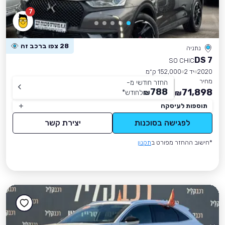
7
28 צפו ברכב זה
נתניה
DS 7
SO CHIC
2020
יד 2
152,000 ק״מ
מחיר
החזר חודשי מ-
788
71,898
₪
לחודש
*
₪
תוספות לעיסקה
לפגישה בסוכנות
יצירת קשר
*חישוב ההחזר מפורט ב
תקנון