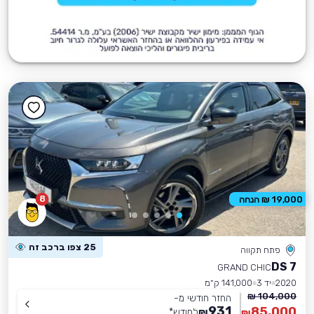
8
19,000 ₪ הנחה
25 צפו ברכב זה
פתח תקווה
DS 7
GRAND CHIC
2020
יד 3
141,000 ק״מ
104,000 ₪
החזר חודשי מ-
931
85,000
₪
לחודש
*
₪