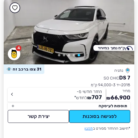
ק״מ נמוך במיוחד
4
31 צפו ברכב זה
נתניה
DS 7
SO CHIC
2018
יד 3
94,000 ק״מ
מחיר
החזר חודשי מ-
707
66,900
₪
לחודש
*
₪
תוספות לעיסקה
לפגישה בסוכנות
יצירת קשר
*חישוב ההחזר מפורט ב
תקנון