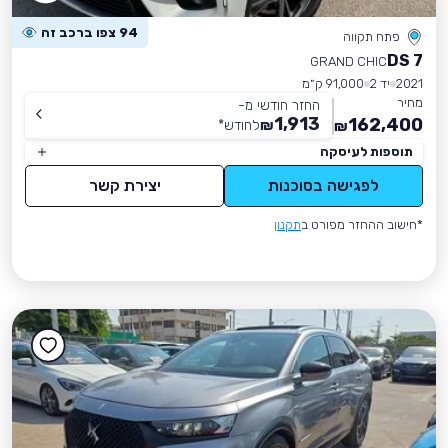
94 צפו ברכב זה
פתח תקווה
DS 7
GRAND CHIC
2021
יד 2
91,000 ק״מ
מחיר
החזר חודשי מ-
1,913
162,400
₪
לחודש
*
₪
תוספות לעיסקה
לפגישה בסוכנות
יצירת קשר
*חישוב ההחזר מפורט ב
תקנון