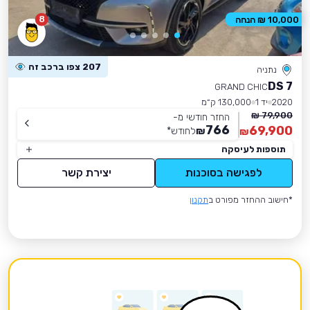
8
10,000 ₪ הנחה
207 צפו ברכב זה
נתניה
DS 7
GRAND CHIC
2020
יד 1
130,000 ק״מ
79,900 ₪
החזר חודשי מ-
766
69,900
₪
לחודש
*
₪
תוספות לעיסקה
לפגישה בסוכנות
יצירת קשר
*חישוב ההחזר מפורט ב
תקנון