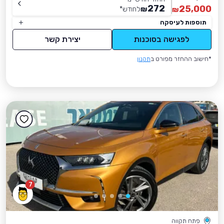
272
25,000
₪
לחודש
*
₪
תוספות לעיסקה
לפגישה בסוכנות
יצירת קשר
*חישוב ההחזר מפורט ב
תקנון
7
פתח תקווה