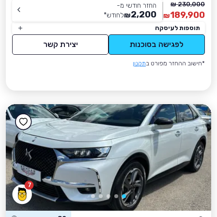
230,000 ₪
החזר חודשי מ-
2,200
189,900
₪
לחודש
*
₪
תוספות לעיסקה
לפגישה בסוכנות
יצירת קשר
*חישוב ההחזר מפורט ב
תקנון
7