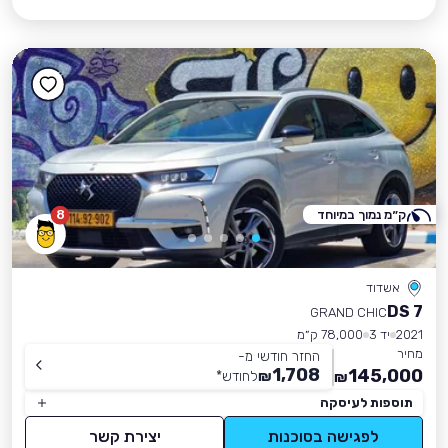
ק״מ נמוך במיוחד
8
אשדוד
DS 7
GRAND CHIC
2021
יד 3
78,000 ק״מ
מחיר
החזר חודשי מ-
1,708
145,000
₪
לחודש
*
₪
תוספות לעיסקה
לפגישה בסוכנות
יצירת קשר