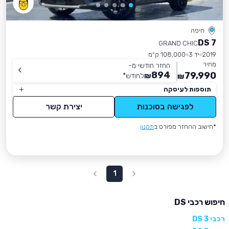
חיפה
DS 7
GRAND CHIC
2019
יד 3
108,000 ק״מ
מחיר
החזר חודשי מ-
894
79,990
₪
לחודש
*
₪
תוספות לעיסקה
לפגישה בסוכנות
יצירת קשר
*חישוב ההחזר מפורט ב
תקנון
1
חיפוש רכבי DS
רכבי DS 3