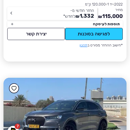
2022
יד 1
120,000 ק״מ
מחיר
החזר חודשי מ-
1,332
115,000
₪
לחודש
*
₪
תוספות לעיסקה
לפגישה בסוכנות
יצירת קשר
*חישוב ההחזר מפורט ב
תקנון
7