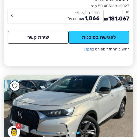
2023
יד 1
50,403 ק״מ
מחיר
החזר חודשי מ-
1,866
181,067
₪
לחודש
*
₪
לפגישה בסוכנות
יצירת קשר
*חישוב ההחזר מפורט ב
תקנון
6