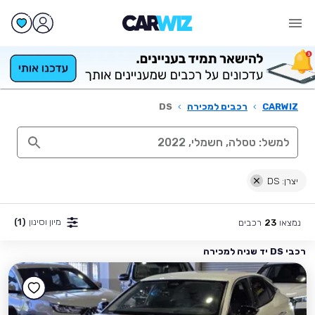
CARWIZ
›
רכבים למכירה
›
DS
יצרן: DS
מיון וסינון
(1)
נמצאו
רכבים
23
רכבי DS יד שניה למכירה