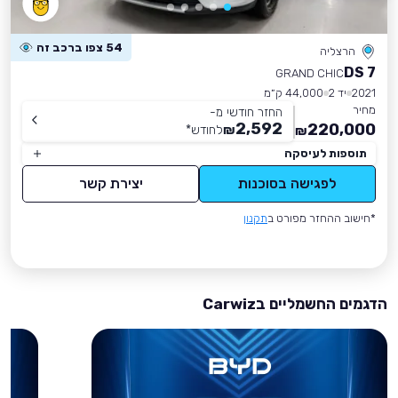
54 צפו ברכב זה
הרצליה
DS 7
GRAND CHIC
2021
יד 2
44,000 ק״מ
מחיר
החזר חודשי מ-
2,592
220,000
₪
לחודש
*
₪
תוספות לעיסקה
לפגישה בסוכנות
יצירת קשר
*חישוב ההחזר מפורט ב
תקנון
הדגמים החשמליים בCarwiz