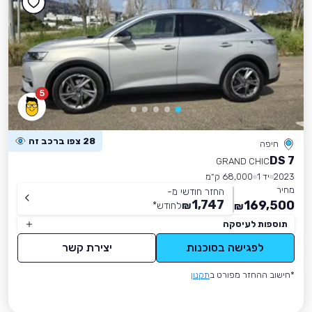
5
28 צפו ברכב זה
חיפה
DS 7
GRAND CHIC
2023
יד 1
68,000 ק״מ
מחיר
החזר חודשי מ-
1,747
169,500
₪
לחודש
*
₪
תוספות לעיסקה
לפגישה בסוכנות
יצירת קשר
*חישוב ההחזר מפורט ב
תקנון