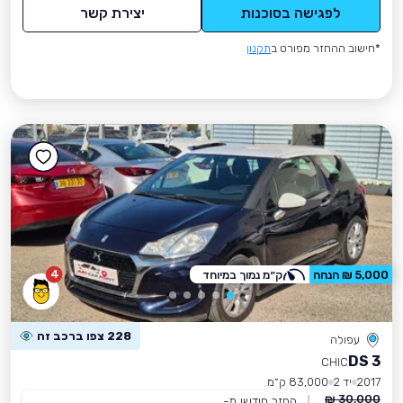
לפגישה בסוכנות
יצירת קשר
*חישוב ההחזר מפורט ב
תקנון
4
5,000 ₪ הנחה
ק״מ נמוך במיוחד
228 צפו ברכב זה
עפולה
DS 3
CHIC
2017
יד 2
83,000 ק״מ
30,000 ₪
החזר חודשי מ-