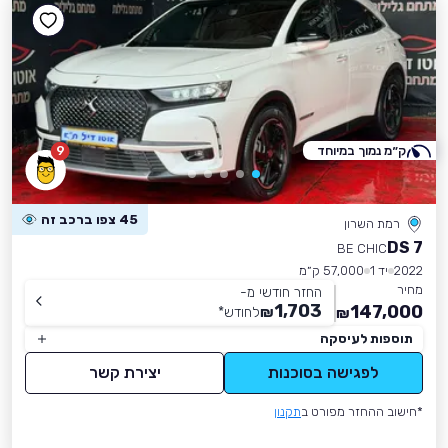
ק״מ נמוך במיוחד
9
45 צפו ברכב זה
רמת השרון
DS 7
BE CHIC
2022
יד 1
57,000 ק״מ
מחיר
החזר חודשי מ-
1,703
147,000
₪
לחודש
*
₪
תוספות לעיסקה
לפגישה בסוכנות
יצירת קשר
*חישוב ההחזר מפורט ב
תקנון