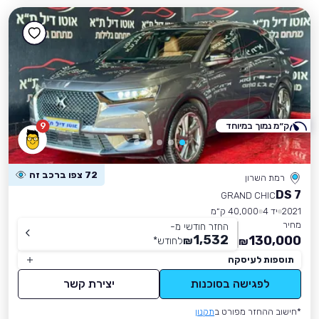
ק״מ נמוך במיוחד
9
72 צפו ברכב זה
רמת השרון
DS 7
GRAND CHIC
2021
יד 4
40,000 ק״מ
מחיר
החזר חודשי מ-
1,532
130,000
₪
לחודש
*
₪
תוספות לעיסקה
לפגישה בסוכנות
יצירת קשר
*חישוב ההחזר מפורט ב
תקנון