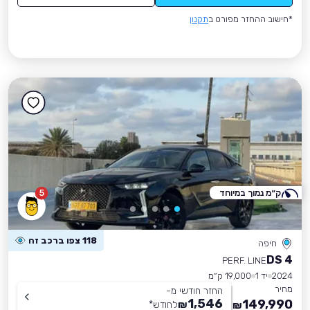
*חישוב ההחזר מפורט ב
תקנון
ק״מ נמוך במיוחד
5
118 צפו ברכב זה
חיפה
DS 4
PERF. LINE
2024
יד 1
19,000 ק״מ
מחיר
החזר חודשי מ-
1,546
149,990
₪
לחודש
*
₪