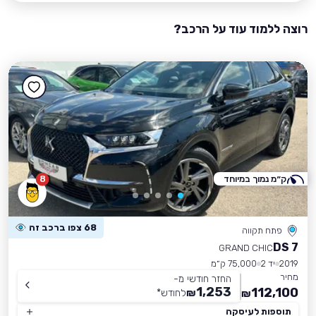
רוצה ללמוד עוד על הרכב?
ק״מ נמוך במיוחד
8
68 צפו ברכב זה
פתח תקווה
DS 7
GRAND CHIC
2019
יד 2
75,000 ק״מ
מחיר
החזר חודשי מ-
1,253
112,100
₪
לחודש
*
₪
תוספות לעיסקה