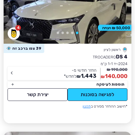
4
50,000 ₪ הנחה
39 צפו ברכב זה
ראשון לציון
DS 4
TROCADERO
2024
יד 1
1 ק״מ
190,000 ₪
החזר חודשי מ-
1,443
140,000
₪
לחודש
*
₪
תוספות לעיסקה
לפגישה בסוכנות
יצירת קשר
*חישוב ההחזר מפורט ב
תקנון