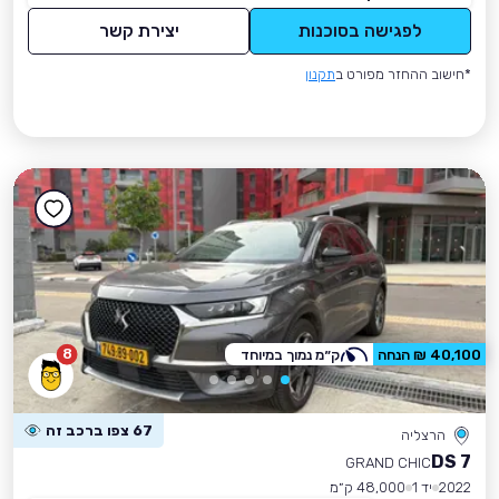
לפגישה בסוכנות
יצירת קשר
*חישוב ההחזר מפורט ב
תקנון
8
40,100 ₪ הנחה
ק״מ נמוך במיוחד
67 צפו ברכב זה
הרצליה
DS 7
GRAND CHIC
2022
יד 1
48,000 ק״מ