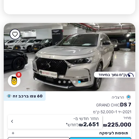
ק״מ נמוך במיוחד
8
60 צפו ברכב זה
הרצליה
DS 7
GRAND CHIC
2021
יד 1
52,000 ק״מ
מחיר
החזר חודשי מ-
2,651
225,000
₪
לחודש
*
₪
תוספות לעיסקה