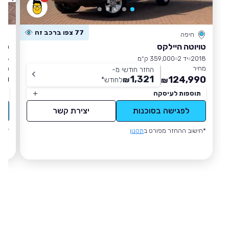
77 צפו ברכב זה
חיפה
טויוטה היילקס
טויוט
2018
יד 2
359,000 ק״מ
018
מחיר
מחי
החזר חודשי מ-
1,321
00
124,990
₪
לחודש
*
₪
תוספות לעיסקה
תו
לפגישה בסוכנות
יצירת קשר
*חישוב ההחזר מפורט ב
תקנון
*חי