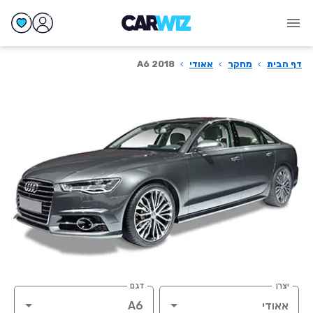
דף הבית
›
מחקר
›
אאודי
›
A6 2018
יצרן
דגם