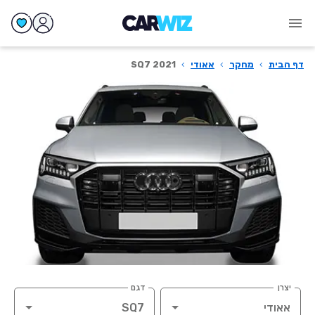
דף הבית
›
מחקר
›
אאודי
›
SQ7 2021
יצרן
דגם