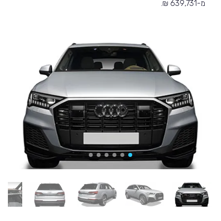
מ-639,731 ₪.