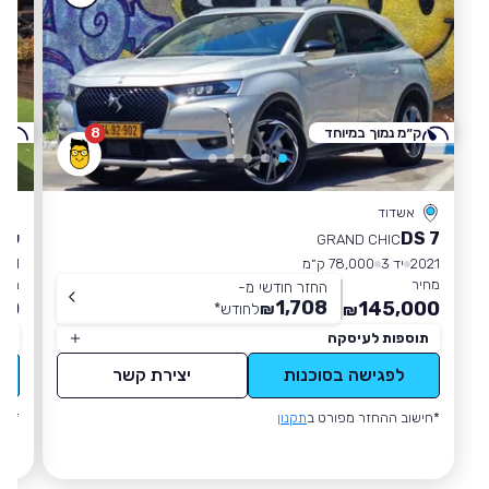
ק״מ נמוך במיוחד
8
ק
אשדוד
DS 7
שבר
GRAND CHIC
2021
יד 3
78,000 ק״מ
021
מחיר
מחי
החזר חודשי מ-
1,708
00
145,000
₪
לחודש
*
₪
תוספות לעיסקה
תו
לפגישה בסוכנות
יצירת קשר
*חישוב ההחזר מפורט ב
תקנון
*חי