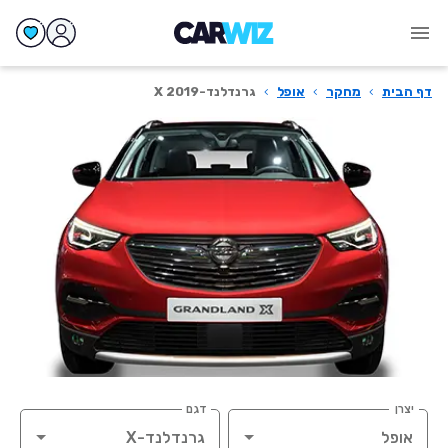
דף הבית
›
מחקר
›
אופל
›
גרנדלנד-X 2019
יצרן
דגם