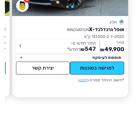
חולון
אופל גרנדלנד-X
אופ
INNOVATION
2020
יד 2
131,000 ק״מ
020
מחיר
מחי
החזר חודשי מ-
547
89
49,900
₪
לחודש
*
₪
תוספות לעיסקה
תו
לפגישה בסוכנות
יצירת קשר
*חישוב ההחזר מפורט ב
תקנון
*חי