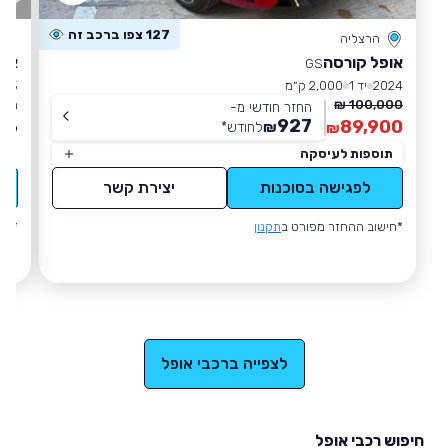
127 צפו ברכב זה
הרצליה
אופל קורסה
אופ
GS
2024
יד 1
2,000 ק״מ
023
100,000 ₪
מחי
החזר חודשי מ-
927
66
89,900
₪
לחודש
*
₪
תוספות לעיסקה
לפגישה בסוכנות
יצירת קשר
*חישוב ההחזר מפורט ב
תקנון
*חי
לצפייה ברכבי אופל
חיפוש רכבי אופל