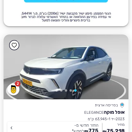
2
בפריסה ארצית
אופל מוקה
ELEGANCE
2023
יד 1
63,945 ק״מ
מחיר
החזר חודשי מ-
775
75,218
₪
לחודש
*
₪