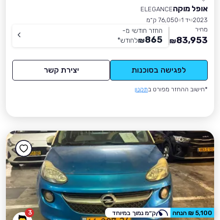
אופל מוקה
ELEGANCE
2023
יד 1
76,050 ק״מ
מחיר
החזר חודשי מ-
865
83,953
₪
לחודש
*
₪
לפגישה בסוכנות
יצירת קשר
*חישוב ההחזר מפורט ב
תקנון
3
5,100 ₪ הנחה
ק״מ נמוך במיוחד