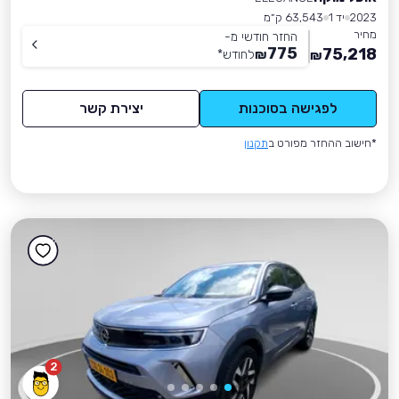
2023
יד 1
63,543 ק״מ
מחיר
החזר חודשי מ-
775
75,218
₪
לחודש
*
₪
לפגישה בסוכנות
יצירת קשר
*חישוב ההחזר מפורט ב
תקנון
2