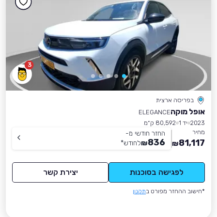
3
בפריסה ארצית
אופל מוקה
ELEGANCE
2023
יד 1
80,592 ק״מ
מחיר
החזר חודשי מ-
836
81,117
₪
לחודש
*
₪
לפגישה בסוכנות
יצירת קשר
*חישוב ההחזר מפורט ב
תקנון