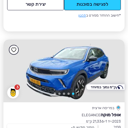
לפגישה בסוכנות
יצירת קשר
*חישוב ההחזר מפורט ב
תקנון
ק״מ נמוך במיוחד
3
בפריסה ארצית
אופל מוקה
ELEGANCE
2023
יד 1
21,336 ק״מ
מחיר
החזר חודשי מ-