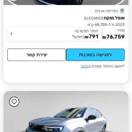
בפריסה ארצית
אופל מוקה
ELEGANCE
2023
יד 1
68,738 ק״מ
מחיר
החזר חודשי מ-
791
76,759
₪
לחודש
*
₪
לפגישה בסוכנות
יצירת קשר
*חישוב ההחזר מפורט ב
תקנון