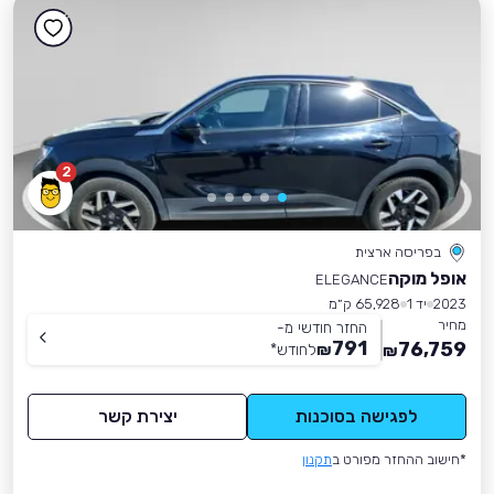
2
בפריסה ארצית
אופל מוקה
ELEGANCE
2023
יד 1
65,928 ק״מ
מחיר
החזר חודשי מ-
791
76,759
₪
לחודש
*
₪
לפגישה בסוכנות
יצירת קשר
*חישוב ההחזר מפורט ב
תקנון