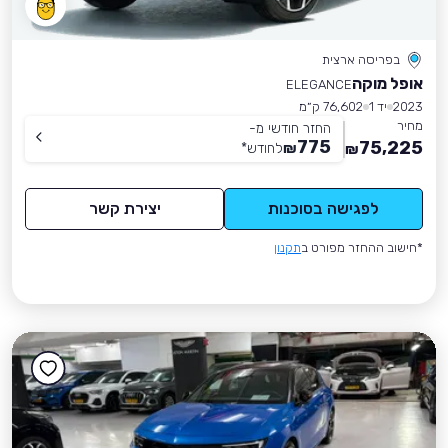
בפריסה ארצית
אופל מוקה
ELEGANCE
2023
יד 1
76,602 ק״מ
מחיר
החזר חודשי מ-
775
75,225
₪
לחודש
*
₪
לפגישה בסוכנות
יצירת קשר
*חישוב ההחזר מפורט ב
תקנון