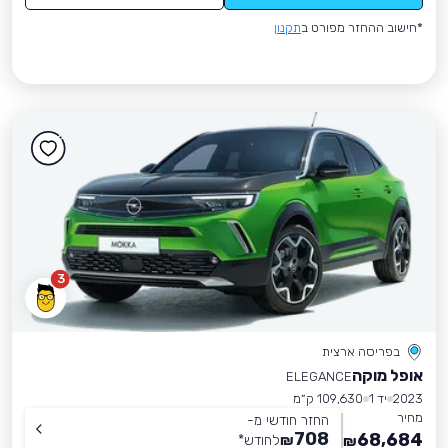
*חישוב ההחזר מפורט ב
תקנון
3
בפריסה ארצית
אופל מוקה
ELEGANCE
2023
יד 1
109,630 ק״מ
מחיר
החזר חודשי מ-
708
68,684
₪
לחודש
*
₪