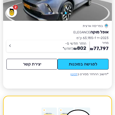
2
בפריסה ארצית
אופל מוקה
ELEGANCE
2023
יד 1
63,185 ק״מ
מחיר
החזר חודשי מ-
802
77,797
₪
לחודש
*
₪
לפגישה בסוכנות
יצירת קשר
*חישוב ההחזר מפורט ב
תקנון