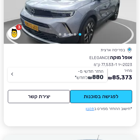
3
בפריסה ארצית
אופל מוקה
ELEGANCE
2023
יד 1
77,533 ק״מ
מחיר
החזר חודשי מ-
880
85,373
₪
לחודש
*
₪
לפגישה בסוכנות
יצירת קשר
*חישוב ההחזר מפורט ב
תקנון