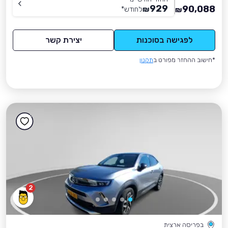
929
90,088
₪
לחודש
*
₪
לפגישה בסוכנות
יצירת קשר
*חישוב ההחזר מפורט ב
תקנון
2
בפריסה ארצית