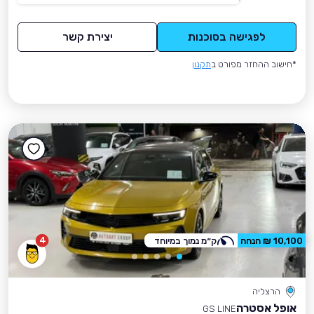
לפגישה בסוכנות
יצירת קשר
*חישוב ההחזר מפורט ב
תקנון
4
10,100 ₪ הנחה
ק״מ נמוך במיוחד
הרצליה
אופל אסטרה
GS LINE