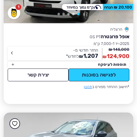
1
20,100 ₪ הנחה
ק״מ נמוך במיוחד
הרצליה
אופל פרונטרה
GS PT
2025
יד 1
7,000 ק״מ
145,000 ₪
החזר חודשי מ-
1,207
124,900
₪
לחודש
*
₪
תוספות לעיסקה
לפגישה בסוכנות
יצירת קשר
*חישוב ההחזר מפורט ב
תקנון