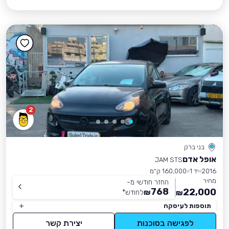
2
בני ברק
אופל אדם
JAM STS
2016
יד 1
160,000 ק״מ
מחיר
החזר חודשי מ-
768
22,000
₪
לחודש
*
₪
תוספות לעיסקה
לפגישה בסוכנות
יצירת קשר