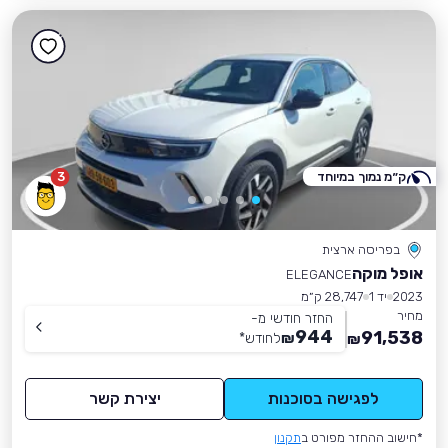
ק״מ נמוך במיוחד
3
בפריסה ארצית
אופל מוקה
ELEGANCE
2023
יד 1
28,747 ק״מ
מחיר
החזר חודשי מ-
944
91,538
₪
לחודש
*
₪
לפגישה בסוכנות
יצירת קשר
*חישוב ההחזר מפורט ב
תקנון