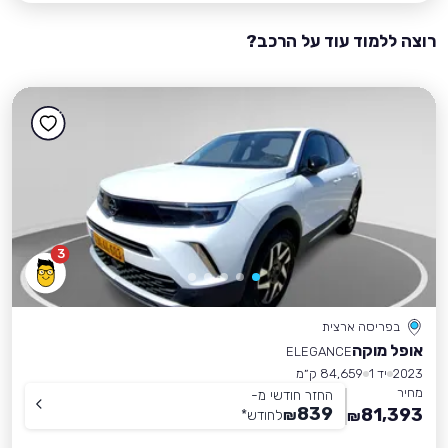
רוצה ללמוד עוד על הרכב?
3
בפריסה ארצית
אופל מוקה
ELEGANCE
2023
יד 1
84,659 ק״מ
מחיר
החזר חודשי מ-
839
81,393
₪
לחודש
*
₪