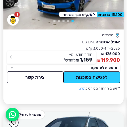
1
15,100 ₪ הנחה
ק״מ נמוך במיוחד
הרצליה
אופל אסטרה
GS LINE
2025
יד 1
3,000 ק״מ
135,000 ₪
החזר חודשי מ-
1,159
119,900
₪
לחודש
*
₪
תוספות לעיסקה
לפגישה בסוכנות
יצירת קשר
*חישוב ההחזר מפורט ב
תקנון
אפשר לעזור?