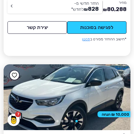
מחיר
החזר חודשי מ-
828
80,288
₪
לחודש
*
₪
לפגישה בסוכנות
יצירת קשר
*חישוב ההחזר מפורט ב
תקנון
7
10,000 ₪ הנחה