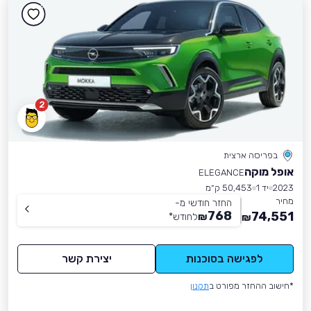
2
בפריסה ארצית
אופל מוקה
ELEGANCE
2023
יד 1
50,453 ק״מ
מחיר
החזר חודשי מ-
768
74,551
₪
לחודש
*
₪
לפגישה בסוכנות
יצירת קשר
*חישוב ההחזר מפורט ב
תקנון