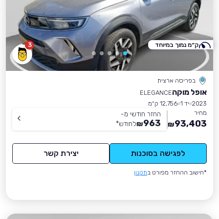
ק״מ נמוך במיוחד
3
בפריסה ארצית
אופל מוקה
ELEGANCE
2023
יד 1
12,756 ק״מ
מחיר
החזר חודשי מ-
963
93,403
₪
לחודש
*
₪
לפגישה בסוכנות
יצירת קשר
*חישוב ההחזר מפורט ב
תקנון