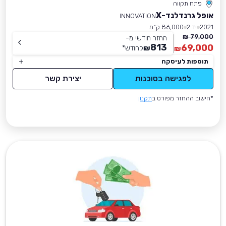
פתח תקווה
אופל גרנדלנד-X
INNOVATION
2021
יד 2
86,000 ק״מ
79,000 ₪
החזר חודשי מ-
813
69,000
₪
לחודש
*
₪
תוספות לעיסקה
לפגישה בסוכנות
יצירת קשר
*חישוב ההחזר מפורט ב
תקנון