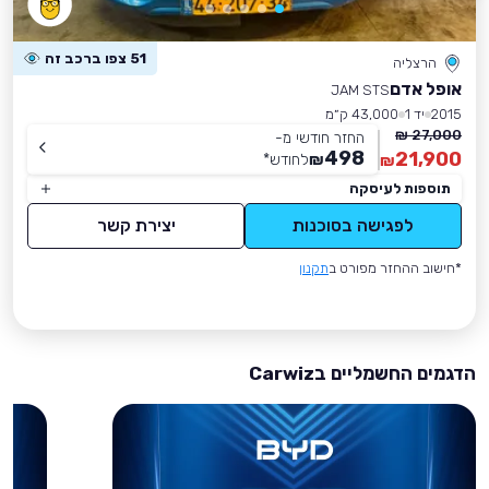
51 צפו ברכב זה
הרצליה
אופל אדם
JAM STS
2015
יד 1
43,000 ק״מ
27,000 ₪
החזר חודשי מ-
498
21,900
₪
לחודש
*
₪
תוספות לעיסקה
לפגישה בסוכנות
יצירת קשר
*חישוב ההחזר מפורט ב
תקנון
הדגמים החשמליים בCarwiz