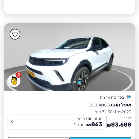
2
בפריסה ארצית
אופל מוקה
ELEGANCE
2023
יד 1
71,130 ק״מ
מחיר
החזר חודשי מ-
863
83,688
₪
לחודש
*
₪