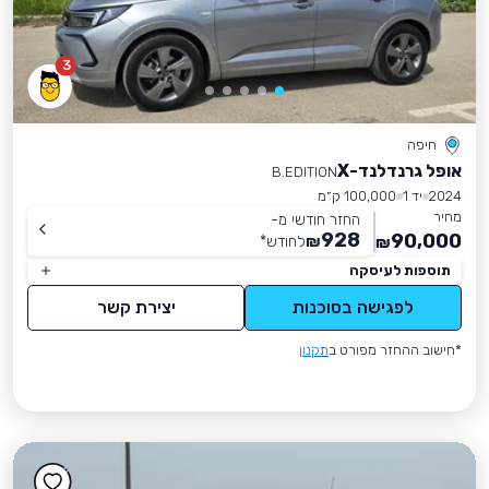
3
חיפה
אופל גרנדלנד-X
B.EDITION
2024
יד 1
100,000 ק״מ
מחיר
החזר חודשי מ-
928
90,000
₪
לחודש
*
₪
תוספות לעיסקה
לפגישה בסוכנות
יצירת קשר
*חישוב ההחזר מפורט ב
תקנון