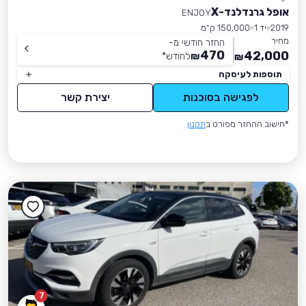
אופל גרנדלנד-X
ENJOY
2019
יד 1
150,000 ק״מ
מחיר
החזר חודשי מ-
470
42,000
₪
לחודש
*
₪
תוספות לעיסקה
לפגישה בסוכנות
יצירת קשר
*חישוב ההחזר מפורט ב
תקנון
7