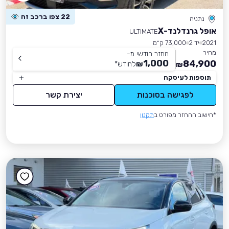
22 צפו ברכב זה
נתניה
אופל גרנדלנד-X
ULTIMATE
2021
יד 2
73,000 ק״מ
מחיר
החזר חודשי מ-
1,000
84,900
₪
לחודש
*
₪
תוספות לעיסקה
לפגישה בסוכנות
יצירת קשר
*חישוב ההחזר מפורט ב
תקנון