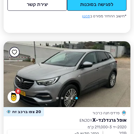
לפגישה בסוכנות
יצירת קשר
*חישוב ההחזר מפורט ב
תקנון
8
20 צפו ברכב זה
פרדס חנה כרכור
אופל גרנדלנד-X
ENJOY
2020
יד 3
211,000 ק״מ
מחיר
החזר חודשי מ-