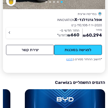
בפריסה ארצית
אופל גרנדלנד-X
INNOVATION
2020
יד 1
110,108 ק״מ
מחיר
החזר חודשי מ-
660
60,294
₪
לחודש
*
₪
לפגישה בסוכנות
יצירת קשר
*חישוב ההחזר מפורט ב
תקנון
הדגמים החשמליים בCarwiz