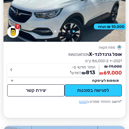
7
10,000 ₪ הנחה
פתח תקווה
אופל גרנדלנד-X
INNOVATION
2021
יד 2
86,000 ק״מ
79,000 ₪
החזר חודשי מ-
813
69,000
₪
לחודש
*
₪
תוספות לעיסקה
לפגישה בסוכנות
יצירת קשר
*חישוב ההחזר מפורט ב
תקנון