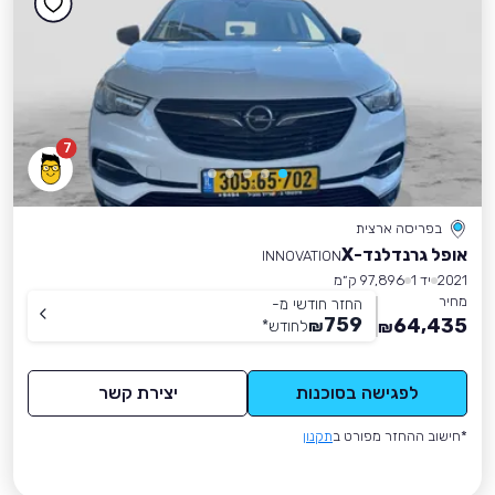
7
בפריסה ארצית
אופל גרנדלנד-X
INNOVATION
2021
יד 1
97,896 ק״מ
מחיר
החזר חודשי מ-
759
64,435
₪
לחודש
*
₪
לפגישה בסוכנות
יצירת קשר
*חישוב ההחזר מפורט ב
תקנון