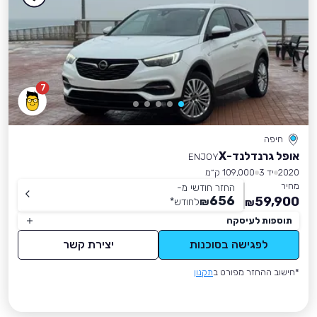
7
חיפה
אופל גרנדלנד-X
ENJOY
2020
יד 3
109,000 ק״מ
מחיר
החזר חודשי מ-
656
59,900
₪
לחודש
*
₪
תוספות לעיסקה
לפגישה בסוכנות
יצירת קשר
*חישוב ההחזר מפורט ב
תקנון