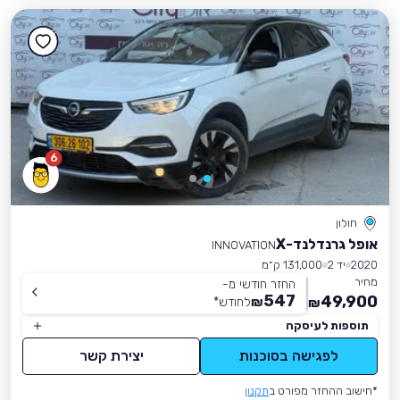
6
חולון
אופל גרנדלנד-X
INNOVATION
2020
יד 2
131,000 ק״מ
מחיר
החזר חודשי מ-
547
49,900
₪
לחודש
*
₪
תוספות לעיסקה
לפגישה בסוכנות
יצירת קשר
*חישוב ההחזר מפורט ב
תקנון