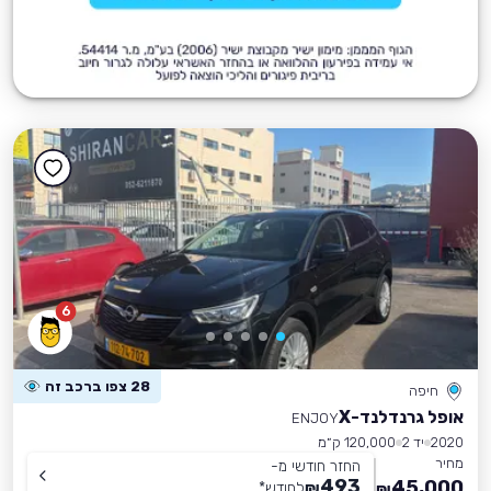
6
28 צפו ברכב זה
חיפה
אופל גרנדלנד-X
ENJOY
2020
יד 2
120,000 ק״מ
מחיר
החזר חודשי מ-
493
45,000
₪
לחודש
*
₪