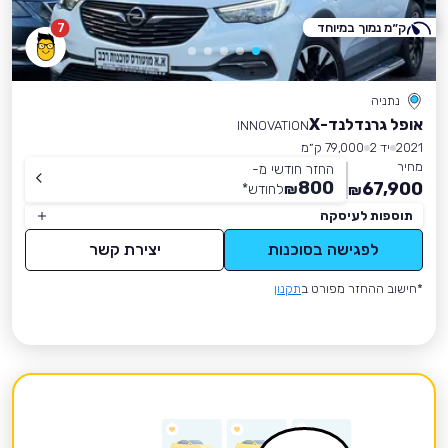
ק״מ נמוך במיוחד
7
נתניה
אופל גרנדלנד-X
INNOVATION
2021
יד 2
79,000 ק״מ
מחיר
החזר חודשי מ-
800
67,900
₪
לחודש
*
₪
תוספות לעיסקה
לפגישה בסוכנות
יצירת קשר
*חישוב ההחזר מפורט ב
תקנון