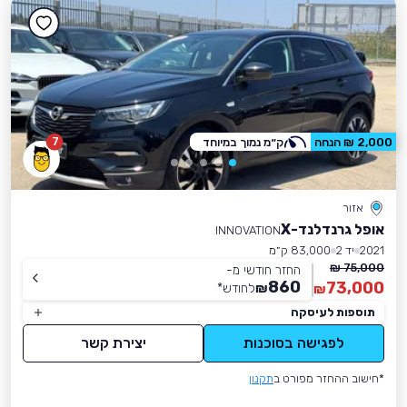
7
2,000 ₪ הנחה
ק״מ נמוך במיוחד
אזור
אופל גרנדלנד-X
INNOVATION
2021
יד 2
83,000 ק״מ
75,000 ₪
החזר חודשי מ-
860
73,000
₪
לחודש
*
₪
תוספות לעיסקה
לפגישה בסוכנות
יצירת קשר
*חישוב ההחזר מפורט ב
תקנון