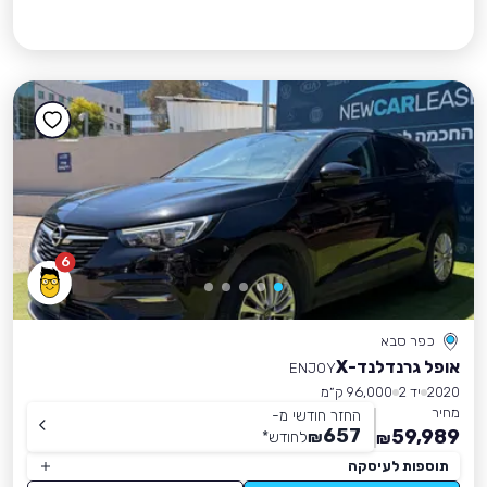
6
כפר סבא
אופל גרנדלנד-X
ENJOY
2020
יד 2
96,000 ק״מ
מחיר
החזר חודשי מ-
657
59,989
₪
לחודש
*
₪
תוספות לעיסקה