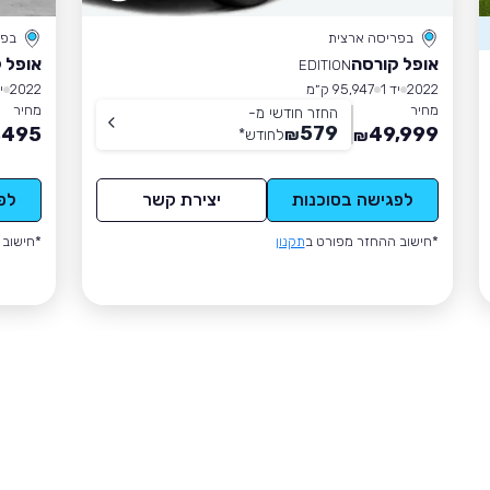
בפריסה ארצית
בפר
אופל קורסה
אופל 
EDITION
2022
יד 1
95,947 ק״מ
2022
י
מחיר
מחיר
החזר חודשי מ-
579
,495
49,999
₪
לחודש
*
₪
לפגישה בסוכנות
יצירת קשר
לפ
*חישוב ההחזר מפורט ב
תקנון
*חישוב 