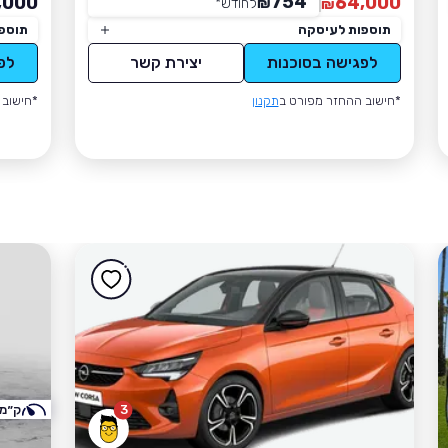
754
,000
64,000
₪
לחודש
*
₪
תוספות לעיסקה
תוספ
לפגישה בסוכנות
יצירת קשר
לפ
*חישוב ההחזר מפורט ב
תקנון
*חישוב 
3
ק״מ 