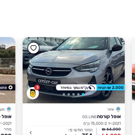
3
2,000 ₪ הנחה
ק״מ נמוך במיוחד
פתוח
אזור
מע'
אופל קורסה
אופל 
GS LINE
2021
יד 2
75,000 ק״מ
2021
יד
66,000 ₪
מחיר
החזר חודשי מ-