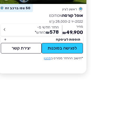
50 צפו ברכב זה
ראשון לציון
אופל קורסה
EDITION
2022
יד 2
28,000 ק״מ
מחיר
החזר חודשי מ-
578
49,900
₪
לחודש
*
₪
תוספות לעיסקה
לפגישה בסוכנות
יצירת קשר
*חישוב ההחזר מפורט ב
תקנון