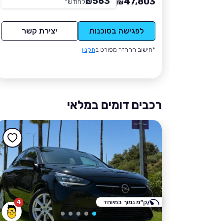
563
47,803
₪
לחודש
*
₪
לפגישה בסוכנות
יצירת קשר
*חישוב ההחזר מפורט ב
תקנון
רכבים דומים במלאי
ק״מ נמוך במיוחד
4