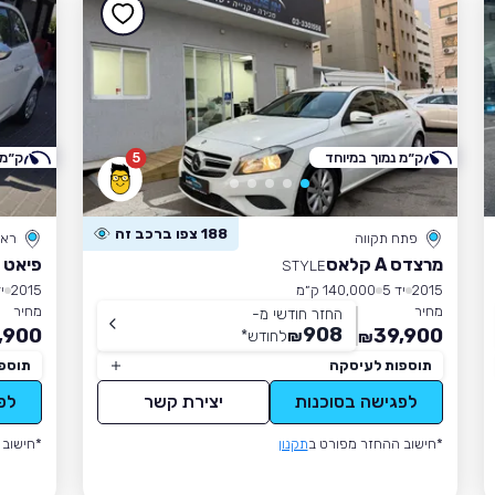
ק״מ נמוך במיוחד
5
ק״מ 
188 צפו ברכב זה
פתח תקווה
ראש
מרצדס A קלאס
פיאט 500
STYLE
2015
יד 5
140,000 ק״מ
2015
יד
מחיר
מחיר
החזר חודשי מ-
908
,900
39,900
₪
לחודש
*
₪
תוספות לעיסקה
תוספ
לפגישה בסוכנות
יצירת קשר
לפ
*חישוב ההחזר מפורט ב
תקנון
*חישוב 