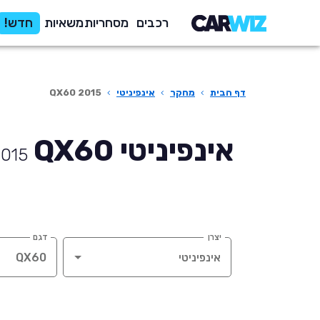
רכבים
מסחריות
משאיות
חדש!
דף הבית
›
מחקר
›
אינפיניטי
›
QX60 2015
אינפיניטי QX60
2015
יצרן
דגם