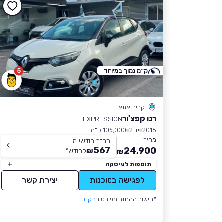
ק״מ נמוך במיוחד
5
קרית אתא
רנו קפצ'ור
EXPRESSION
2015
יד 2
105,000 ק״מ
מחיר
החזר חודשי מ-
567
24,900
₪
לחודש
*
₪
תוספות לעיסקה
לפגישה בסוכנות
יצירת קשר
*חישוב ההחזר מפורט ב
תקנון