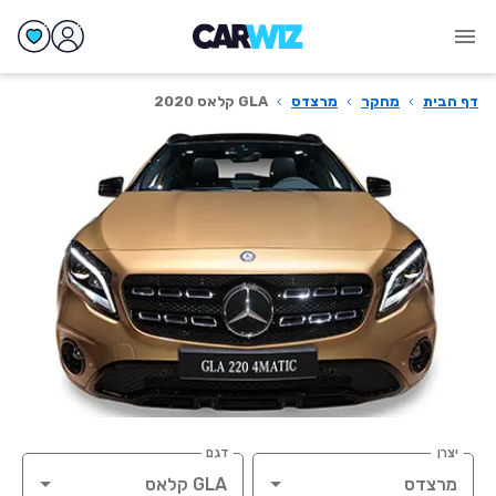
דף הבית
›
מחקר
›
מרצדס
›
GLA קלאס 2020
יצרן
דגם