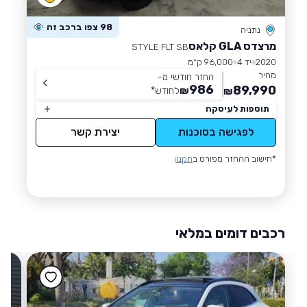
98 צפו ברכב זה
נתניה
מרצדס GLA קלאס
STYLE FLT SB
2020
יד 4
96,000 ק״מ
מחיר
החזר חודשי מ-
986
89,990
₪
לחודש
*
₪
תוספות לעיסקה
לפגישה בסוכנות
יצירת קשר
*חישוב ההחזר מפורט ב
תקנון
רכבים דומים במלאי