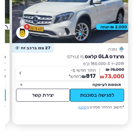
5
ק
2,000 ₪ הנחה
27 צפו ברכב זה
נתניה
מרצדס GLA קלאס
מרצדס
STYLE FL
2019
יד 3
180,000 ק״מ
019
75,000 ₪
מחי
החזר חודשי מ-
817
00
73,000
₪
לחודש
*
₪
תוספות לעיסקה
תו
לפגישה בסוכנות
יצירת קשר
*חישוב ההחזר מפורט ב
תקנון
*חי