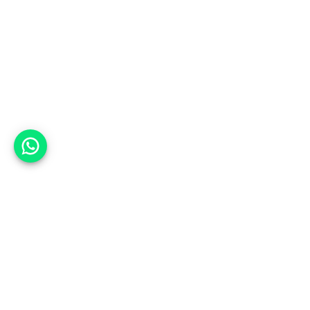
אפשר לעזור?
למעלה
רכבים
מי אנחנו
סננים מומלצים