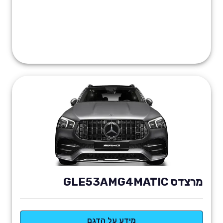
מרצדס GLE53AMG4MATIC
מידע על הדגם