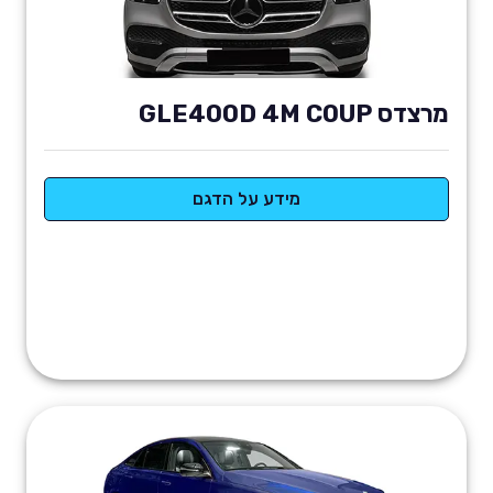
מרצדס GLE400D 4M COUP
מידע על הדגם