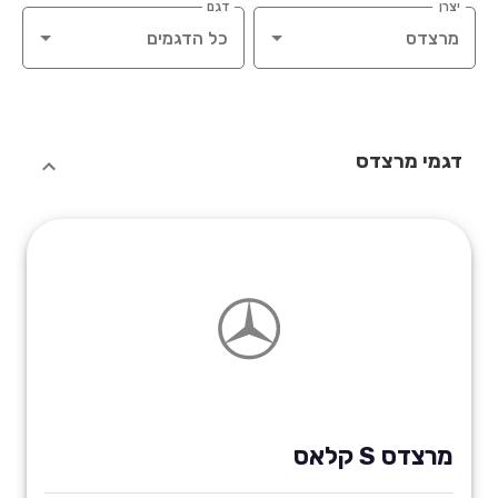
יצרן
דגם
דגמי מרצדס
מרצדס S קלאס