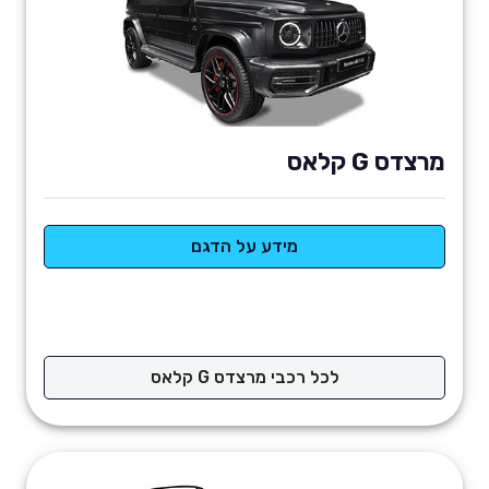
מרצדס G קלאס
מידע על הדגם
לכל רכבי מרצדס G קלאס