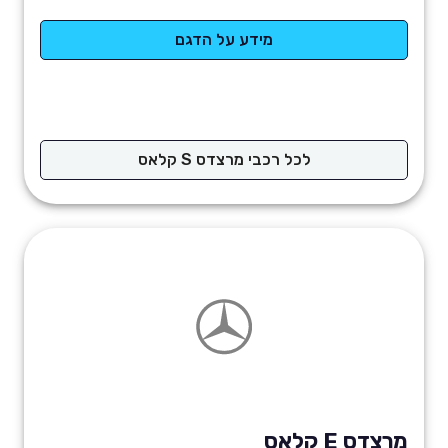
מידע על הדגם
לכל רכבי מרצדס S קלאס
מרצדס E קלאס