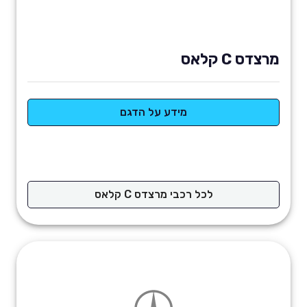
מרצדס C קלאס
מידע על הדגם
לכל רכבי מרצדס C קלאס