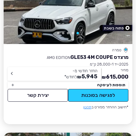
פתוח בשבת
טמרה
מרצדס GLE53 4M COUPE
AMG EDITION
2025
יד 1
28,000 ק״מ
מחיר
החזר חודשי מ-
5,945
615,000
₪
לחודש
*
₪
תוספות לעיסקה
לפגישה בסוכנות
יצירת קשר
*חישוב ההחזר מפורט ב
תקנון