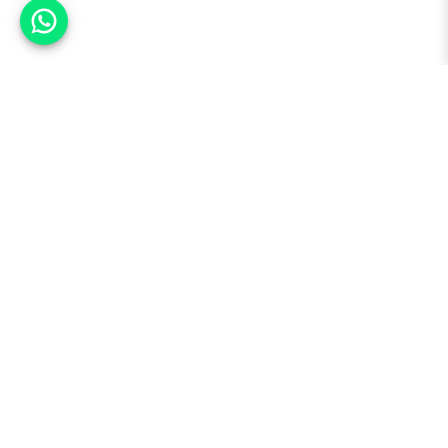
אפשר לעזור?
למעלה
רכבים
מי אנחנו
סננים מומלצים
מסחריות
מגזין
תקנון
משאיות
אינדקס סוכנויות
נגישות
בדיקת מימון
שאלות ותשובות
מדיניות פרטיות
טרייד אין
אבטחת מידע
מחקר