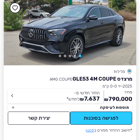
מלילות
מרצדס GLE53 4M COUPE
AMG COUPE
2025
יד 0
0 ק״מ
מחיר
החזר חודשי מ-
7,637
790,000
₪
לחודש
*
₪
תוספות לעיסקה
לפגישה בסוכנות
יצירת קשר
*חישוב ההחזר מפורט ב
תקנון