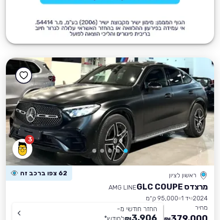
3
62 צפו ברכב זה
ראשון לציון
מרצדס GLC COUPE
AMG LINE
2024
יד 1
95,000 ק״מ
מחיר
החזר חודשי מ-
3,906
379,000
₪
לחודש
*
₪