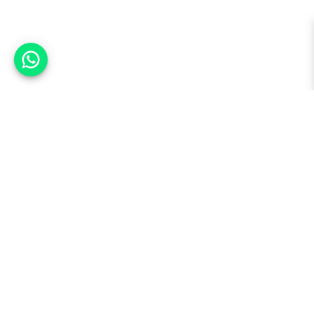
אפשר לעזור?
למעלה
רכבים
מי אנחנו
סננים מומלצים
מסחריות
מגזין
תקנון
משאיות
אינדקס סוכנויות
נגישות
בדיקת מימון
שאלות ותשובות
מדיניות פרטיות
טרייד אין
אבטחת מידע