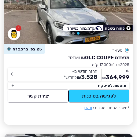
1
פתוח בשבת
ק״מ נמוך במיוחד
25 צפו ברכב זה
מע'אר
מרצדס GLC COUPE
PREMIUM
2025
יד 1
17,000 ק״מ
מחיר
החזר חודשי מ-
3,528
364,999
₪
לחודש
*
₪
תוספות לעיסקה
לפגישה בסוכנות
יצירת קשר
*חישוב ההחזר מפורט ב
תקנון