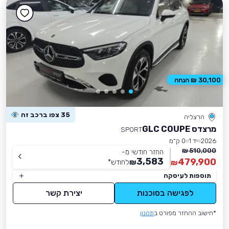
30,100 ₪ הנחה
35 צפו ברכב זה
הרצליה
מרצדס GLC COUPE
SPORT
2026
יד 1
0 ק״מ
510,000 ₪
החזר חודשי מ-
3,583
479,900
₪
לחודש
*
₪
תוספות לעיסקה
לפגישה בסוכנות
יצירת קשר
*חישוב ההחזר מפורט ב
תקנון