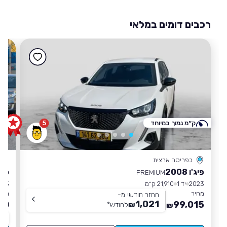
רכבים דומים במלאי
ק״מ נמוך במיוחד
5
בפריסה ארצית
פיג'ו 2008
סיט
PREMIUM
2023
יד 1
21,910 ק״מ
023
מחיר
מחי
החזר חודשי מ-
1,021
00
99,015
₪
לחודש
*
₪
תו