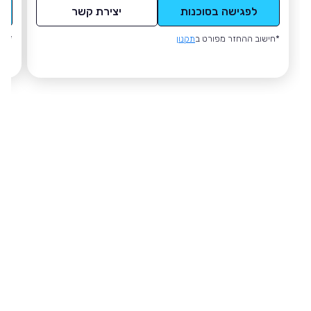
לפגישה בסוכנות
יצירת קשר
*חישוב ההחזר מפורט ב
תקנון
*חי