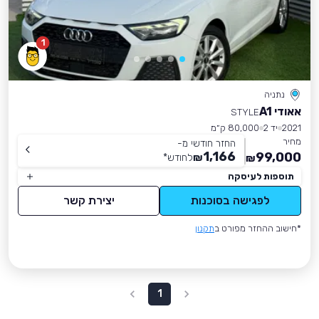
1
נתניה
אאודי A1
STYLE
2021
יד 2
80,000 ק״מ
מחיר
החזר חודשי מ-
1,166
99,000
₪
לחודש
*
₪
תוספות לעיסקה
לפגישה בסוכנות
יצירת קשר
*חישוב ההחזר מפורט ב
תקנון
1