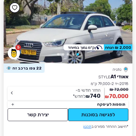
5
2,000 ₪ הנחה
ק״מ נמוך במיוחד
22 צפו ברכב זה
נתניה
אאודי A1
STYLE
2018
יד 2
79,000 ק״מ
72,000 ₪
החזר חודשי מ-
740
70,000
₪
לחודש
*
₪
תוספות לעיסקה
לפגישה בסוכנות
יצירת קשר
*חישוב ההחזר מפורט ב
תקנון