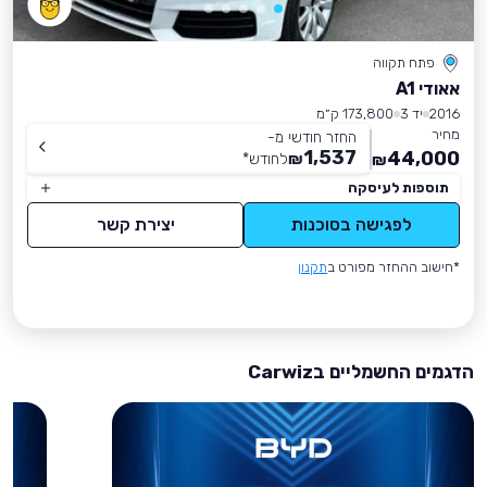
פתח תקווה
אאודי A1
2016
יד 3
173,800 ק״מ
מחיר
החזר חודשי מ-
1,537
44,000
₪
לחודש
*
₪
תוספות לעיסקה
לפגישה בסוכנות
יצירת קשר
*חישוב ההחזר מפורט ב
תקנון
הדגמים החשמליים בCarwiz