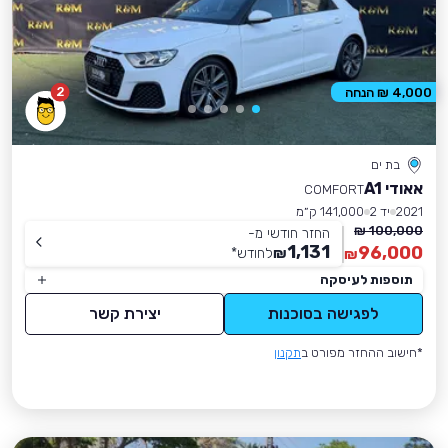
2
4,000 ₪ הנחה
בת ים
אאודי A1
COMFORT
2021
יד 2
141,000 ק״מ
100,000 ₪
החזר חודשי מ-
1,131
96,000
₪
לחודש
*
₪
תוספות לעיסקה
לפגישה בסוכנות
יצירת קשר
*חישוב ההחזר מפורט ב
תקנון