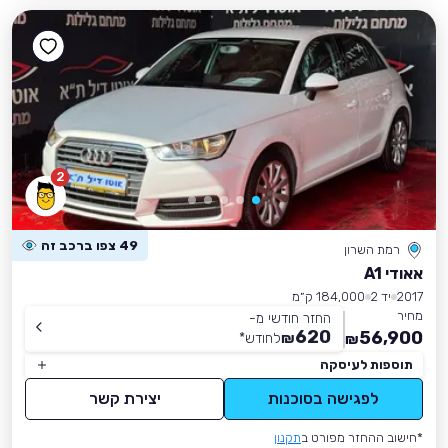
2
49 צפו ברכב זה
רמת השרון
אאודי A1
2017
יד 2
184,000 ק״מ
מחיר
החזר חודשי מ-
620
56,900
₪
לחודש
*
₪
תוספות לעיסקה
לפגישה בסוכנות
יצירת קשר
*חישוב ההחזר מפורט ב
תקנון