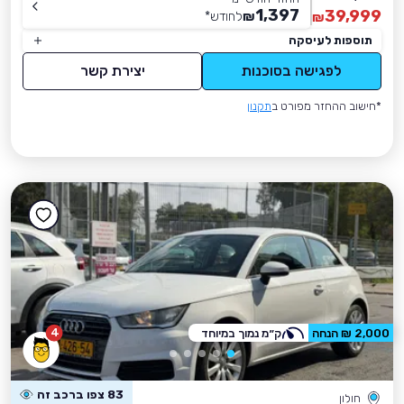
1,397
39,999
₪
לחודש
*
₪
תוספות לעיסקה
לפגישה בסוכנות
יצירת קשר
*חישוב ההחזר מפורט ב
תקנון
4
2,000 ₪ הנחה
ק״מ נמוך במיוחד
83 צפו ברכב זה
חולון