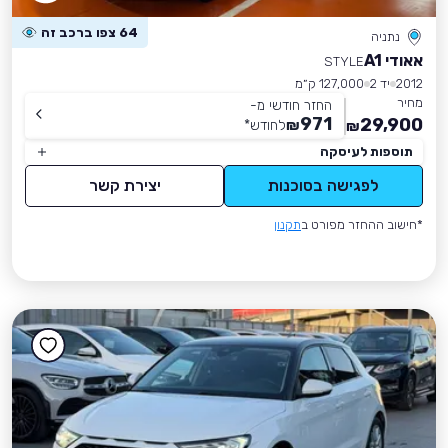
64 צפו ברכב זה
נתניה
אאודי A1
STYLE
2012
יד 2
127,000 ק״מ
מחיר
החזר חודשי מ-
971
29,900
₪
לחודש
*
₪
תוספות לעיסקה
לפגישה בסוכנות
יצירת קשר
*חישוב ההחזר מפורט ב
תקנון