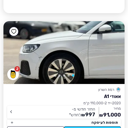
2
רמת השרון
אאודי A1
2020
יד 2
110,000 ק״מ
מחיר
החזר חודשי מ-
997
91,000
₪
לחודש
*
₪
תוספות לעיסקה