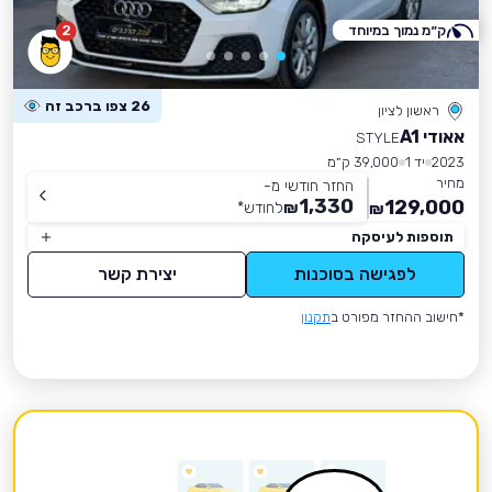
ק״מ נמוך במיוחד
2
26 צפו ברכב זה
ראשון לציון
אאודי A1
STYLE
2023
יד 1
39,000 ק״מ
מחיר
החזר חודשי מ-
1,330
129,000
₪
לחודש
*
₪
תוספות לעיסקה
לפגישה בסוכנות
יצירת קשר
*חישוב ההחזר מפורט ב
תקנון