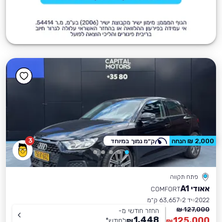
3
2,000 ₪ הנחה
ק״מ נמוך במיוחד
פתח תקווה
אאודי A1
COMFORT
2022
יד 2
63,657 ק״מ
127,000 ₪
החזר חודשי מ-
1,448
125,000
₪
לחודש
*
₪