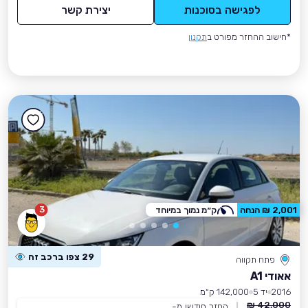
לפגישה בסוכנות
יצירת קשר
*חישוב ההחזר מפורט ב
תקנון
3
2,001 ₪ הנחה
ק״מ נמוך במיוחד
29 צפו ברכב זה
פתח תקווה
אאודי A1
2016
יד 5
142,000 ק״מ
42,000 ₪
החזר חודשי מ-