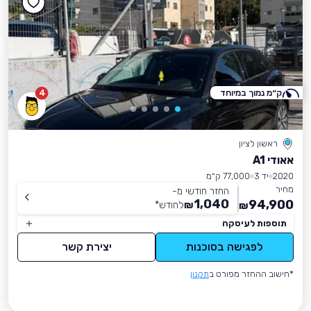
ק״מ נמוך במיוחד
4
ראשון לציון
אאודי A1
2020
יד 3
77,000 ק״מ
מחיר
החזר חודשי מ-
1,040
94,900
₪
לחודש
*
₪
תוספות לעיסקה
לפגישה בסוכנות
יצירת קשר
*חישוב ההחזר מפורט ב
תקנון