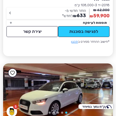
2018
יד 3
108,000 ק״מ
62,000 ₪
החזר חודשי מ-
633
59,900
₪
לחודש
*
₪
תוספות לעיסקה
לפגישה בסוכנות
יצירת קשר
*חישוב ההחזר מפורט ב
תקנון
ק״מ נמוך במיוחד
5