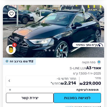
ק״מ נמוך במיוחד
1
112 צפו ברכב זה
פתח תקווה
אאודי A3
S-LINE LUX
2025
יד 1
7,500 ק״מ
מחיר
החזר חודשי מ-
2,214
229,000
₪
לחודש
*
₪
תוספות לעיסקה
לפגישה בסוכנות
יצירת קשר