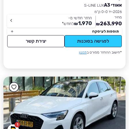
אאודי A3
S-LINE LUX
2026
יד 0
0 ק״מ
מחיר
החזר חודשי מ-
1,970
263,990
₪
לחודש
*
₪
תוספות לעיסקה
לפגישה בסוכנות
יצירת קשר
*חישוב ההחזר מפורט ב
תקנון
1