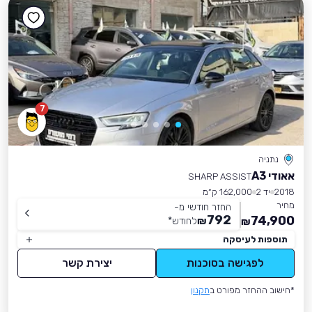
7
נתניה
אאודי A3
SHARP ASSIST
2018
יד 2
162,000 ק״מ
מחיר
החזר חודשי מ-
792
74,900
₪
לחודש
*
₪
תוספות לעיסקה
לפגישה בסוכנות
יצירת קשר
*חישוב ההחזר מפורט ב
תקנון