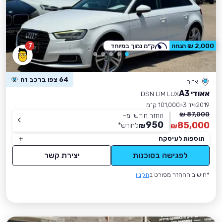
7
2,000 ₪ הנחה
ק״מ נמוך במיוחד
64 צפו ברכב זה
אזור
אאודי A3
DSN LIM LUX
2019
יד 3
101,000 ק״מ
87,000 ₪
החזר חודשי מ-
950
85,000
₪
לחודש
*
₪
תוספות לעיסקה
לפגישה בסוכנות
יצירת קשר
*חישוב ההחזר מפורט ב
תקנון