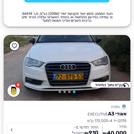
ק״מ נמוך במיוחד
8
נתניה
אאודי A3
EXECUTIVE
2015
יד 4
170,000 ק״מ
מחיר
החזר חודשי מ-
910
40,000
₪
לחודש
*
₪