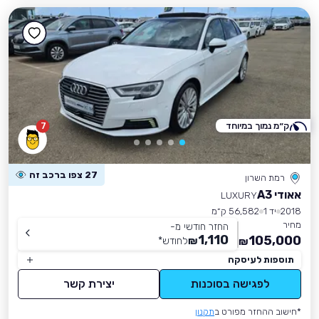
ק״מ נמוך במיוחד
7
27 צפו ברכב זה
רמת השרון
אאודי A3
LUXURY
2018
יד 1
56,582 ק״מ
מחיר
החזר חודשי מ-
1,110
105,000
₪
לחודש
*
₪
תוספות לעיסקה
לפגישה בסוכנות
יצירת קשר
*חישוב ההחזר מפורט ב
תקנון