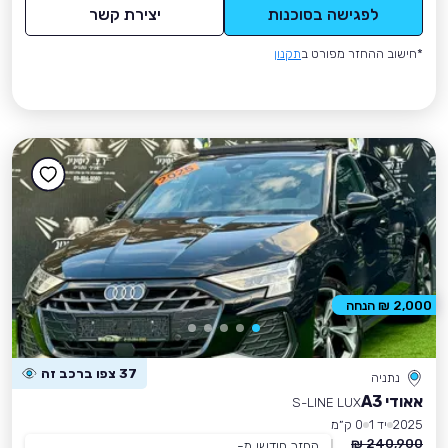
לפגישה בסוכנות
יצירת קשר
*חישוב ההחזר מפורט ב
תקנון
2,000 ₪ הנחה
37 צפו ברכב זה
נתניה
אאודי A3
S-LINE LUX
2025
יד 1
0 ק״מ
240,900 ₪
החזר חודשי מ-