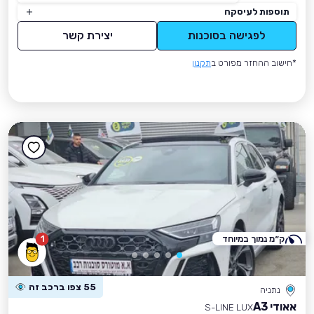
תוספות לעיסקה
לפגישה בסוכנות
יצירת קשר
*חישוב ההחזר מפורט ב
תקנון
ק״מ נמוך במיוחד
1
55 צפו ברכב זה
נתניה
אאודי A3
S-LINE LUX