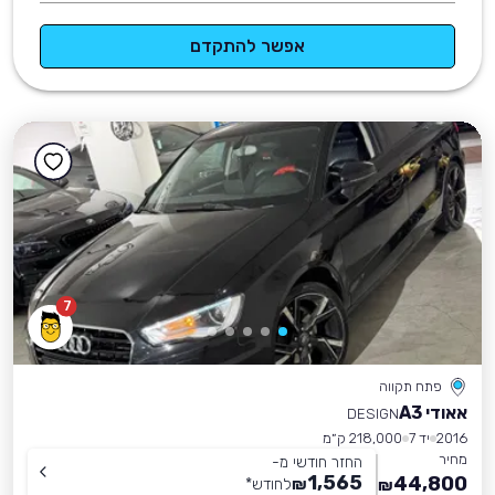
אפשר להתקדם
7
פתח תקווה
אאודי A3
DESIGN
2016
יד 7
218,000 ק״מ
מחיר
החזר חודשי מ-
1,565
44,800
₪
לחודש
*
₪