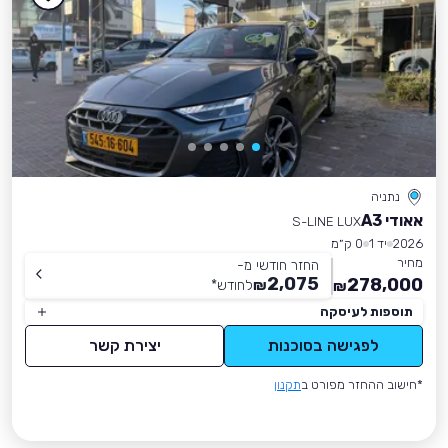
נתניה
אאודי A3
S-LINE LUX
2026
יד 1
0 ק״מ
מחיר
החזר חודשי מ-
2,075
278,000
₪
לחודש
*
₪
תוספות לעיסקה
לפגישה בסוכנות
יצירת קשר
*חישוב ההחזר מפורט ב
תקנון