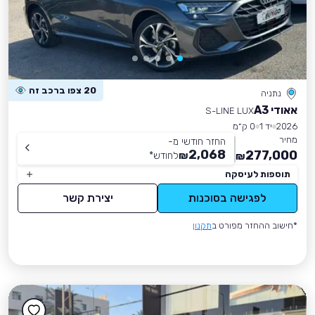
20 צפו ברכב זה
נתניה
אאודי A3
S-LINE LUX
2026
יד 1
0 ק״מ
מחיר
החזר חודשי מ-
2,068
277,000
₪
לחודש
*
₪
תוספות לעיסקה
לפגישה בסוכנות
יצירת קשר
*חישוב ההחזר מפורט ב
תקנון