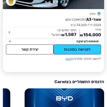
חולון
אאודי A3
ADV COMFORT
2024
יד 1
34,000 ק״מ
מחיר
החזר חודשי מ-
1,587
154,000
₪
לחודש
*
₪
תוספות לעיסקה
לפגישה בסוכנות
יצירת קשר
*חישוב ההחזר מפורט ב
תקנון
הדגמים החשמליים בCarwiz