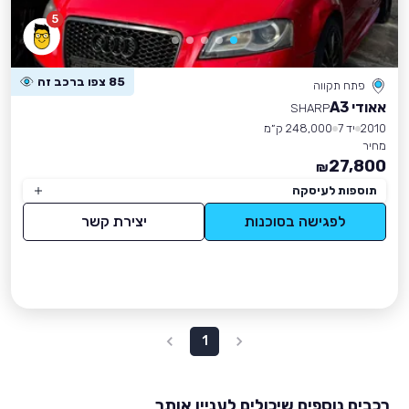
5
85 צפו ברכב זה
פתח תקווה
אאודי A3
SHARP
2010
יד 7
248,000 ק״מ
מחיר
27,800
₪
תוספות לעיסקה
לפגישה בסוכנות
יצירת קשר
1
רכבים נוספים שיכולים לעניין אותך