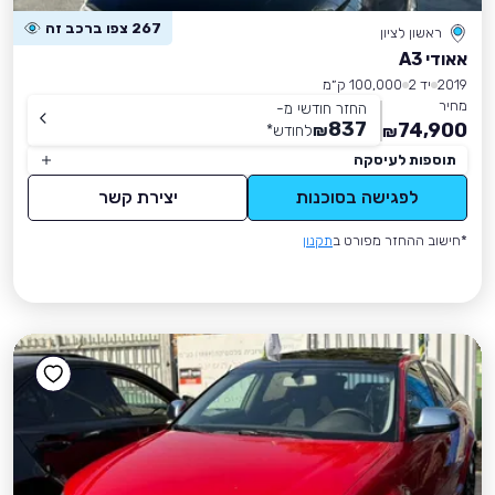
267 צפו ברכב זה
ראשון לציון
אאודי A3
2019
יד 2
100,000 ק״מ
מחיר
החזר חודשי מ-
837
74,900
₪
לחודש
*
₪
תוספות לעיסקה
לפגישה בסוכנות
יצירת קשר
*חישוב ההחזר מפורט ב
תקנון