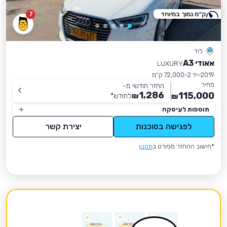
ק״מ נמוך במיוחד
7
לוד
אאודי A3
LUXURY
2019
יד 2
72,000 ק״מ
מחיר
החזר חודשי מ-
1,286
115,000
₪
לחודש
*
₪
תוספות לעיסקה
לפגישה בסוכנות
יצירת קשר
*חישוב ההחזר מפורט ב
תקנון