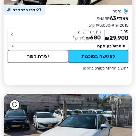
97 צפו ברכב זה
נתניה
אאודי A3
SHARP
2015
יד 9
198,000 ק״מ
מחיר
החזר חודשי מ-
680
29,900
₪
לחודש
*
₪
תוספות לעיסקה
לפגישה בסוכנות
יצירת קשר
*חישוב ההחזר מפורט ב
תקנון