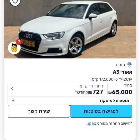
7
נתניה
אאודי A3
2019
יד 3
172,000 ק״מ
מחיר
החזר חודשי מ-
727
65,000
₪
לחודש
*
₪
תוספות לעיסקה
לפגישה בסוכנות
יצירת קשר
*חישוב ההחזר מפורט ב
תקנון