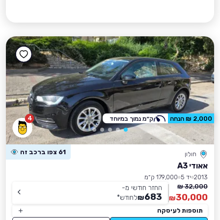
4
2,000 ₪ הנחה
ק״מ נמוך במיוחד
61 צפו ברכב זה
חולון
אאודי A3
2013
יד 5
179,000 ק״מ
32,000 ₪
החזר חודשי מ-
683
30,000
₪
לחודש
*
₪
תוספות לעיסקה