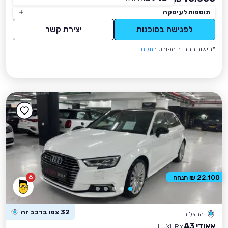
תוספות לעיסקה
לפגישה בסוכנות
יצירת קשר
*חישוב ההחזר מפורט ב
תקנון
6
22,100 ₪ הנחה
32 צפו ברכב זה
הרצליה
אאודי A3
LUXURY