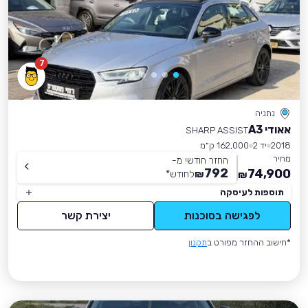
7
נתניה
אאודי A3
SHARP ASSIST
2018
יד 2
162,000 ק״מ
מחיר
החזר חודשי מ-
792
74,900
₪
לחודש
*
₪
תוספות לעיסקה
לפגישה בסוכנות
יצירת קשר
*חישוב ההחזר מפורט ב
תקנון