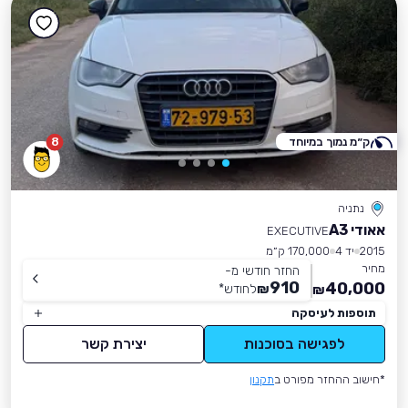
ק״מ נמוך במיוחד
8
נתניה
אאודי A3
EXECUTIVE
2015
יד 4
170,000 ק״מ
מחיר
החזר חודשי מ-
910
40,000
₪
לחודש
*
₪
תוספות לעיסקה
לפגישה בסוכנות
יצירת קשר
*חישוב ההחזר מפורט ב
תקנון