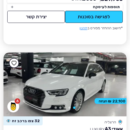
תוספות לעיסקה
לפגישה בסוכנות
יצירת קשר
*חישוב ההחזר מפורט ב
תקנון
6
22,100 ₪ הנחה
32 צפו ברכב זה
הרצליה
אאודי A3
LUXURY