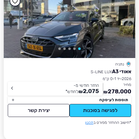
נתניה
אאודי A3
S-LINE LUX
2026
יד 1
0 ק״מ
מחיר
החזר חודשי מ-
2,075
278,000
₪
לחודש
*
₪
תוספות לעיסקה
לפגישה בסוכנות
יצירת קשר
*חישוב ההחזר מפורט ב
תקנון