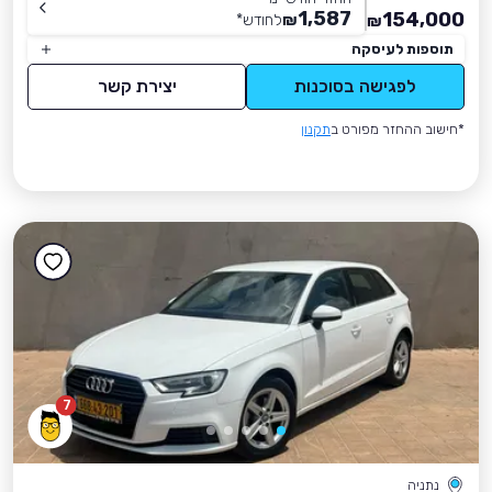
1,587
154,000
₪
לחודש
*
₪
תוספות לעיסקה
לפגישה בסוכנות
יצירת קשר
*חישוב ההחזר מפורט ב
תקנון
7
נתניה