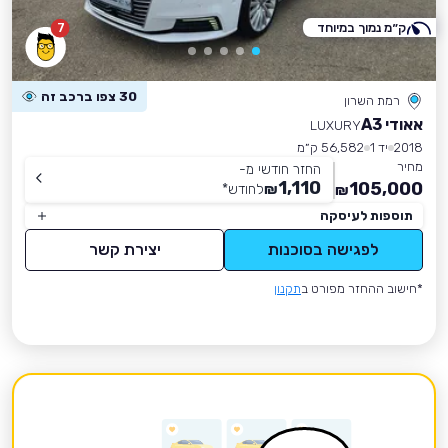
ק״מ נמוך במיוחד
7
30 צפו ברכב זה
רמת השרון
אאודי A3
LUXURY
2018
יד 1
56,582 ק״מ
מחיר
החזר חודשי מ-
1,110
105,000
₪
לחודש
*
₪
תוספות לעיסקה
לפגישה בסוכנות
יצירת קשר
*חישוב ההחזר מפורט ב
תקנון