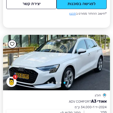
לפגישה בסוכנות
יצירת קשר
*חישוב ההחזר מפורט ב
תקנון
1
חולון
אאודי A3
ADV COMFORT
2024
יד 1
34,000 ק״מ
מחיר
החזר חודשי מ-