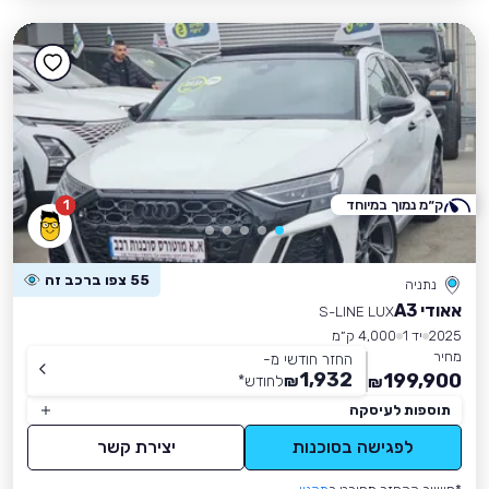
ק״מ נמוך במיוחד
1
55 צפו ברכב זה
נתניה
אאודי A3
S-LINE LUX
2025
יד 1
4,000 ק״מ
מחיר
החזר חודשי מ-
1,932
199,900
₪
לחודש
*
₪
תוספות לעיסקה
לפגישה בסוכנות
יצירת קשר