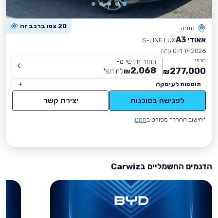
20 צפו ברכב זה
נתניה
אאודי A3
S-LINE LUX
2026
יד 1
0 ק״מ
מחיר
החזר חודשי מ-
2,068
277,000
₪
לחודש
*
₪
תוספות לעיסקה
לפגישה בסוכנות
יצירת קשר
*חישוב ההחזר מפורט ב
תקנון
הדגמים החשמליים בCarwiz