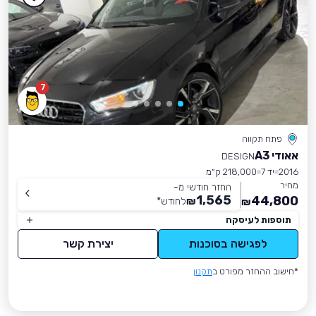
7
פתח תקווה
אאודי A3
DESIGN
2016
יד 7
218,000 ק״מ
מחיר
החזר חודשי מ-
1,565
44,800
₪
לחודש
*
₪
תוספות לעיסקה
לפגישה בסוכנות
יצירת קשר
*חישוב ההחזר מפורט ב
תקנון