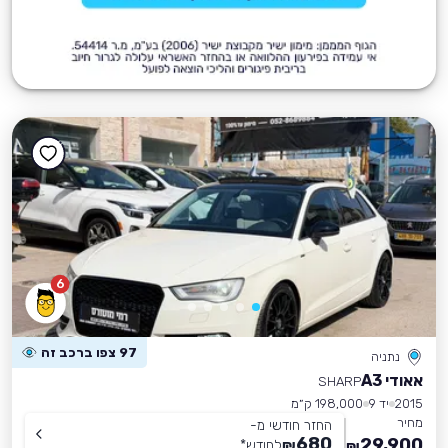
6
97 צפו ברכב זה
נתניה
אאודי A3
SHARP
2015
יד 9
198,000 ק״מ
מחיר
החזר חודשי מ-
680
29,900
₪
לחודש
*
₪