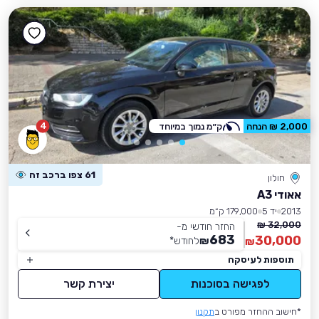
4
2,000 ₪ הנחה
ק״מ נמוך במיוחד
61 צפו ברכב זה
חולון
אאודי A3
2013
יד 5
179,000 ק״מ
32,000 ₪
החזר חודשי מ-
683
30,000
₪
לחודש
*
₪
תוספות לעיסקה
לפגישה בסוכנות
יצירת קשר
*חישוב ההחזר מפורט ב
תקנון