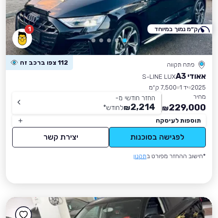
ק״מ נמוך במיוחד
1
112 צפו ברכב זה
פתח תקווה
אאודי A3
S-LINE LUX
2025
יד 1
7,500 ק״מ
מחיר
החזר חודשי מ-
2,214
229,000
₪
לחודש
*
₪
תוספות לעיסקה
לפגישה בסוכנות
יצירת קשר
*חישוב ההחזר מפורט ב
תקנון