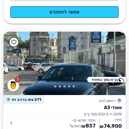
אפשר להתקדם
ק״מ נמוך במיוחד
7
271 צפו ברכב זה
ראשון לציון
אאודי A3
2019
יד 2
100,000 ק״מ
מחיר
החזר חודשי מ-
837
74,900
₪
לחודש
*
₪