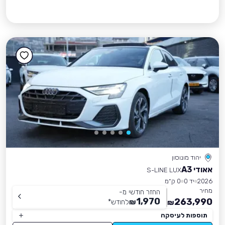
יהוד מונוסון
אאודי A3
S-LINE LUX
2026
יד 0
0 ק״מ
מחיר
החזר חודשי מ-
1,970
263,990
₪
לחודש
*
₪
תוספות לעיסקה