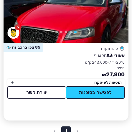
5
85 צפו ברכב זה
פתח תקווה
אאודי A3
SHARP
2010
יד 7
248,000 ק״מ
מחיר
27,800
₪
תוספות לעיסקה
לפגישה בסוכנות
יצירת קשר
1