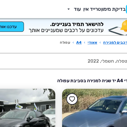
בדיקת מימון
טרייד אין
עוד
כבים למכירה
›
אאודי
›
A4
›
עפולה
ת עפולה