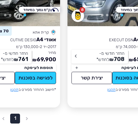
וך במיוחד
8
ק״מ נמוך במיוחד
70 צפו ברכב זה
קרית אתא
אאודי A4
CUTIVE DESIG
EXECUT DSN
74,000 ק״מ
2017
יד 2
130,000 ק״מ
מחיר
החזר חודשי מ-
החזר חודשי מ-
761
708
69,900
6
₪
לחודש
*
₪
לחודש
*
₪
₪
 לעיסקה
תוספות לעיסקה
ה בסוכנות
יצירת קשר
לפגישה בסוכנות
יצי
חזר מפורט ב
תקנון
*חישוב ההחזר מפורט ב
תקנון
1