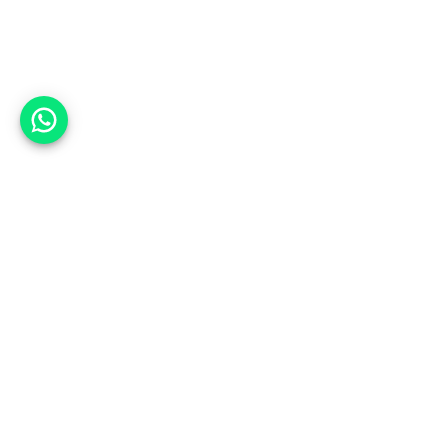
אפשר לעזור?
אנחנו ב-CARWIZ נעזור לך
להתחדש בקלות ובנוחות ברכב יד
שנייה בהתאמה אישית מתוך אלפי
רכבים וממאות סוכנויות רכב מובילות
באמצעות ממשק חדשני וידידותי
שפיתחנו, ובעזרת האלגוריתם החכם
והמהפכני שלנו.