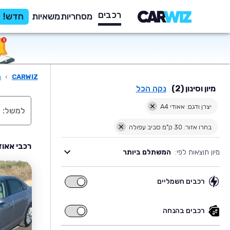
רכבים
מסחריות
משאיות
חדש!
CARWIZ
›
ר
מיון וסינון (2)
נקה הכל
יצרן ודגם: אאודי A4
בחרו אזור: 30 ק"מ סביב עפולה
רכבי אאודי A4 יד שניה למכירה בסביב
מיון תוצאות לפי:
המשתלם ביותר
רכבים חשמליים
רכבים
חשמליים
רכבים בהנחה
רכבים
בהנחה