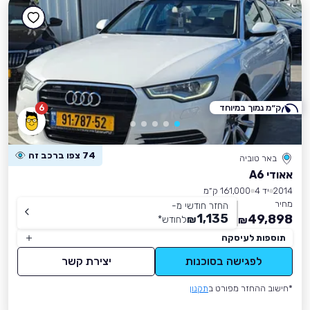
ק״מ נמוך במיוחד
6
74 צפו ברכב זה
באר טוביה
אאודי A6
2014
יד 4
161,000 ק״מ
מחיר
החזר חודשי מ-
1,135
49,898
₪
לחודש
*
₪
תוספות לעיסקה
לפגישה בסוכנות
יצירת קשר
*חישוב ההחזר מפורט ב
תקנון