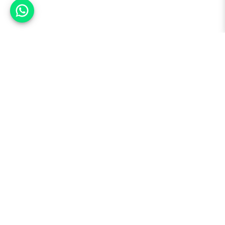
אפשר לעזור?
למעלה
רכבים
מי אנחנו
סננים מומלצים
מסחריות
מגזין
תקנון
משאיות
אינדקס סוכנויות
נגישות
בדיקת מימון
שאלות ותשובות
מדיניות פרטיות
טרייד אין
אבטחת מידע
מחקר