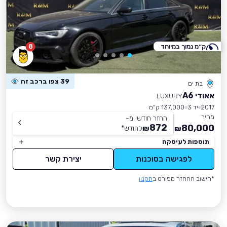
ק״מ נמוך במיוחד
8
39 צפו ברכב זה
בת ים
אאודי A6
LUXURY
2017
יד 3
137,000 ק״מ
מחיר
החזר חודשי מ-
872
80,000
₪
לחודש
*
₪
תוספות לעיסקה
לפגישה בסוכנות
יצירת קשר
*חישוב ההחזר מפורט ב
תקנון