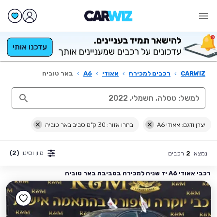
CARWIZ
›
רכבים למכירה
›
אאודי
›
A6
›
באר טוביה
יצרן ודגם: אאודי A6
בחרו אזור: 30 ק"מ סביב באר טוביה
מיון וסינון
(2)
נמצאו
רכבים
2
רכבי אאודי A6 יד שניה למכירה בסביבת באר טוביה