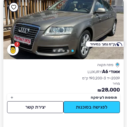
ק״מ נמוך במיוחד
7
פתח תקווה
אאודי A6
LUXURY
2009
יד 3
190,200 ק״מ
מחיר
28,000
₪
תוספות לעיסקה
לפגישה בסוכנות
יצירת קשר