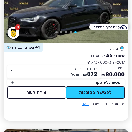
ק״מ נמוך במיוחד
8
41 צפו ברכב זה
בת ים
אאודי A6
LUXURY
2017
יד 3
137,000 ק״מ
מחיר
החזר חודשי מ-
872
80,000
₪
לחודש
*
₪
תוספות לעיסקה
לפגישה בסוכנות
יצירת קשר
*חישוב ההחזר מפורט ב
תקנון