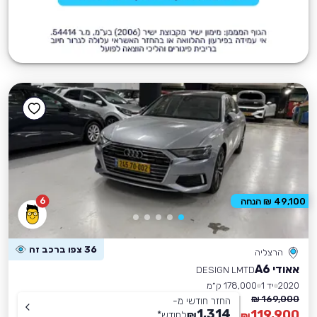
6
49,100 ₪ הנחה
36 צפו ברכב זה
הרצליה
אאודי A6
DESIGN LMTD
2020
יד 1
178,000 ק״מ
169,000 ₪
החזר חודשי מ-
1,314
119,900
₪
לחודש
*
₪