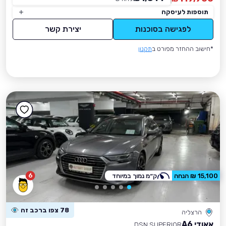
תוספות לעיסקה
לפגישה בסוכנות
יצירת קשר
*חישוב ההחזר מפורט ב
תקנון
6
15,100 ₪ הנחה
ק״מ נמוך במיוחד
78 צפו ברכב זה
הרצליה
אאודי A6
DSN SUPERIOR