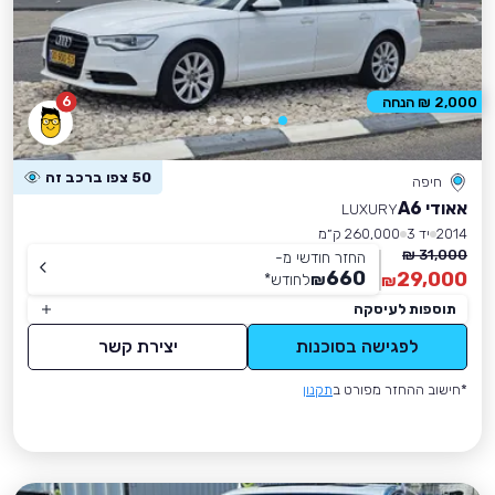
6
2,000 ₪ הנחה
50 צפו ברכב זה
חיפה
אאודי A6
LUXURY
2014
יד 3
260,000 ק״מ
31,000 ₪
החזר חודשי מ-
660
29,000
₪
לחודש
*
₪
תוספות לעיסקה
לפגישה בסוכנות
יצירת קשר
*חישוב ההחזר מפורט ב
תקנון