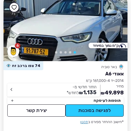
ק״מ נמוך במיוחד
6
74 צפו ברכב זה
באר טוביה
אאודי A6
2014
יד 4
161,000 ק״מ
מחיר
החזר חודשי מ-
1,135
49,898
₪
לחודש
*
₪
תוספות לעיסקה
לפגישה בסוכנות
יצירת קשר
*חישוב ההחזר מפורט ב
תקנון