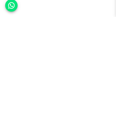
אפשר לעזור?
למעלה
רכבים
מי אנחנו
סננים מומלצים
מסחריות
מגזין
תקנון
משאיות
אינדקס סוכנויות
נגישות
בדיקת מימון
שאלות ותשובות
מדיניות פרטיות
טרייד אין
אבטחת מידע
מחקר