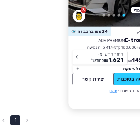
3
לי
24 צפו ברכב זה
ים
ADV PREMIUM
180,000 ק״מ
417 טווח נסיעה
החזר חודשי מ-
1,621
14
₪
לחודש
*
₪
 לעיסקה
ה בסוכנות
יצירת קשר
חזר מפורט ב
תקנון
1