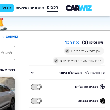
רכבים
מסחריות
משאיות
חדש!
CARWIZ
›
ר
מיון וסינון (2)
נקה הכל
יצרן ודגם: אאודי E-tron
בחרו אזור: 30 ק"מ סביב ירושלים
רכבי אאודי E-tron יד שניה למכירה בסביבת
מיון תוצאות לפי:
המשתלם ביותר
רכבים חשמליים
רכבים
חשמליים
רכבים בהנחה
רכבים
בהנחה