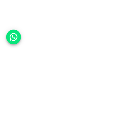
אפשר לעזור?
אנחנו ב-CARWIZ נעזור לך
להתחדש בקלות ובנוחות ברכב יד
שנייה בהתאמה אישית מתוך אלפי
רכבים וממאות סוכנויות רכב מובילות
באמצעות ממשק חדשני וידידותי
שפיתחנו, ובעזרת האלגוריתם החכם
והמהפכני שלנו.