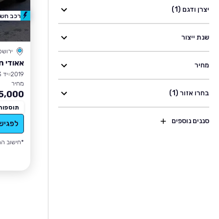
יצרן ודגם (1)
רכב חשמ
שנת ייצור
ירושל
אאודי E-tron
מחיר
2019
יד 3
מחיר
בחרו אזור (1)
5,000
תוספות
סננים נוספים
לפגיש
*חישוב הה