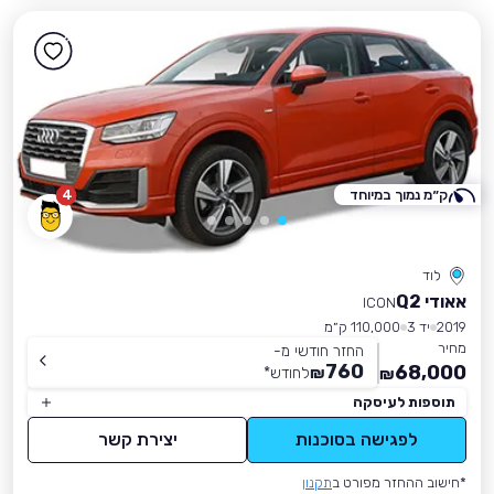
ק״מ נמוך במיוחד
4
לוד
אאודי Q2
ICON
2019
יד 3
110,000 ק״מ
מחיר
החזר חודשי מ-
760
68,000
₪
לחודש
*
₪
תוספות לעיסקה
לפגישה בסוכנות
יצירת קשר
*חישוב ההחזר מפורט ב
תקנון