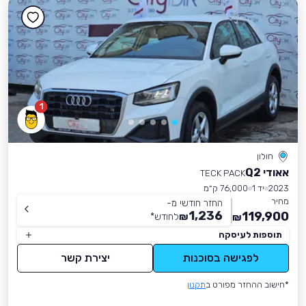
1
חולון
אאודי Q2
TECK PACK
2023
יד 1
76,000 ק״מ
מחיר
החזר חודשי מ-
1,236
119,900
₪
לחודש
*
₪
תוספות לעיסקה
לפגישה בסוכנות
יצירת קשר
*חישוב ההחזר מפורט ב
תקנון