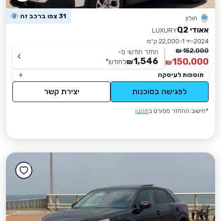
31 צפו ברכב זה
חולון
אאודי Q2
LUXURY
2024
יד 1
22,000 ק״מ
152,000 ₪
החזר חודשי מ-
1,546
150,000
₪
לחודש
*
₪
תוספות לעיסקה
לפגישה בסוכנות
יצירת קשר
*חישוב ההחזר מפורט ב
תקנון