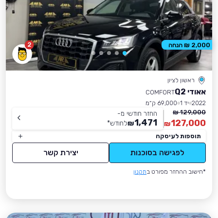
2
2,000 ₪ הנחה
ראשון לציון
אאודי Q2
COMFORT
2022
יד 1
69,000 ק״מ
129,000 ₪
החזר חודשי מ-
1,471
127,000
₪
לחודש
*
₪
תוספות לעיסקה
לפגישה בסוכנות
יצירת קשר
*חישוב ההחזר מפורט ב
תקנון