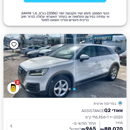
2
בפריסה ארצית
אאודי Q2
ASSISTANCE
2020
יד 1
116,356 ק״מ
מחיר
החזר חודשי מ-
965
88,070
₪
לחודש
*
₪