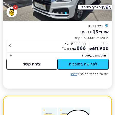
ק״מ נמוך במיוחד
9
ראשון לציון
אאודי Q3
LIMITED
2018
יד 2
109,000 ק״מ
מחיר
החזר חודשי מ-
866
81,900
₪
לחודש
*
₪
תוספות לעיסקה
לפגישה בסוכנות
יצירת קשר
*חישוב ההחזר מפורט ב
תקנון