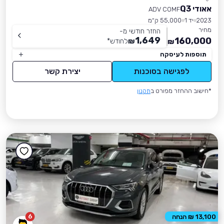
אאודי Q3
ADV COMF
2023
יד 1
55,000 ק״מ
מחיר
החזר חודשי מ-
1,649
160,000
₪
לחודש
*
₪
תוספות לעיסקה
לפגישה בסוכנות
יצירת קשר
*חישוב ההחזר מפורט ב
תקנון
6
13,100 ₪ הנחה