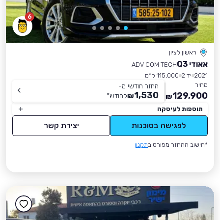
6
ראשון לציון
אאודי Q3
ADV COM TECH
2021
יד 2
115,000 ק״מ
מחיר
החזר חודשי מ-
1,530
129,900
₪
לחודש
*
₪
תוספות לעיסקה
לפגישה בסוכנות
יצירת קשר
*חישוב ההחזר מפורט ב
תקנון