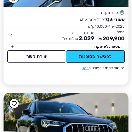
פתח תקווה
אאודי Q3
ADV. COMFORT
2025
יד 1
10,000 ק״מ
מחיר
החזר חודשי מ-
2,029
209,900
₪
לחודש
*
₪
תוספות לעיסקה
לפגישה בסוכנות
יצירת קשר
*חישוב ההחזר מפורט ב
תקנון