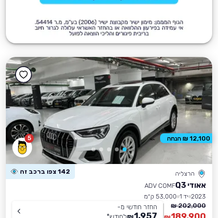
5
12,100 ₪ הנחה
142 צפו ברכב זה
הרצליה
אאודי Q3
ADV COMF
2023
יד 1
53,000 ק״מ
202,000 ₪
החזר חודשי מ-
1,957
189,900
₪
לחודש
*
₪