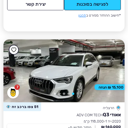
לפגישה בסוכנות
יצירת קשר
*חישוב ההחזר מפורט ב
תקנון
7
15,100 ₪ הנחה
51 צפו ברכב זה
הרצליה
אאודי Q3
ADV COM TECH
2020
יד 1
118,000 ק״מ
160,000 ₪
החזר חודשי מ-