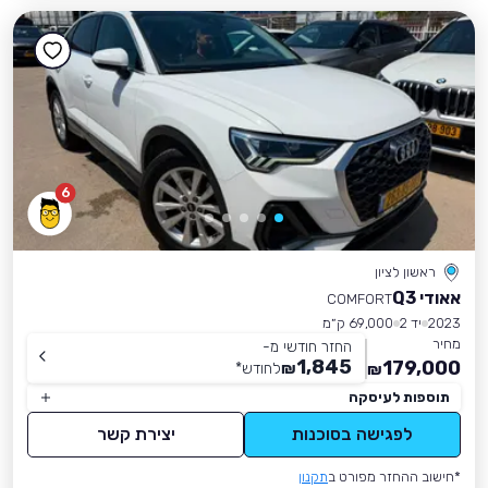
6
ראשון לציון
אאודי Q3
COMFORT
2023
יד 2
69,000 ק״מ
מחיר
החזר חודשי מ-
1,845
179,000
₪
לחודש
*
₪
תוספות לעיסקה
לפגישה בסוכנות
יצירת קשר
*חישוב ההחזר מפורט ב
תקנון