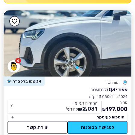
6
34 צפו ברכב זה
רמת השרון
אאודי Q3
COMFORT
2024
יד 1
43,050 ק״מ
מחיר
החזר חודשי מ-
2,031
197,000
₪
לחודש
*
₪
תוספות לעיסקה
לפגישה בסוכנות
יצירת קשר