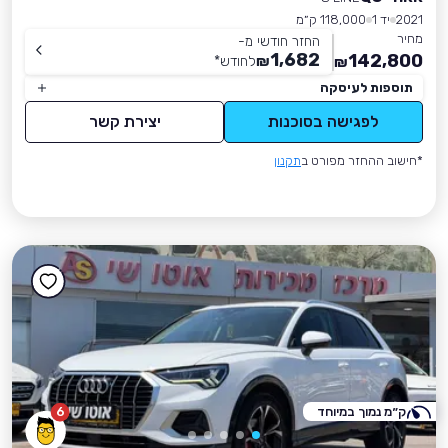
2021
יד 1
118,000 ק״מ
מחיר
החזר חודשי מ-
1,682
142,800
₪
לחודש
*
₪
תוספות לעיסקה
לפגישה בסוכנות
יצירת קשר
*חישוב ההחזר מפורט ב
תקנון
ק״מ נמוך במיוחד
6