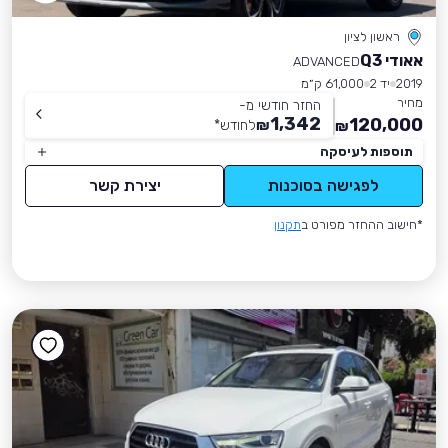
ראשון לציון
אאודי Q3
ADVANCED
2019
יד 2
61,000 ק״מ
מחיר
החזר חודשי מ-
1,342
120,000
₪
לחודש
*
₪
תוספות לעיסקה
לפגישה בסוכנות
יצירת קשר
*חישוב ההחזר מפורט ב
תקנון