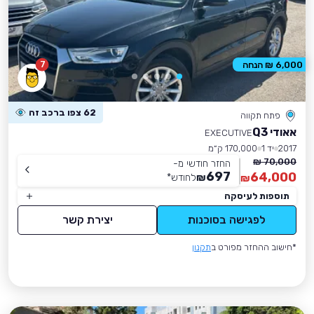
7
6,000 ₪ הנחה
62 צפו ברכב זה
פתח תקווה
אאודי Q3
EXECUTIVE
2017
יד 1
170,000 ק״מ
70,000 ₪
החזר חודשי מ-
697
64,000
₪
לחודש
*
₪
תוספות לעיסקה
לפגישה בסוכנות
יצירת קשר
*חישוב ההחזר מפורט ב
תקנון