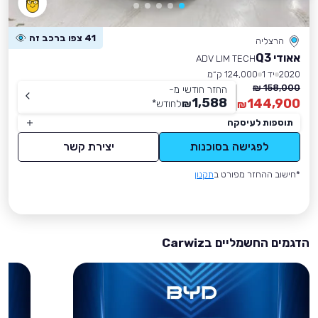
41 צפו ברכב זה
הרצליה
אאודי Q3
ADV LIM TECH
2020
יד 1
124,000 ק״מ
158,000 ₪
החזר חודשי מ-
1,588
144,900
₪
לחודש
*
₪
תוספות לעיסקה
לפגישה בסוכנות
יצירת קשר
*חישוב ההחזר מפורט ב
תקנון
הדגמים החשמליים בCarwiz