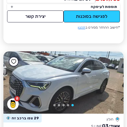
תוספות לעיסקה
לפגישה בסוכנות
יצירת קשר
*חישוב ההחזר מפורט ב
תקנון
8
29 צפו ברכב זה
חולון
אאודי Q3
S LINE