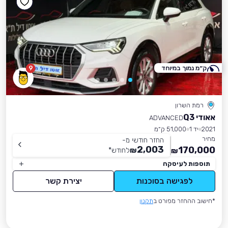
ק״מ נמוך במיוחד
9
רמת השרון
אאודי Q3
ADVANCED
2021
יד 1
51,000 ק״מ
מחיר
החזר חודשי מ-
2,003
170,000
₪
לחודש
*
₪
תוספות לעיסקה
לפגישה בסוכנות
יצירת קשר
*חישוב ההחזר מפורט ב
תקנון