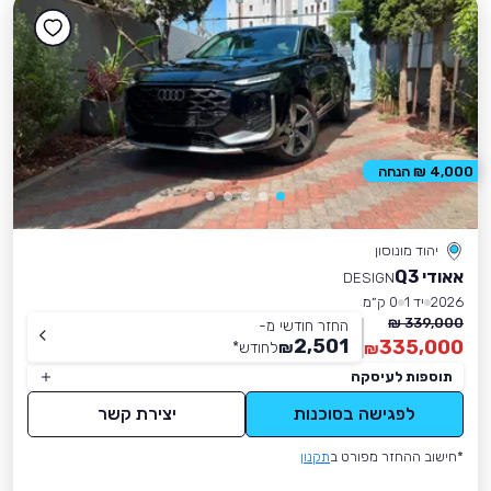
4,000 ₪ הנחה
יהוד מונוסון
אאודי Q3
DESIGN
2026
יד 1
0 ק״מ
339,000 ₪
החזר חודשי מ-
2,501
335,000
₪
לחודש
*
₪
תוספות לעיסקה
לפגישה בסוכנות
יצירת קשר
*חישוב ההחזר מפורט ב
תקנון