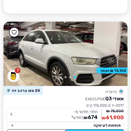
7
13,100 ₪ הנחה
25 צפו ברכב זה
הרצליה
אאודי Q3
EXECUTIVE
2017
יד 2
176,000 ק״מ
75,000 ₪
החזר חודשי מ-
674
61,900
₪
לחודש
*
₪
תוספות לעיסקה