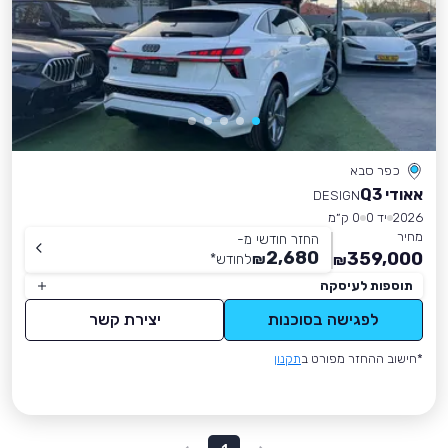
כפר סבא
אאודי Q3
DESIGN
2026
יד 0
0 ק״מ
מחיר
החזר חודשי מ-
2,680
359,000
₪
לחודש
*
₪
תוספות לעיסקה
לפגישה בסוכנות
יצירת קשר
*חישוב ההחזר מפורט ב
תקנון