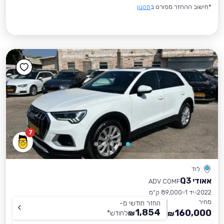
*חישוב ההחזר מפורט ב
תקנון
7
לוד
אאודי Q3
ADV COMF
2022
יד 1
89,000 ק״מ
מחיר
החזר חודשי מ-
1,854
160,000
₪
לחודש
*
₪