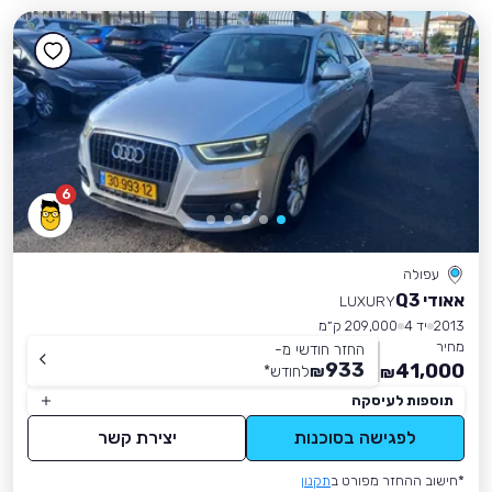
6
עפולה
אאודי Q3
LUXURY
2013
יד 4
209,000 ק״מ
מחיר
החזר חודשי מ-
933
41,000
₪
לחודש
*
₪
תוספות לעיסקה
לפגישה בסוכנות
יצירת קשר
*חישוב ההחזר מפורט ב
תקנון