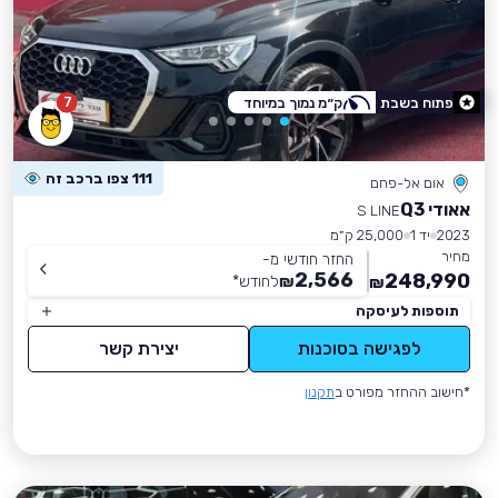
7
פתוח בשבת
ק״מ נמוך במיוחד
111 צפו ברכב זה
אום אל-פחם
אאודי Q3
S LINE
2023
יד 1
25,000 ק״מ
מחיר
החזר חודשי מ-
2,566
248,990
₪
לחודש
*
₪
תוספות לעיסקה
לפגישה בסוכנות
יצירת קשר
*חישוב ההחזר מפורט ב
תקנון