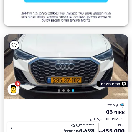
6
פתוח בשבת
עיספיא
אאודי Q3
2020
יד 1
118,000 ק״מ
מחיר
החזר חודשי מ-
1,698
155,000
₪
לחודש
*
₪