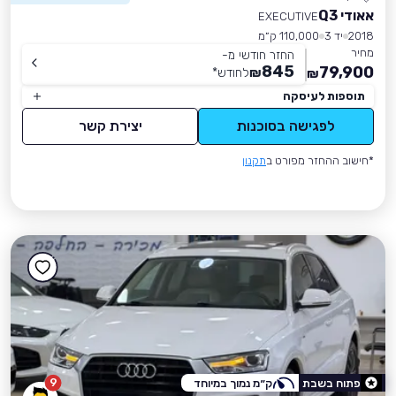
אאודי Q3
EXECUTIVE
2018
יד 3
110,000 ק״מ
מחיר
החזר חודשי מ-
845
79,900
₪
לחודש
*
₪
תוספות לעיסקה
לפגישה בסוכנות
יצירת קשר
*חישוב ההחזר מפורט ב
תקנון
9
פתוח בשבת
ק״מ נמוך במיוחד