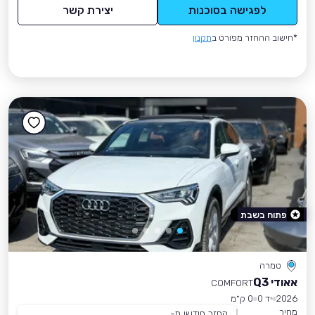
לפגישה בסוכנות
יצירת קשר
*חישוב ההחזר מפורט ב
תקנון
פתוח בשבת
טמרה
אאודי Q3
COMFORT
2026
יד 0
0 ק״מ
מחיר
החזר חודשי מ-