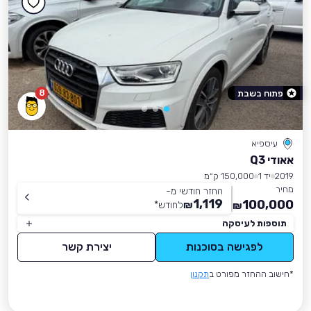
8
פתוח בשבת
עיספיא
אאודי Q3
2019
יד 1
150,000 ק״מ
מחיר
החזר חודשי מ-
1,119
100,000
₪
לחודש
*
₪
תוספות לעיסקה
לפגישה בסוכנות
יצירת קשר
*חישוב ההחזר מפורט ב
תקנון