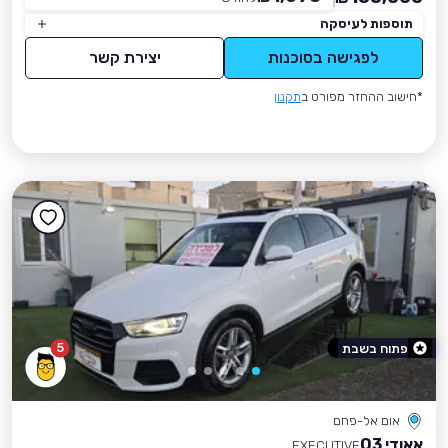
תוספות לעיסקה
לפגישה בסוכנות
יצירת קשר
*חישוב ההחזר מפורט ב
תקנון
5
פתוח בשבת
אום אל-פחם
אאודי Q3
EXECUTIVE