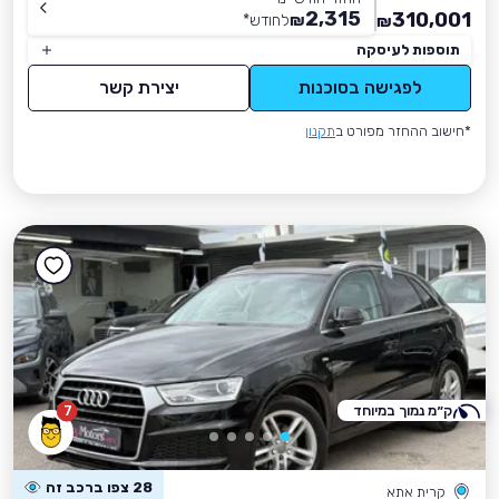
2,315
310,001
₪
לחודש
*
₪
תוספות לעיסקה
לפגישה בסוכנות
יצירת קשר
*חישוב ההחזר מפורט ב
תקנון
ק״מ נמוך במיוחד
7
28 צפו ברכב זה
קרית אתא