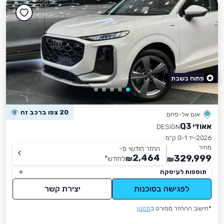
פתוח בשבת
20 צפו ברכב זה
אום אל-פחם
אאודי Q3
DESIGN
2026
יד 1
0 ק״מ
מחיר
החזר חודשי מ-
2,464
329,999
₪
לחודש
*
₪
תוספות לעיסקה
לפגישה בסוכנות
יצירת קשר
*חישוב ההחזר מפורט ב
תקנון