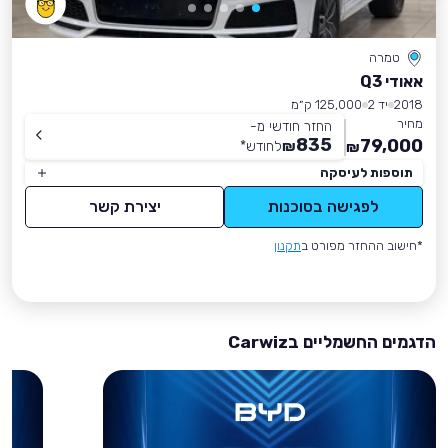
טמרה
אאודי Q3
2018
יד 2
125,000 ק״מ
מחיר
החזר חודשי מ-
835
79,000
₪
לחודש
*
₪
תוספות לעיסקה
לפגישה בסוכנות
יצירת קשר
*חישוב ההחזר מפורט ב
תקנון
הדגמים החשמליים בCarwiz