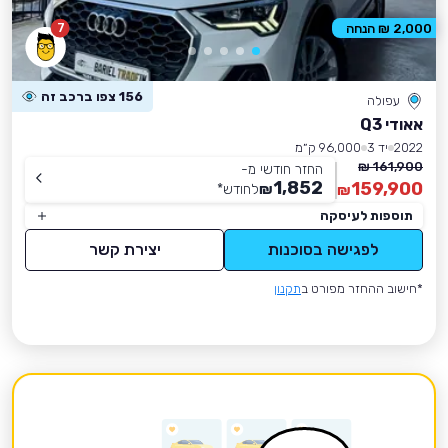
7
2,000 ₪ הנחה
156 צפו ברכב זה
עפולה
אאודי Q3
2022
יד 3
96,000 ק״מ
161,900 ₪
החזר חודשי מ-
1,852
159,900
₪
לחודש
*
₪
תוספות לעיסקה
לפגישה בסוכנות
יצירת קשר
*חישוב ההחזר מפורט ב
תקנון