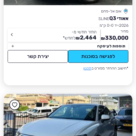
אום אל-פחם
אאודי Q3
SLINE
2026
יד 0
0 ק״מ
מחיר
החזר חודשי מ-
2,464
330,000
₪
לחודש
*
₪
תוספות לעיסקה
לפגישה בסוכנות
יצירת קשר
*חישוב ההחזר מפורט ב
תקנון