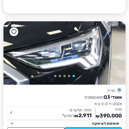
נצרת
אאודי Q3
STANDARD
2026
יד 0
0 ק״מ
מחיר
החזר חודשי מ-
2,911
390,000
₪
לחודש
*
₪
תוספות לעיסקה