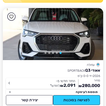
עפולה
אאודי Q3
SPORTBACK
2026
יד 0
0 ק״מ
מחיר
החזר חודשי מ-
2,091
280,000
₪
לחודש
*
₪
תוספות לעיסקה
לפגישה בסוכנות
יצירת קשר