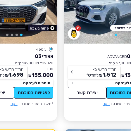
וך במיוחד
8
פתוח בשבת
עיספיא
אאודי Q3
ADVANCED
57,000 ק״מ
2020
יד 1
118,000 ק״מ
מחיר
החזר חודשי מ-
החזר חודשי מ-
1,698
1,512
155,000
13
₪
לחודש
*
₪
לחו
₪
₪
 לעיסקה
תוספות לעיסקה
ה בסוכנות
יצירת קשר
לפגישה בסוכנות
יצי
חזר מפורט ב
תקנון
*חישוב ההחזר מפורט ב
תקנון