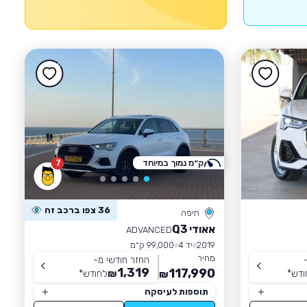
ק״מ נמוך במיוחד
7
36 צפו ברכב זה
חיפה
אאודי Q3
ADVANCED
2019
יד 4
99,000 ק״מ
מחיר
החזר חודשי מ-
1,319
117,990
ודש
*
₪
לחודש
*
₪
תוספות לעיסקה