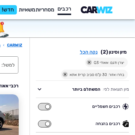
רכבים
מסחריות
משאיות
חדש!
CARWIZ
›
ר
מיון וסינון (2)
נקה הכל
יצרן ודגם: אאודי Q3
בחרו אזור: 30 ק"מ סביב קרית אתא
רכבי אאודי Q3 יד שניה למכירה בסביבת ק
מיון תוצאות לפי:
המשתלם ביותר
רכבים חשמליים
רכבים
חשמליים
רכבים בהנחה
רכבים
בהנחה