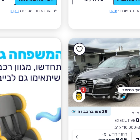
חזר מפורט ב
תקנון
*חישוב ההחזר מפורט ב
תקנון
וך במיוחד
7
28 צפו ברכב זה
 אתא
EXECUTIVE
110,000 ק״מ
החזר חודשי מ-