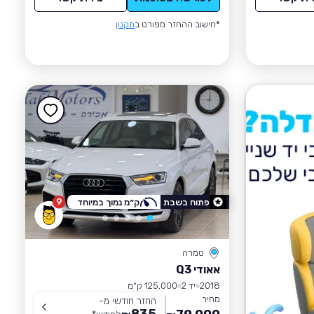
*חישוב ההחזר מפורט ב
תקנון
9
פתוח בשבת
ק״מ נמוך במיוחד
טמרה
אאודי Q3
2018
יד 2
125,000 ק״מ
מחיר
החזר חודשי מ-