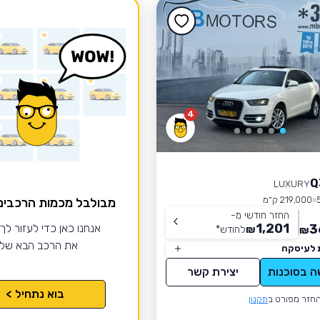
4
LUXURY
219,000 ק״מ
מבולבל מכמות הרכבי
החזר חודשי מ-
1,201
3
אנחנו כאן כדי לעזור לך
₪
לחודש
*
₪
את הרכב הבא של
 לעיסקה
ה בסוכנות
יצירת קשר
בוא נתחיל >
חזר מפורט ב
תקנון