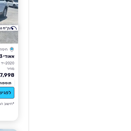
ק״מ נמ
חיפה
אאודי Q3
2020
יד 1
מחיר
7,998
תוספות
לפגיש
*חישוב הה