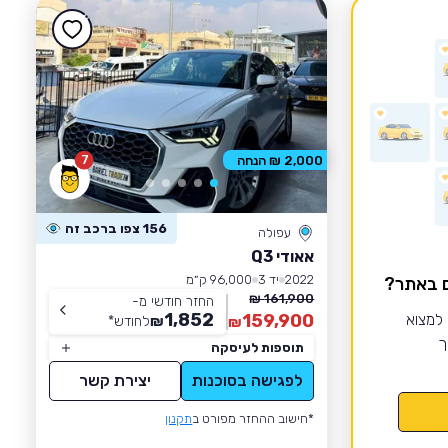
7
2,000 ₪ הנחה
156 צפו ברכב זה
עפולה
אאודי Q3
2022
יד 3
96,000 ק״מ
ם באתר?
161,900 ₪
החזר חודשי מ-
1,852
 למצוא
159,900
₪
לחודש
*
₪
ך
תוספות לעיסקה
לפגישה בסוכנות
יצירת קשר
*חישוב ההחזר מפורט ב
תקנון