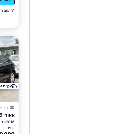
*חישוב הה
ק״מ נמ
קרית
אאודי Q3
2018
יד 3
מחיר