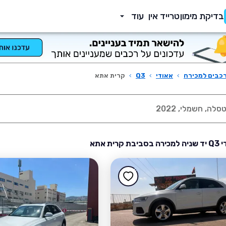
בדיקת מימון
טרייד אין
עוד
כבים למכירה
›
אאודי
›
Q3
›
קרית אתא
רית אתא