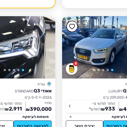
6
ה
נצרת
אאודי Q3
STANDARD
LUXURY
209,000 ק״מ
2026
יד 0
0 ק״מ
מחיר
החזר חודשי מ-
החזר חודשי מ-
2,911
933
390,000
4
₪
לחודש
*
₪
לחו
₪
₪
 לעיסקה
תוספות לעיסקה
ה בסוכנות
יצירת קשר
לפגישה בסוכנות
יצי