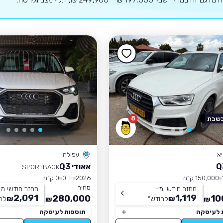
8
בשבת
א
עפולה
אאודי Q3
SPORTBACK
150,000 ק״מ
2026
יד 0
0 ק״מ
מחיר
החזר חודשי מ-
החזר חודשי מ-
2,091
1,119
280,000
10
₪
לחודש
*
₪
לח
₪
₪
 לעיסקה
תוספות לעיסקה