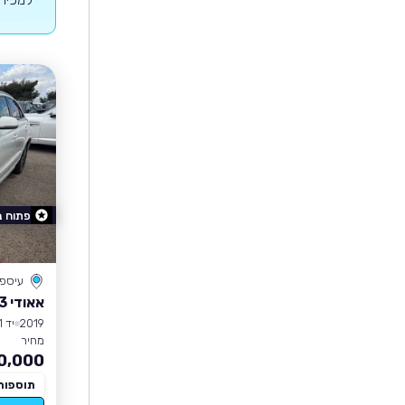
פתוח 
עיספי
אאודי Q3
2019
יד 1
מחיר
0,000
תוספות