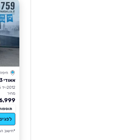
חיפה
אאודי Q3
2012
יד 5
מחיר
6,999
תוספות
לפגיש
*חישוב הה