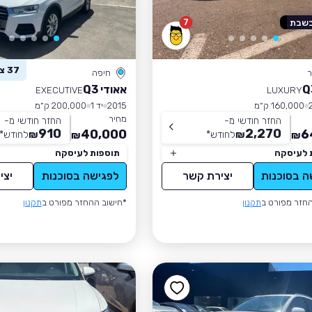
7
בשבת
37 צפו ברכב זה
ר
חיפה
אאודי Q3
EXECUTIVE
LUXURY
160,000 ק״מ
2015
יד 1
200,000 ק״מ
מחיר
החזר חודשי מ-
החזר חודשי מ-
910
2,270
40,000
6
₪
לחודש
*
₪
לחודש
*
₪
₪
 לעיסקה
תוספות לעיסקה
ה בסוכנות
יצירת קשר
לפגישה בסוכנות
יצי
חזר מפורט ב
תקנון
*חישוב ההחזר מפורט ב
תקנון