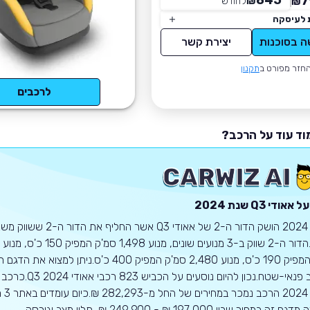
845
7
₪
לחודש
*
₪
 לעיסקה
ה בסוכנות
יצירת קשר
חזר מפורט ב
תקנון
לרכבים
וד עוד על הרכב?
על
אאודי
Q3
שנת 2024
בשנת 2024 הושק הדור ה-2 של אאודי Q3 אשר החליף את הדור ה-
סמ'ק המפיק 190 כ'ס, מנוע 2,480 סמ'ק המפיק 400 כ'ס.ניתן למצוא את הדג
במרכב פנאי-שטח.נכון להיום נוסעים על הכביש
בשנת 2024 ה
 במחיר שבין 197,000 ₪ - 249,900 ₪, תלוי מצב וגירסה.