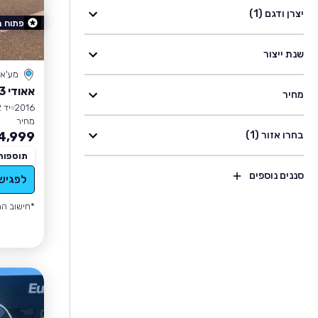
יצרן ודגם (1)
פתוח 
שנת ייצור
מע'א
אאודי Q3
מחיר
2016
יד 2
מחיר
בחרו אזור (1)
4,999
תוספות
סננים נוספים
לפגיש
*חישוב הה