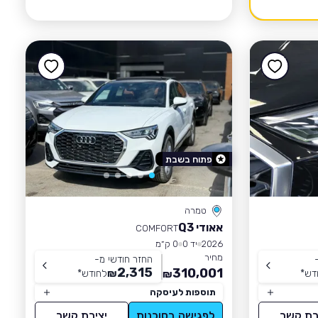
פתוח בשבת
טמרה
אאודי Q3
COMFORT
2026
יד 0
0 ק״מ
מחיר
החזר חודשי מ-
2,315
310,001
דש
*
₪
לחודש
*
₪
תוספות לעיסקה
רת קשר
לפגישה בסוכנות
יצירת קשר