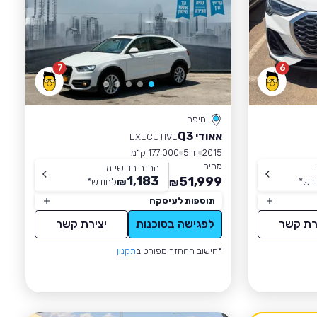
7
6
חיפה
אאודי Q3
EXECUTIVE
2015
יד 5
177,000 ק״מ
מחיר
החזר חודשי מ-
1,183
51,999
דש
*
₪
לחודש
*
₪
תוספות לעיסקה
רת קשר
לפגישה בסוכנות
יצירת קשר
*חישוב ההחזר מפורט ב
תקנון