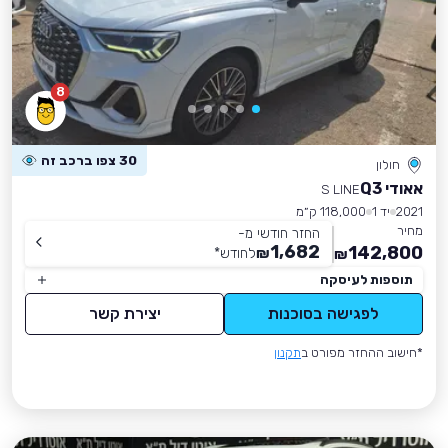
8
30 צפו ברכב זה
חולון
אאודי Q3
S LINE
2021
יד 1
118,000 ק״מ
מחיר
החזר חודשי מ-
1,682
142,800
₪
לחודש
*
₪
תוספות לעיסקה
לפגישה בסוכנות
יצירת קשר
*חישוב ההחזר מפורט ב
תקנון