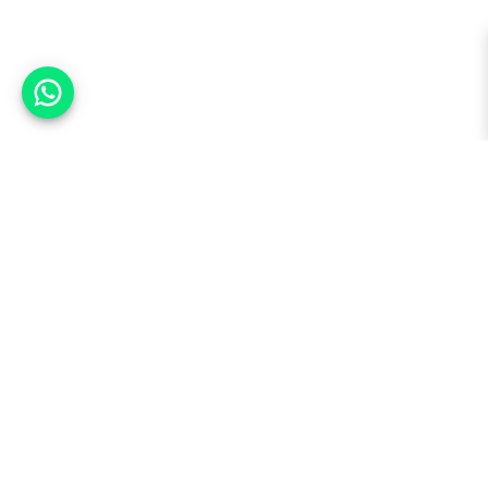
אפשר לעזור?
למעלה
רכבים
מי אנחנו
סננים מומלצים
מסחריות
מגזין
תקנון
משאיות
אינדקס סוכנויות
נגישות
בדיקת מימון
שאלות ותשובות
מדיניות פרטיות
טרייד אין
אבטחת מידע