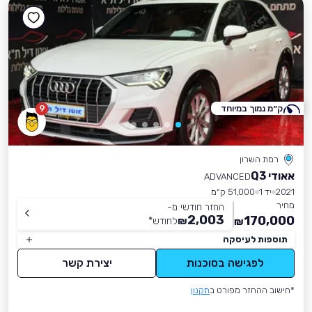
ק״מ נמוך במיוחד
9
רמת השרון
אאודי Q3
ADVANCED
2021
יד 1
51,000 ק״מ
מחיר
החזר חודשי מ-
2,003
170,000
₪
לחודש
*
₪
תוספות לעיסקה
לפגישה בסוכנות
יצירת קשר
*חישוב ההחזר מפורט ב
תקנון