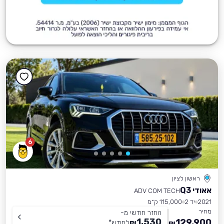
6
ראשון לציון
אאודי Q3
ADV COM TECH
2021
יד 2
115,000 ק״מ
מחיר
החזר חודשי מ-
1,530
129,900
₪
לחודש
*
₪