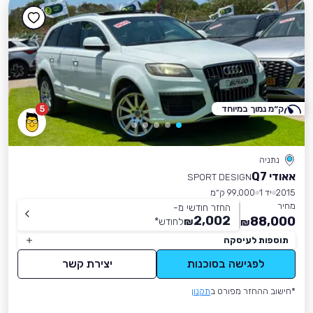
ק״מ נמוך במיוחד
5
נתניה
אאודי Q7
SPORT DESIGN
2015
יד 1
99,000 ק״מ
מחיר
החזר חודשי מ-
2,002
88,000
₪
לחודש
*
₪
תוספות לעיסקה
לפגישה בסוכנות
יצירת קשר
*חישוב ההחזר מפורט ב
תקנון