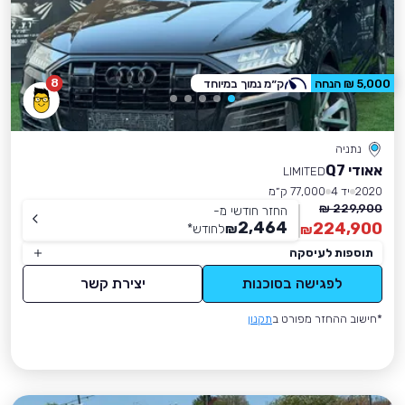
8
5,000 ₪ הנחה
ק״מ נמוך במיוחד
נתניה
אאודי Q7
LIMITED
2020
יד 4
77,000 ק״מ
229,900 ₪
החזר חודשי מ-
2,464
224,900
₪
לחודש
*
₪
תוספות לעיסקה
לפגישה בסוכנות
יצירת קשר
*חישוב ההחזר מפורט ב
תקנון