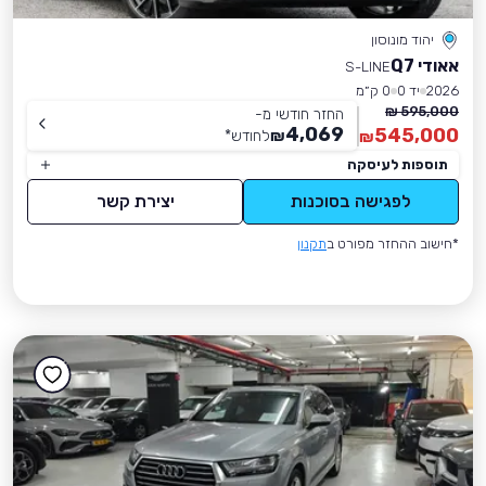
יהוד מונוסון
אאודי Q7
S-LINE
2026
יד 0
0 ק״מ
595,000 ₪
החזר חודשי מ-
4,069
545,000
₪
לחודש
*
₪
תוספות לעיסקה
לפגישה בסוכנות
יצירת קשר
*חישוב ההחזר מפורט ב
תקנון