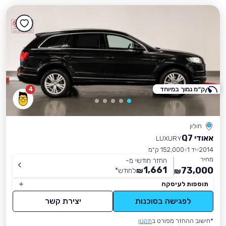
ק״מ נמוך במיוחד
4
חולון
אאודי Q7
LUXURY
2014
יד 1
152,000 ק״מ
מחיר
החזר חודשי מ-
1,661
73,000
₪
לחודש
*
₪
תוספות לעיסקה
לפגישה בסוכנות
יצירת קשר
*חישוב ההחזר מפורט ב
תקנון