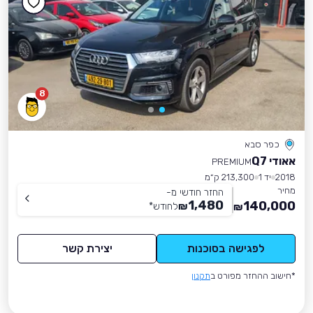
8
כפר סבא
אאודי Q7
PREMIUM
2018
יד 1
213,300 ק״מ
מחיר
החזר חודשי מ-
1,480
140,000
₪
לחודש
*
₪
לפגישה בסוכנות
יצירת קשר
*חישוב ההחזר מפורט ב
תקנון