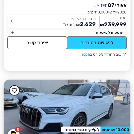
אאודי Q7
LIMITED
2020
יד 2
110,000 ק״מ
מחיר
החזר חודשי מ-
2,629
239,999
₪
לחודש
*
₪
תוספות לעיסקה
לפגישה בסוכנות
יצירת קשר
*חישוב ההחזר מפורט ב
תקנון
8
10,000 ₪ הנחה
ק״מ נמוך במיוחד