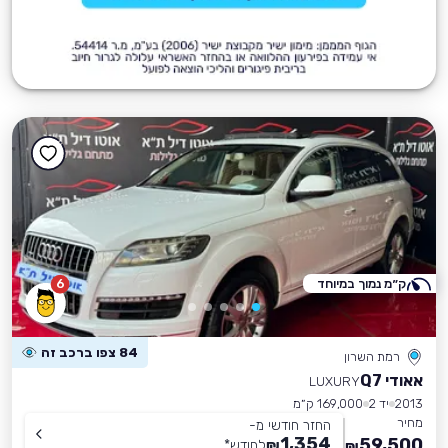
ק״מ נמוך במיוחד
6
84 צפו ברכב זה
רמת השרון
אאודי Q7
LUXURY
2013
יד 2
169,000 ק״מ
מחיר
החזר חודשי מ-
1,354
59,500
₪
לחודש
*
₪