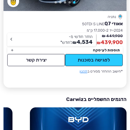
נתניה
אאודי Q7
50TDI S LINE
2024
יד 2
17,000 ק״מ
449,900 ₪
החזר חודשי מ-
4,534
439,900
₪
לחודש
*
₪
תוספות לעיסקה
לפגישה בסוכנות
יצירת קשר
*חישוב ההחזר מפורט ב
תקנון
הדגמים החשמליים בCarwiz