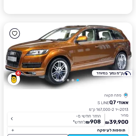
ק״מ נמוך במיוחד
6
פתח תקווה
אאודי Q7
S LINE
2013
יד 2
167,000 ק״מ
מחיר
החזר חודשי מ-
908
39,900
₪
לחודש
*
₪
תוספות לעיסקה