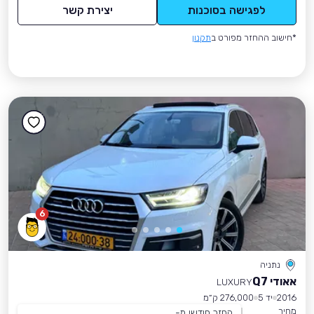
לפגישה בסוכנות
יצירת קשר
*חישוב ההחזר מפורט ב
תקנון
6
נתניה
אאודי Q7
LUXURY
2016
יד 5
276,000 ק״מ
מחיר
החזר חודשי מ-