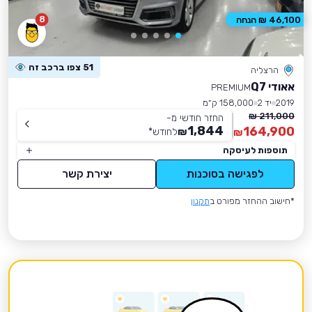
8
46,100 ₪ הנחה
51 צפו ברכב זה
הרצליה
אאודי Q7
PREMIUM
2019
יד 2
158,000 ק״מ
211,000 ₪
החזר חודשי מ-
1,844
164,900
₪
לחודש
*
₪
תוספות לעיסקה
לפגישה בסוכנות
יצירת קשר
*חישוב ההחזר מפורט ב
תקנון