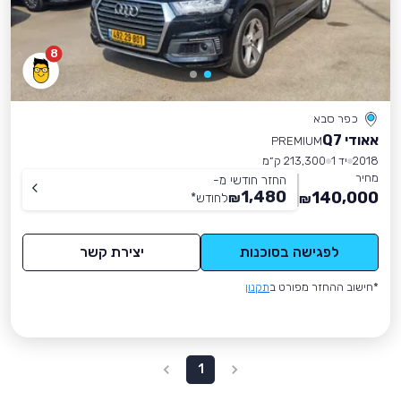
8
כפר סבא
אאודי Q7
PREMIUM
2018
יד 1
213,300 ק״מ
מחיר
החזר חודשי מ-
1,480
140,000
₪
לחודש
*
₪
לפגישה בסוכנות
יצירת קשר
*חישוב ההחזר מפורט ב
תקנון
1