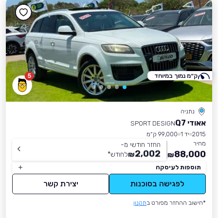
ק״מ נמוך במיוחד
5
נתניה
אאודי Q7
SPORT DESIGN
2015
יד 1
99,000 ק״מ
מחיר
החזר חודשי מ-
2,002
88,000
₪
לחודש
*
₪
תוספות לעיסקה
לפגישה בסוכנות
יצירת קשר
*חישוב ההחזר מפורט ב
תקנון