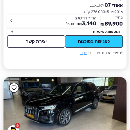
אאודי Q7
LUXURY
2016
יד 5
276,000 ק״מ
מחיר
החזר חודשי מ-
3,140
89,900
₪
לחודש
*
₪
תוספות לעיסקה
לפגישה בסוכנות
יצירת קשר
*חישוב ההחזר מפורט ב
תקנון
6