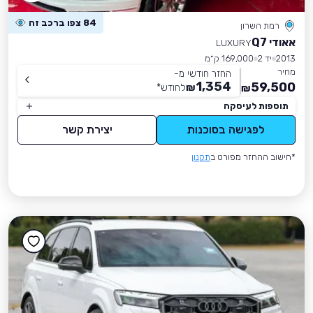
84 צפו ברכב זה
רמת השרון
אאודי Q7
LUXURY
2013
יד 2
169,000 ק״מ
מחיר
החזר חודשי מ-
1,354
59,500
₪
לחודש
*
₪
תוספות לעיסקה
לפגישה בסוכנות
יצירת קשר
*חישוב ההחזר מפורט ב
תקנון