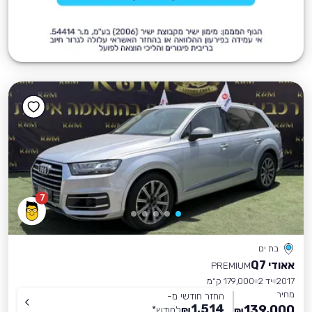
7
בת ים
אאודי Q7
PREMIUM
2017
יד 2
179,000 ק״מ
מחיר
החזר חודשי מ-
1,514
139,000
₪
לחודש
*
₪