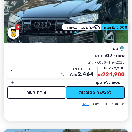
8
5,000 ₪ הנחה
ק״מ נמוך במיוחד
נתניה
אאודי Q7
LIMITED
2020
יד 4
77,000 ק״מ
229,900 ₪
החזר חודשי מ-
2,464
224,900
₪
לחודש
*
₪
תוספות לעיסקה
לפגישה בסוכנות
יצירת קשר
*חישוב ההחזר מפורט ב
תקנון