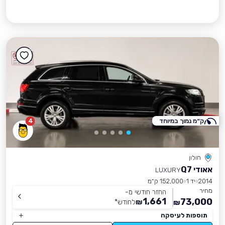
ק״מ נמוך במיוחד
4
חולון
אאודי Q7
LUXURY
2014
יד 1
152,000 ק״מ
מחיר
החזר חודשי מ-
1,661
73,000
₪
לחודש
*
₪
תוספות לעיסקה