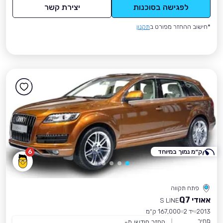
לפגישה בסוכנות
יצירת קשר
*חישוב ההחזר מפורט ב
תקנון
ק״מ נמוך במיוחד
6
פתח תקווה
אאודי Q7
S LINE
2013
יד 2
167,000 ק״מ
מחיר
החזר חודשי מ-