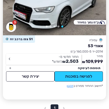
ק״מ נמוך במיוחד
3
51 צפו ברכב זה
עפולה
אאודי S3
2014
יד 5
160,000 ק״מ
מחיר
החזר חודשי מ-
2,503
109,999
₪
לחודש
*
₪
תוספות לעיסקה
לפגישה בסוכנות
יצירת קשר
*חישוב ההחזר מפורט ב
תקנון
1