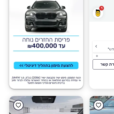
1
דש
*
רת קשר