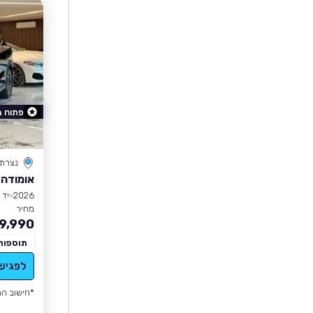
פתוח 
נצרת
אומודה 7 PHEV
2026
יד 0
מחיר
9,990
תוספות
לפגיש
*חישוב הה