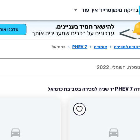
בדיקת מימון
טרייד אין
עוד
כבים למכירה
›
אומודה
›
7 PHEV
›
כרמיאל
סביבת כרמיאל