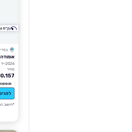
ק״מ נמ
בפרי
אומודה 7 PHEV
2026
יד 1
מחיר
0,157
תוספות
לפגיש
*חישוב הה