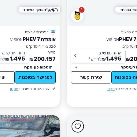
וך במיוחד
1
ק״מ נמוך במיוחד
סה ארצית
בפריסה ארצית
אומודה 7 PHEV
VISION
VISION
10 ק״מ
2026
יד 1
10 ק״מ
מחיר
החזר חודשי מ-
החזר חודשי מ-
1,495
1,495
200,157
20
₪
לחודש
*
₪
לחו
₪
₪
 לעיסקה
תוספות לעיסקה
ה בסוכנות
יצירת קשר
לפגישה בסוכנות
יצי
חזר מפורט ב
תקנון
*חישוב ההחזר מפורט ב
תקנון