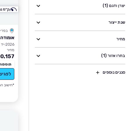
יצרן ודגם (1)
ק״מ נמ
שנת ייצור
בפרי
אומודה 7 PHEV
מחיר
2026
יד 1
מחיר
בחרו אזור (1)
0,157
תוספות
סננים נוספים
לפגיש
*חישוב הה