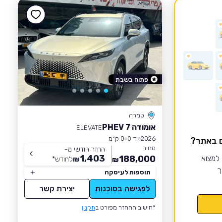
פתוח בשבת
טמרה
אומודה 7 PHEV
ELEVATE
2026
יד 0
0 ק״מ
ם באתר?
מחיר
החזר חודשי מ-
1,403
 למצוא
188,000
₪
לחודש
*
₪
ך
תוספות לעיסקה
לפגישה בסוכנות
יצירת קשר
*חישוב ההחזר מפורט ב
תקנון