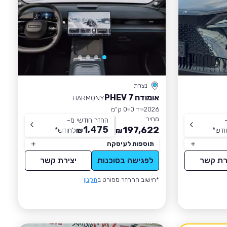
נצרת
אומודה 7 PHEV
HARMONY
2026
יד 0
0 ק״מ
מחיר
החזר חודשי מ-
1,475
197,622
ודש
*
₪
לחודש
*
₪
תוספות לעיסקה
רת קשר
לפגישה בסוכנות
יצירת קשר
*חישוב ההחזר מפורט ב
תקנון