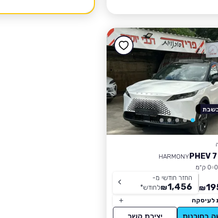
בשבת
HARMONY
0 ק״מ
החזר חודשי מ-
1,456
19
₪
לחודש
*
₪
 לעיסקה
ה בסוכנות
יצירת קשר