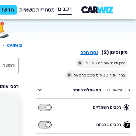
רכבים
מסחריות
משאיות
חדש!
CARWIZ
›
ר
מיון וסינון (2)
נקה הכל
יצרן ודגם: אומודה 7 PHEV
בחרו אזור: 30 ק"מ סביב כרמיאל
רכבי אומודה 7 PHEV יד שניה למכירה ב
מיון תוצאות לפי:
המשתלם ביותר
רכבים חשמליים
רכבים
חשמליים
רכבים בהנחה
רכבים
בהנחה