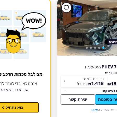
בשבת
HARMONY
0 ק״מ
מבולבל מכמות הרכבי
החזר חודשי מ-
1,418
18
אנחנו כאן כדי לעזור לך
₪
לחודש
*
₪
את הרכב הבא של
 לעיסקה
ה בסוכנות
יצירת קשר
בוא נתחיל >
חזר מפורט ב
תקנון