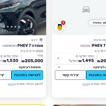
וך במיוחד
1
סה ארצית
ירכא
אומודה 7 PHEV
HARMONY
VISION 7
10 ק״מ
2026
יד 0
0 ק״מ
מחיר
החזר חודשי מ-
החזר חודשי מ-
1,530
1,495
205,000
20
₪
לחודש
*
₪
לח
₪
₪
 לעיסקה
תוספות לעיסקה
ה בסוכנות
יצירת קשר
לפגישה בסוכנות
יצי
חזר מפורט ב
תקנון
*חישוב ההחזר מפורט ב
תקנון