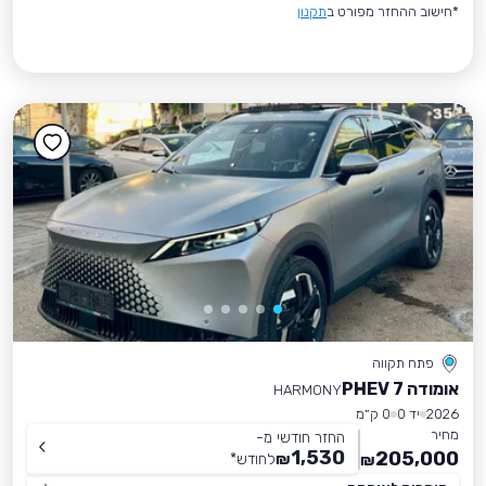
*חישוב ההחזר מפורט ב
תקנון
פתח תקווה
אומודה 7 PHEV
HARMONY
2026
יד 0
0 ק״מ
מחיר
החזר חודשי מ-
1,530
205,000
₪
לחודש
*
₪