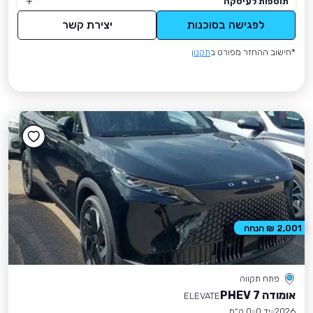
תוספות לעיסקה
לפגישה בסוכנות
יצירת קשר
*חישוב ההחזר מפורט ב
תקנון
2,001 ₪ הנחה
פתח תקווה
אומודה 7 PHEV
ELEVATE
2026
יד 0
0 ק״מ