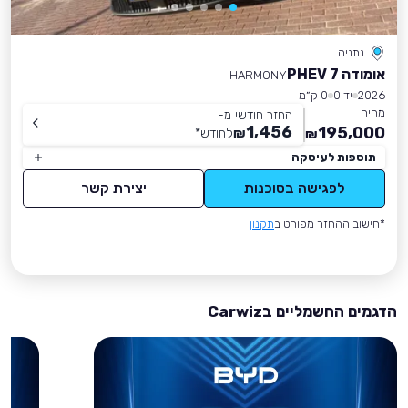
נתניה
אומודה 7 PHEV
HARMONY
2026
יד 0
0 ק״מ
מחיר
החזר חודשי מ-
1,456
195,000
₪
לחודש
*
₪
תוספות לעיסקה
לפגישה בסוכנות
יצירת קשר
*חישוב ההחזר מפורט ב
תקנון
הדגמים החשמליים בCarwiz