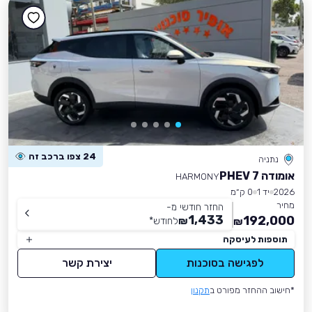
24 צפו ברכב זה
נתניה
אומודה 7 PHEV
HARMONY
2026
יד 1
0 ק״מ
מחיר
החזר חודשי מ-
1,433
192,000
₪
לחודש
*
₪
תוספות לעיסקה
לפגישה בסוכנות
יצירת קשר
*חישוב ההחזר מפורט ב
תקנון