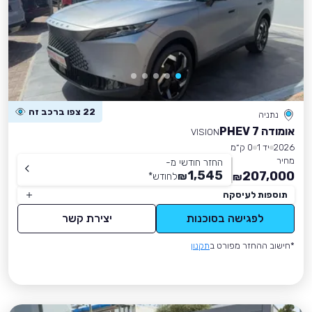
22 צפו ברכב זה
נתניה
אומודה 7 PHEV
VISION
2026
יד 1
0 ק״מ
מחיר
החזר חודשי מ-
1,545
207,000
₪
לחודש
*
₪
תוספות לעיסקה
לפגישה בסוכנות
יצירת קשר
*חישוב ההחזר מפורט ב
תקנון