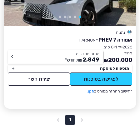
נתניה
אומודה 7 PHEV
HARMONY
2026
יד 1
0 ק״מ
מחיר
החזר חודשי מ-
2,849
200,000
₪
לחודש
*
₪
תוספות לעיסקה
לפגישה בסוכנות
יצירת קשר
*חישוב ההחזר מפורט ב
תקנון
1