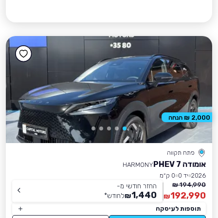
2,000 ₪ הנחה
פתח תקווה
אומודה 7 PHEV
HARMONY
2026
יד 0
0 ק״מ
194,990 ₪
החזר חודשי מ-
1,440
192,990
₪
לחודש
*
₪
תוספות לעיסקה