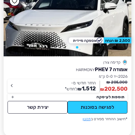
2,500 ₪ הנחה
אספקה מיידית
קדימה צורן
אומודה 7 PHEV
HARMONY
2026
יד 0
0 ק״מ
205,000 ₪
החזר חודשי מ-
1,512
202,500
₪
לחודש
*
₪
תוספות לעיסקה
לפגישה בסוכנות
יצירת קשר
*חישוב ההחזר מפורט ב
תקנון