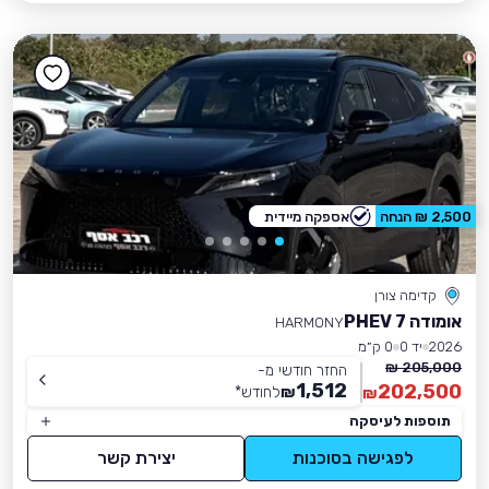
2,500 ₪ הנחה
אספקה מיידית
קדימה צורן
אומודה 7 PHEV
HARMONY
2026
יד 0
0 ק״מ
205,000 ₪
החזר חודשי מ-
1,512
202,500
₪
לחודש
*
₪
תוספות לעיסקה
לפגישה בסוכנות
יצירת קשר