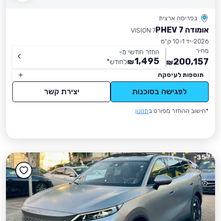
בפריסה ארצית
אומודה 7 PHEV
VISION 7
2026
יד 1
10 ק״מ
מחיר
החזר חודשי מ-
1,495
200,157
₪
לחודש
*
₪
תוספות לעיסקה
לפגישה בסוכנות
יצירת קשר
*חישוב ההחזר מפורט ב
תקנון