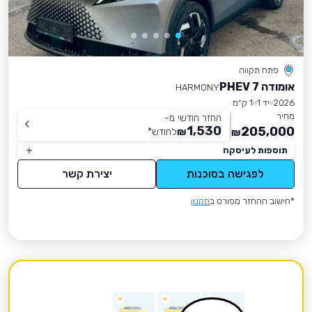
פתח תקווה
אומודה 7 PHEV
HARMONY
2026
יד 1
1 ק״מ
מחיר
החזר חודשי מ-
1,530
205,000
₪
לחודש
*
₪
תוספות לעיסקה
לפגישה בסוכנות
יצירת קשר
*חישוב ההחזר מפורט ב
תקנון