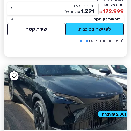
175,000 ₪
החזר חודשי מ-
1,291
172,999
₪
לחודש
*
₪
תוספות לעיסקה
לפגישה בסוכנות
יצירת קשר
*חישוב ההחזר מפורט ב
תקנון
2,001 ₪ הנחה