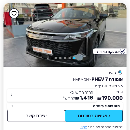
אספקה מיידית
נתניה
אומודה 7 PHEV
HARMONY
2026
יד 0
0 ק״מ
מחיר
החזר חודשי מ-
1,418
190,000
₪
לחודש
*
₪
תוספות לעיסקה
לפגישה בסוכנות
יצירת קשר
*חישוב ההחזר מפורט ב
תקנון