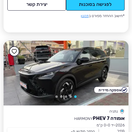
לפגישה בסוכנות
יצירת קשר
*חישוב ההחזר מפורט ב
תקנון
אספקה מיידית
נתניה
אומודה 7 PHEV
HARMONY
2026
יד 0
0 ק״מ
מחיר
החזר חודשי מ-