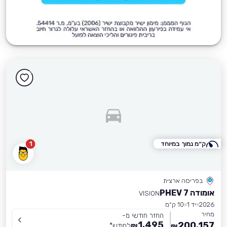
ק״מ נמוך במיוחד
1
בפריסה ארצית
אומודה 7 PHEV
VISION
2026
יד 1
10 ק״מ
מחיר
החזר חודשי מ-
1,495
200,157
₪
לחודש
*
₪