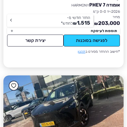
אומודה 7 PHEV
HARMONY
2026
יד 0
0 ק״מ
מחיר
החזר חודשי מ-
1,515
203,000
₪
לחודש
*
₪
תוספות לעיסקה
לפגישה בסוכנות
יצירת קשר
*חישוב ההחזר מפורט ב
תקנון