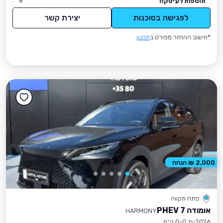
תוספות לעיסקה
לפגישה בסוכנות
יצירת קשר
*חישוב ההחזר מפורט ב
תקנון
2,000 ₪ הנחה
פתח תקווה
אומודה 7 PHEV
HARMONY
2026
יד 0
0 ק״מ