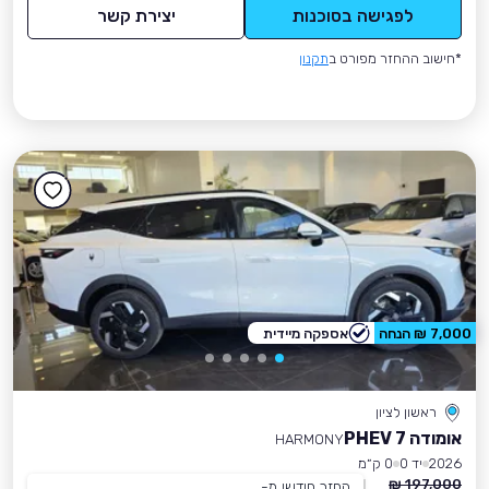
לפגישה בסוכנות
יצירת קשר
*חישוב ההחזר מפורט ב
תקנון
7,000 ₪ הנחה
אספקה מיידית
ראשון לציון
אומודה 7 PHEV
HARMONY
2026
יד 0
0 ק״מ
197,000 ₪
החזר חודשי מ-