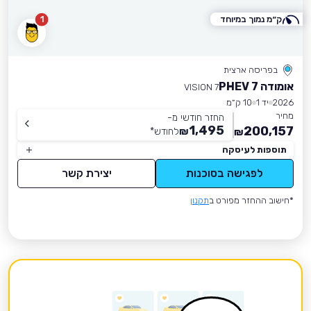
ק״מ נמוך במיוחד
1
בפריסה ארצית
אומודה 7 PHEV
VISION 7
2026
יד 1
10 ק״מ
מחיר
החזר חודשי מ-
1,495
200,157
₪
לחודש
*
₪
תוספות לעיסקה
לפגישה בסוכנות
יצירת קשר
*חישוב ההחזר מפורט ב
תקנון