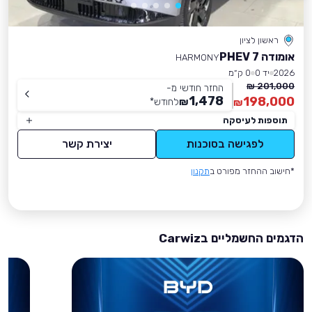
ראשון לציון
אומודה 7 PHEV
HARMONY
2026
יד 0
0 ק״מ
201,000 ₪
החזר חודשי מ-
1,478
198,000
₪
לחודש
*
₪
תוספות לעיסקה
לפגישה בסוכנות
יצירת קשר
*חישוב ההחזר מפורט ב
תקנון
הדגמים החשמליים בCarwiz