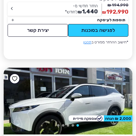
194,990 ₪
החזר חודשי מ-
1,440
192,990
₪
לחודש
*
₪
תוספות לעיסקה
לפגישה בסוכנות
יצירת קשר
*חישוב ההחזר מפורט ב
תקנון
2,000 ₪ הנחה
אספקה מיידית