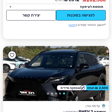
202,500
₪
לחודש
*
₪
תוספות לעיסקה
לפגישה בסוכנות
יצירת קשר
*חישוב ההחזר מפורט ב
תקנון
2,500 ₪ הנחה
אספקה מיידית
קדימה צורן
אומודה 7 PHEV