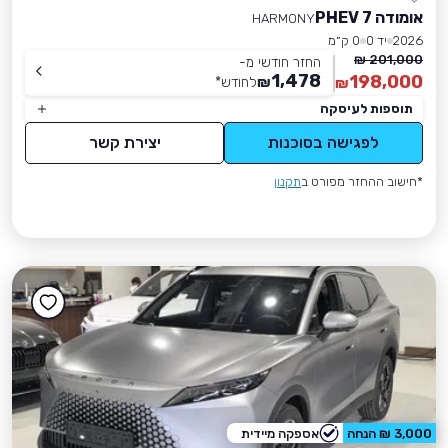
אומודה 7 PHEV
HARMONY
2026
יד 0
0 ק״מ
201,000 ₪
החזר חודשי מ-
1,478
198,000
₪
לחודש
*
₪
תוספות לעיסקה
לפגישה בסוכנות
יצירת קשר
*חישוב ההחזר מפורט ב
תקנון
3,000 ₪ הנחה
אספקה מיידית