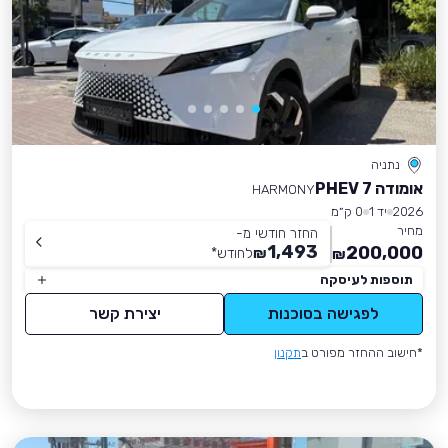
נתניה
אומודה 7 PHEV
HARMONY
2026
יד 1
0 ק״מ
מחיר
החזר חודשי מ-
1,493
200,000
₪
לחודש
*
₪
תוספות לעיסקה
לפגישה בסוכנות
יצירת קשר
*חישוב ההחזר מפורט ב
תקנון