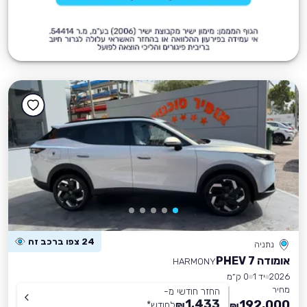
24 צפו ברכב זה
נתניה
אומודה 7 PHEV
HARMONY
2026
יד 1
0 ק״מ
מחיר
החזר חודשי מ-
1,433
192,000
₪
לחודש
*
₪