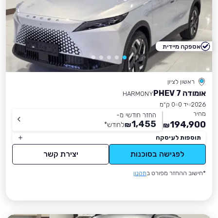
אספקה מיידית
ראשון לציון
אומודה 7 PHEV
HARMONY
2026
יד 0
0 ק״מ
מחיר
החזר חודשי מ-
1,455
194,900
₪
לחודש
*
₪
תוספות לעיסקה
לפגישה בסוכנות
יצירת קשר
*חישוב ההחזר מפורט ב
תקנון