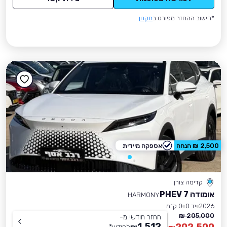
*חישוב ההחזר מפורט ב
תקנון
2,500 ₪ הנחה
אספקה מיידית
קדימה צורן
אומודה 7 PHEV
HARMONY
2026
יד 0
0 ק״מ
205,000 ₪
החזר חודשי מ-
1,512