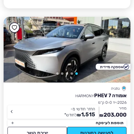
אספקה מיידית
נתניה
אומודה 7 PHEV
HARMONY
2026
יד 0
0 ק״מ
מחיר
החזר חודשי מ-
1,515
203,000
₪
לחודש
*
₪
תוספות לעיסקה
לפגישה בסוכנות
יצירת קשר