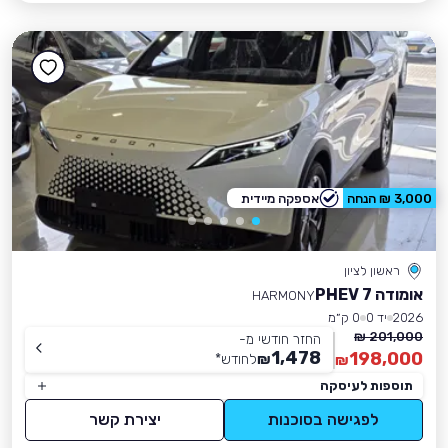
3,000 ₪ הנחה
אספקה מיידית
ראשון לציון
אומודה 7 PHEV
HARMONY
2026
יד 0
0 ק״מ
201,000 ₪
החזר חודשי מ-
1,478
198,000
₪
לחודש
*
₪
תוספות לעיסקה
לפגישה בסוכנות
יצירת קשר