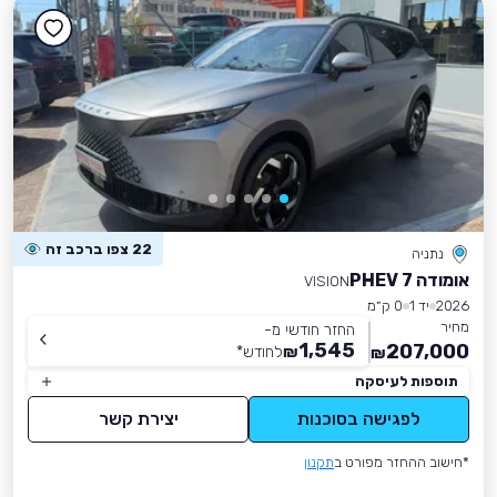
22 צפו ברכב זה
נתניה
אומודה 7 PHEV
VISION
2026
יד 1
0 ק״מ
מחיר
החזר חודשי מ-
1,545
207,000
₪
לחודש
*
₪
תוספות לעיסקה
לפגישה בסוכנות
יצירת קשר
*חישוב ההחזר מפורט ב
תקנון