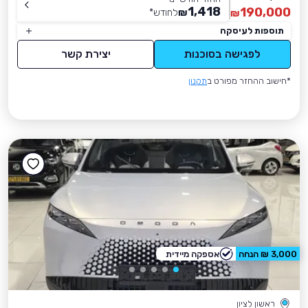
1,418
190,000
₪
לחודש
*
₪
תוספות לעיסקה
לפגישה בסוכנות
יצירת קשר
*חישוב ההחזר מפורט ב
תקנון
3,000 ₪ הנחה
אספקה מיידית
ראשון לציון