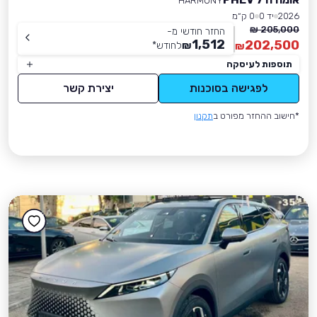
HARMONY
2026
יד 0
0 ק״מ
205,000 ₪
החזר חודשי מ-
1,512
202,500
₪
לחודש
*
₪
תוספות לעיסקה
לפגישה בסוכנות
יצירת קשר
*חישוב ההחזר מפורט ב
תקנון