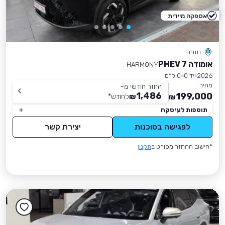
אספקה מיידית
נתניה
אומודה 7 PHEV
HARMONY
2026
יד 0
0 ק״מ
מחיר
החזר חודשי מ-
1,486
199,000
₪
לחודש
*
₪
תוספות לעיסקה
לפגישה בסוכנות
יצירת קשר
*חישוב ההחזר מפורט ב
תקנון