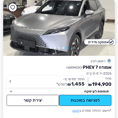
אספקה מיידית
ראשון לציון
אומודה 7 PHEV
HARMONY
2026
יד 0
0 ק״מ
מחיר
החזר חודשי מ-
1,455
194,900
₪
לחודש
*
₪
תוספות לעיסקה
לפגישה בסוכנות
יצירת קשר
*חישוב ההחזר מפורט ב
תקנון