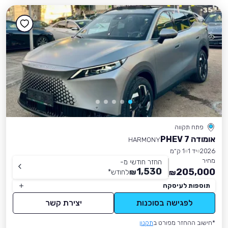
פתח תקווה
אומודה 7 PHEV
HARMONY
2026
יד 1
1 ק״מ
מחיר
החזר חודשי מ-
1,530
205,000
₪
לחודש
*
₪
תוספות לעיסקה
לפגישה בסוכנות
יצירת קשר
*חישוב ההחזר מפורט ב
תקנון