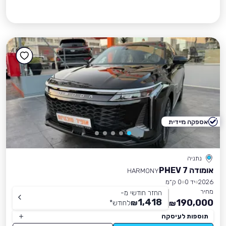
אספקה מיידית
נתניה
אומודה 7 PHEV
HARMONY
2026
יד 0
0 ק״מ
מחיר
החזר חודשי מ-
1,418
190,000
₪
לחודש
*
₪
תוספות לעיסקה