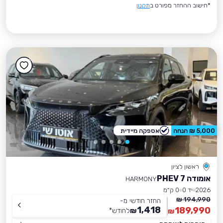
*חישוב ההחזר מפורט ב
תקנון
5,000 ₪ הנחה
אספקה מיידית
ראשון לציון
אומודה 7 PHEV
HARMONY
2026
יד 0
0 ק״מ
194,990 ₪
החזר חודשי מ-
1,418
189,990
₪
לחודש
*
₪