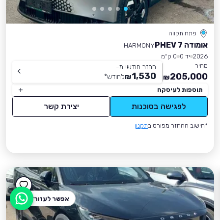
פתח תקווה
אומודה 7 PHEV
HARMONY
2026
יד 0
0 ק״מ
מחיר
החזר חודשי מ-
1,530
205,000
₪
לחודש
*
₪
תוספות לעיסקה
לפגישה בסוכנות
יצירת קשר
*חישוב ההחזר מפורט ב
תקנון
אפשר לעזור?