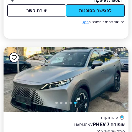
תוספות לעיסקה
לפגישה בסוכנות
יצירת קשר
*חישוב ההחזר מפורט ב
תקנון
פתח תקווה
אומודה 7 PHEV
HARMONY
2026
יד 0
0 ק״מ