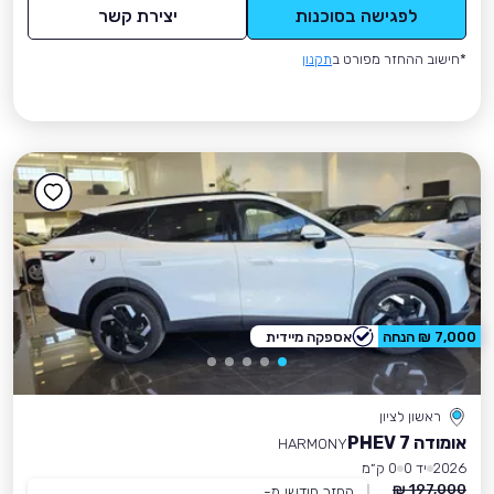
לפגישה בסוכנות
יצירת קשר
*חישוב ההחזר מפורט ב
תקנון
7,000 ₪ הנחה
אספקה מיידית
ראשון לציון
אומודה 7 PHEV
HARMONY
2026
יד 0
0 ק״מ
197,000 ₪
החזר חודשי מ-