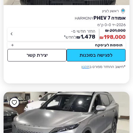
ראשון לציון
אומודה 7 PHEV
HARMONY
2026
יד 0
0 ק״מ
201,000 ₪
החזר חודשי מ-
1,478
198,000
₪
לחודש
*
₪
תוספות לעיסקה
לפגישה בסוכנות
יצירת קשר
*חישוב ההחזר מפורט ב
תקנון