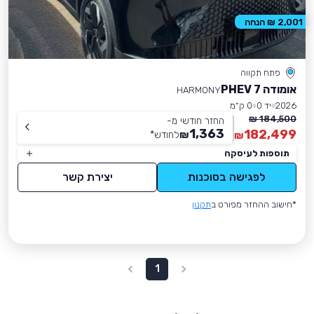
2,001 ₪ הנחה
פתח תקווה
אומודה 7 PHEV
HARMONY
2026
יד 0
0 ק״מ
184,500 ₪
החזר חודשי מ-
1,363
182,499
₪
לחודש
*
₪
תוספות לעיסקה
לפגישה בסוכנות
יצירת קשר
*חישוב ההחזר מפורט ב
תקנון
1