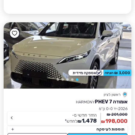
3,000 ₪ הנחה
אספקה מיידית
ראשון לציון
אומודה 7 PHEV
HARMONY
2026
יד 0
0 ק״מ
201,000 ₪
החזר חודשי מ-
1,478
198,000
₪
לחודש
*
₪
תוספות לעיסקה