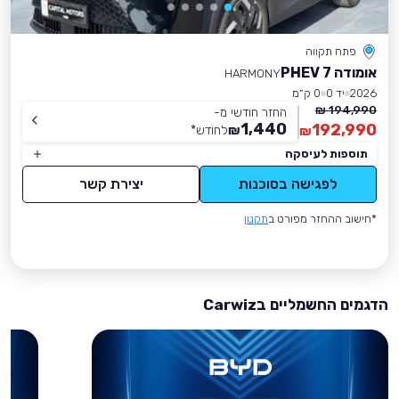
פתח תקווה
אומודה 7 PHEV
HARMONY
2026
יד 0
0 ק״מ
194,990 ₪
החזר חודשי מ-
1,440
192,990
₪
לחודש
*
₪
תוספות לעיסקה
לפגישה בסוכנות
יצירת קשר
*חישוב ההחזר מפורט ב
תקנון
הדגמים החשמליים בCarwiz