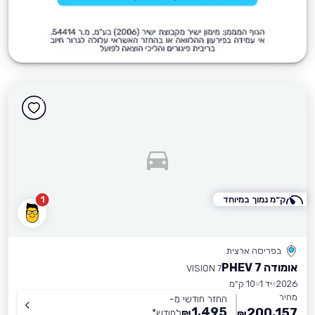
ק״מ נמוך במיוחד
1
בפריסה ארצית
אומודה 7 PHEV
VISION 7
2026
יד 1
10 ק״מ
מחיר
החזר חודשי מ-
1,495
200,157
₪
לחודש
*
₪