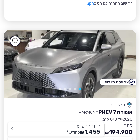
*חישוב ההחזר מפורט ב
תקנון
אספקה מיידית
ראשון לציון
אומודה 7 PHEV
HARMONY
2026
יד 0
0 ק״מ
מחיר
החזר חודשי מ-
1,455
194,900
₪
לחודש
*
₪