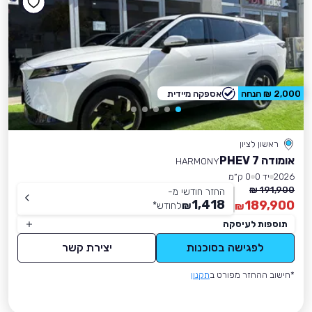
2,000 ₪ הנחה
אספקה מיידית
ראשון לציון
אומודה 7 PHEV
HARMONY
2026
יד 0
0 ק״מ
191,900 ₪
החזר חודשי מ-
1,418
189,900
₪
לחודש
*
₪
תוספות לעיסקה
לפגישה בסוכנות
יצירת קשר
*חישוב ההחזר מפורט ב
תקנון