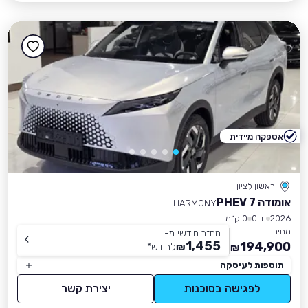
אספקה מיידית
ראשון לציון
אומודה 7 PHEV
HARMONY
2026
יד 0
0 ק״מ
מחיר
החזר חודשי מ-
1,455
194,900
₪
לחודש
*
₪
תוספות לעיסקה
לפגישה בסוכנות
יצירת קשר