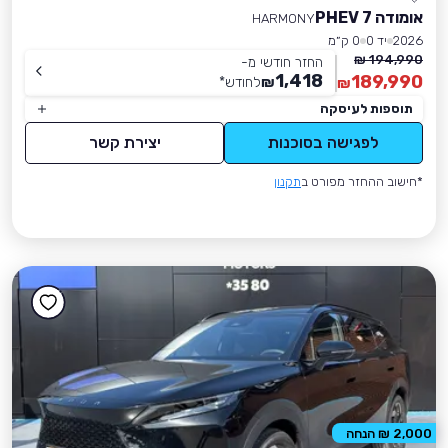
אומודה 7 PHEV
HARMONY
2026
יד 0
0 ק״מ
194,990 ₪
החזר חודשי מ-
1,418
189,990
₪
לחודש
*
₪
תוספות לעיסקה
לפגישה בסוכנות
יצירת קשר
*חישוב ההחזר מפורט ב
תקנון
2,000 ₪ הנחה