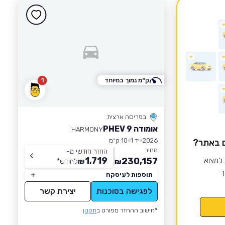
ק״מ נמוך במיוחד
1
בפריסה ארצית
אומודה 9 PHEV
HARMONY
2026
יד 1
10 ק״מ
ם באתר?
מחיר
החזר חודשי מ-
1,719
 למצוא
230,157
₪
לחודש
*
₪
ך
תוספות לעיסקה
לפגישה בסוכנות
יצירת קשר
*חישוב ההחזר מפורט ב
תקנון