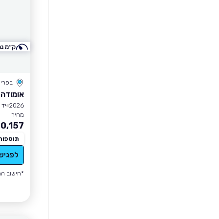
ק״מ נמ
בפרי
אומודה 9 PHEV
2026
יד 1
מחיר
0,157
תוספות
לפגיש
*חישוב הה