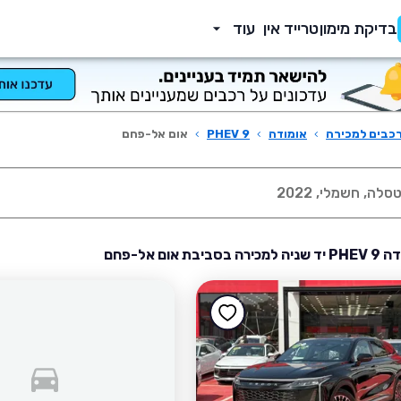
בדיקת מימון
טרייד אין
עוד
כבים למכירה
›
אומודה
›
9 PHEV
›
אום אל-פחם
בת אום אל-פחם