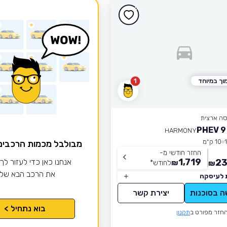
וך במיוחד
1
סה ארצית
HARMONY
10 ק״מ
מבולבל מכמות הרכבי
החזר חודשי מ-
1,719
23
אנחנו כאן כדי לעזור לך
₪
לחודש
*
₪
את הרכב הבא של
 לעיסקה
ה בסוכנות
יצירת קשר
בוא נתחיל >
חזר מפורט ב
תקנון