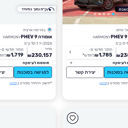
ק״מ נמוך במיוחד
בשבת
אל-פחם
בפריסה ארצית
אומודה 9 PHEV
HARMONY
HARMONY
0 ק״מ
2026
יד 1
10 ק״מ
מחיר
החזר חודשי מ-
החזר חודשי מ-
1,719
1,785
230,157
23
₪
לחודש
*
₪
לחוד
₪
₪
 לעיסקה
תוספות לעיסקה
ה בסוכנות
יצירת קשר
לפגישה בסוכנות
יצי
חזר מפורט ב
תקנון
*חישוב ההחזר מפורט ב
תקנון