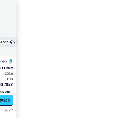
ק״מ נמ
בפרי
אומודה 9 PHEV
2026
יד 1
מחיר
0,157
תוספות
לפגיש
*חישוב הה