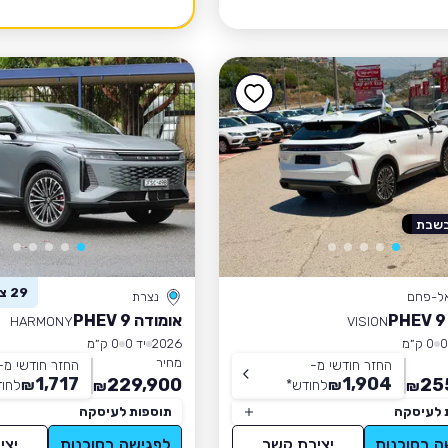
בשבת
29 צפו ברכב זה
אל-פחם
נצרת
אומודה 9 PHEV
HARMONY
VISION
0 ק״מ
2026
יד 0
0 ק״מ
מחיר
החזר חודשי מ-
החזר חודשי מ-
1,717
1,904
229,900
25
₪
לחודש
*
₪
לחו
₪
₪
 לעיסקה
תוספות לעיסקה
ה בסוכנות
יצירת קשר
לפגישה בסוכנות
יצי