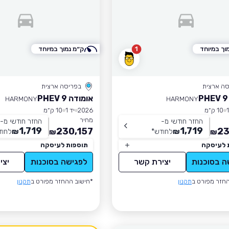
וך במיוחד
1
ק״מ נמוך במיוחד
סה ארצית
בפריסה ארצית
אומודה 9 PHEV
HARMONY
HARMONY
10 ק״מ
2026
יד 1
10 ק״מ
מחיר
החזר חודשי מ-
החזר חודשי מ-
1,719
1,719
230,157
23
₪
לחודש
*
₪
לחוד
₪
₪
 לעיסקה
תוספות לעיסקה
ה בסוכנות
יצירת קשר
לפגישה בסוכנות
יצי
חזר מפורט ב
תקנון
*חישוב ההחזר מפורט ב
תקנון