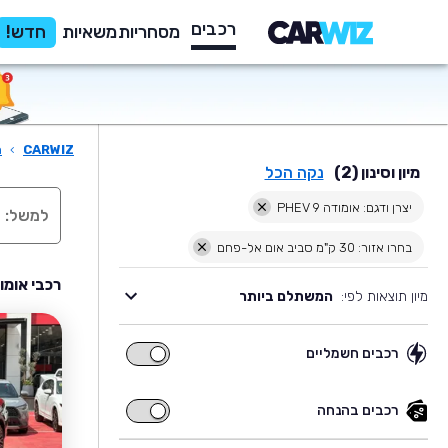
רכבים
מסחריות
משאיות
חדש!
CARWIZ
›
ר
מיון וסינון (2)
נקה הכל
יצרן ודגם: אומודה 9 PHEV
בחרו אזור: 30 ק"מ סביב אום אל-פחם
רכבי אומודה 9 PHEV יד שניה למכירה בסבי
מיון תוצאות לפי:
המשתלם ביותר
רכבים חשמליים
רכבים
חשמליים
רכבים בהנחה
רכבים
בהנחה