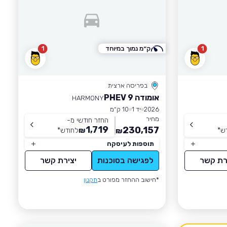
1
ק״מ נמוך במיוחד
1
בפריסה ארצית
אומודה 9 PHEV
HARMONY
2026
יד 1
10 ק״מ
מחיר
החזר חודשי מ-
1,719
230,157
ש
*
₪
לחודש
*
₪
תוספות לעיסקה
רת קשר
לפגישה בסוכנות
יצירת קשר
*חישוב ההחזר מפורט ב
תקנון