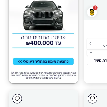
1
ש
*
רת קשר