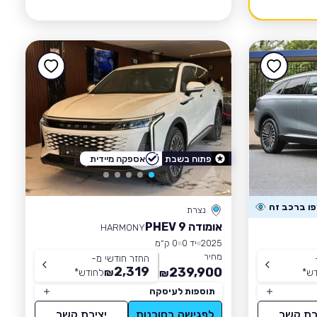
פתוח בשבת
אספקה מיידית
נצרת
אומודה 9 PHEV
HARMONY
2025
יד 0
0 ק״מ
מחיר
החזר חודשי מ-
2,319
239,900
דש
*
₪
לחודש
*
₪
תוספות לעיסקה
רת קשר
לפגישה בסוכנות
יצירת קשר