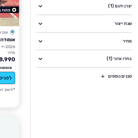
יצרן ודגם (1)
פתוח 
שנת ייצור
אום 
אומודה 9 PHEV
מחיר
2026
יד 1
מחיר
בחרו אזור (1)
8,990
תוספות
סננים נוספים
לפגיש
*חישוב הה