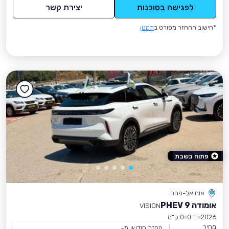
לפגישה בסוכנות
יצירת קשר
*חישוב ההחזר מפורט ב
תקנון
פתוח בשבת
אום אל-פחם
אומודה 9 PHEV
VISION
2026
יד 0
0 ק״מ
מחיר
החזר חודשי מ-