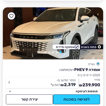
פתוח בשבת
אספקה מיידית
נצרת
אומודה 9 PHEV
HARMONY
2025
יד 0
0 ק״מ
מחיר
החזר חודשי מ-
2,319
239,900
₪
לחודש
*
₪
תוספות לעיסקה
לפגישה בסוכנות
יצירת קשר