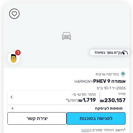
ק״מ נמוך במיוחד
1
בפריסה ארצית
אומודה 9 PHEV
HARMONY
2026
יד 1
10 ק״מ
מחיר
החזר חודשי מ-
1,719
230,157
₪
לחודש
*
₪
תוספות לעיסקה
לפגישה בסוכנות
יצירת קשר
*חישוב ההחזר מפורט ב
תקנון