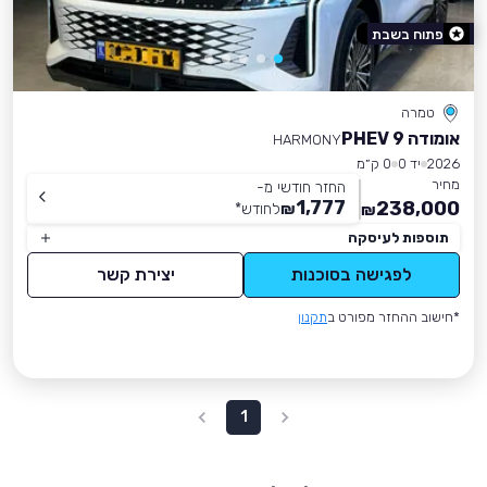
פתוח בשבת
טמרה
אומודה 9 PHEV
HARMONY
2026
יד 0
0 ק״מ
מחיר
החזר חודשי מ-
1,777
238,000
₪
לחודש
*
₪
תוספות לעיסקה
לפגישה בסוכנות
יצירת קשר
*חישוב ההחזר מפורט ב
תקנון
1