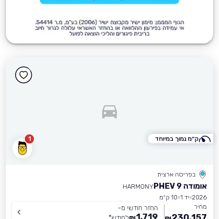
ק״מ נמוך במיוחד
1
בפריסה ארצית
אומודה 9 PHEV
HARMONY
2026
יד 1
10 ק״מ
מחיר
החזר חודשי מ-
1,719
230,157
₪
לחודש
*
₪