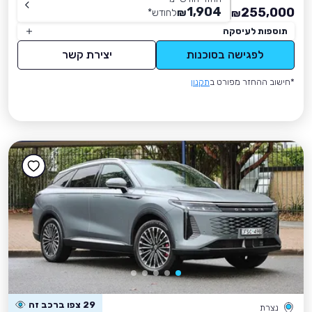
1,904
255,000
₪
לחודש
*
₪
תוספות לעיסקה
לפגישה בסוכנות
יצירת קשר
*חישוב ההחזר מפורט ב
תקנון
29 צפו ברכב זה
נצרת