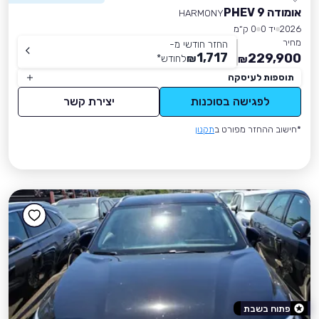
אומודה 9 PHEV
HARMONY
2026
יד 0
0 ק״מ
מחיר
החזר חודשי מ-
1,717
229,900
₪
לחודש
*
₪
תוספות לעיסקה
לפגישה בסוכנות
יצירת קשר
*חישוב ההחזר מפורט ב
תקנון
פתוח בשבת