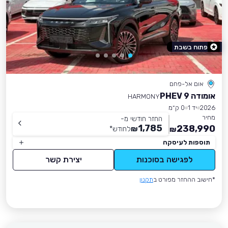
פתוח בשבת
אום אל-פחם
אומודה 9 PHEV
HARMONY
2026
יד 1
0 ק״מ
מחיר
החזר חודשי מ-
1,785
238,990
₪
לחודש
*
₪
תוספות לעיסקה
לפגישה בסוכנות
יצירת קשר
*חישוב ההחזר מפורט ב
תקנון