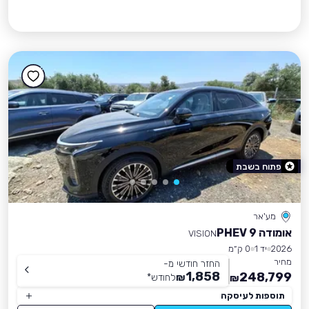
פתוח בשבת
מע'אר
אומודה 9 PHEV
VISION
2026
יד 1
0 ק״מ
מחיר
החזר חודשי מ-
1,858
248,799
₪
לחודש
*
₪
תוספות לעיסקה