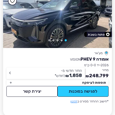
פתוח בשבת
מע'אר
אומודה 9 PHEV
VISION
2026
יד 0
0 ק״מ
מחיר
החזר חודשי מ-
1,858
248,799
₪
לחודש
*
₪
תוספות לעיסקה
לפגישה בסוכנות
יצירת קשר
*חישוב ההחזר מפורט ב
תקנון