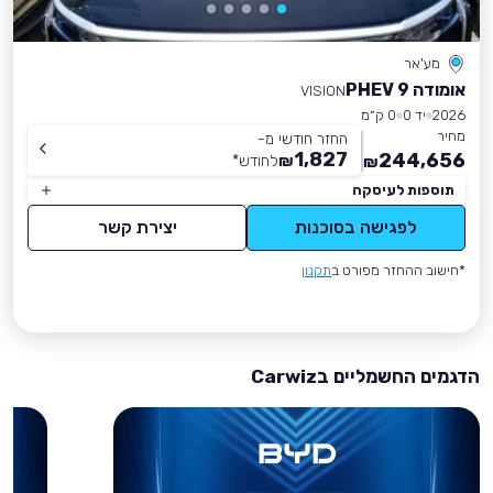
מע'אר
אומודה 9 PHEV
VISION
2026
יד 0
0 ק״מ
מחיר
החזר חודשי מ-
1,827
244,656
₪
לחודש
*
₪
תוספות לעיסקה
לפגישה בסוכנות
יצירת קשר
*חישוב ההחזר מפורט ב
תקנון
הדגמים החשמליים בCarwiz