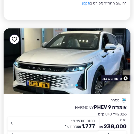
*חישוב ההחזר מפורט ב
תקנון
פתוח בשבת
טמרה
אומודה 9 PHEV
HARMONY
2026
יד 0
0 ק״מ
מחיר
החזר חודשי מ-
1,777
238,000
₪
לחודש
*
₪