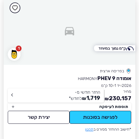
ק״מ נמוך במיוחד
1
בפריסה ארצית
אומודה 9 PHEV
HARMONY
2026
יד 1
10 ק״מ
מחיר
החזר חודשי מ-
1,719
230,157
₪
לחודש
*
₪
תוספות לעיסקה
לפגישה בסוכנות
יצירת קשר
*חישוב ההחזר מפורט ב
תקנון