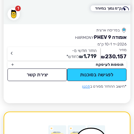
ק״מ נמוך במיוחד
1
בפריסה ארצית
אומודה 9 PHEV
HARMONY
2026
יד 1
10 ק״מ
מחיר
החזר חודשי מ-
1,719
230,157
₪
לחודש
*
₪
תוספות לעיסקה
לפגישה בסוכנות
יצירת קשר
*חישוב ההחזר מפורט ב
תקנון