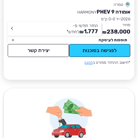
טמרה
אומודה 9 PHEV
HARMONY
2026
יד 0
0 ק״מ
מחיר
החזר חודשי מ-
1,777
238,000
₪
לחודש
*
₪
תוספות לעיסקה
לפגישה בסוכנות
יצירת קשר
*חישוב ההחזר מפורט ב
תקנון