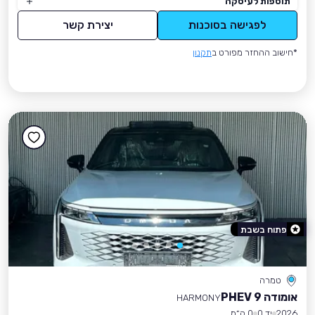
תוספות לעיסקה
לפגישה בסוכנות
יצירת קשר
*חישוב ההחזר מפורט ב
תקנון
פתוח בשבת
טמרה
אומודה 9 PHEV
HARMONY
2026
יד 0
0 ק״מ