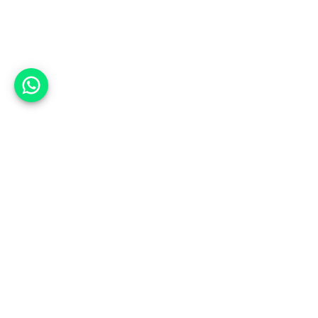
אפשר לעזור?
אנחנו ב-CARWIZ נעזור לך
להתחדש בקלות ובנוחות ברכב יד
שנייה בהתאמה אישית מתוך אלפי
רכבים וממאות סוכנויות רכב מובילות
באמצעות ממשק חדשני וידידותי
שפיתחנו, ובעזרת האלגוריתם החכם
והמהפכני שלנו.