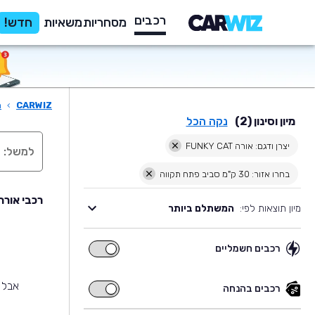
רכבים
מסחריות
משאיות
חדש!
CARWIZ
›
ר
מיון וסינון (2)
נקה הכל
יצרן ודגם: אורה FUNKY CAT
בחרו אזור: 30 ק"מ סביב פתח תקווה
רכבי אורה FUNKY CAT יד שניה למכירה בסביבת פתח 
מיון תוצאות לפי:
המשתלם ביותר
רכבים חשמליים
רכבים
חשמליים
אבל 
רכבים בהנחה
רכבים
בהנחה