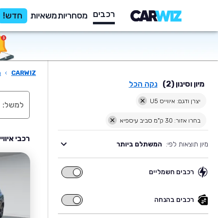
רכבים
מסחריות
משאיות
חדש!
CARWIZ
›
ר
מיון וסינון (2)
נקה הכל
יצרן ודגם: איווייס U5
בחרו אזור: 30 ק"מ סביב עיספיא
רכבי איווייס U5 יד שניה למכירה בסבי
מיון תוצאות לפי:
המשתלם ביותר
רכבים חשמליים
רכבים
חשמליים
רכבים בהנחה
רכבים
בהנחה