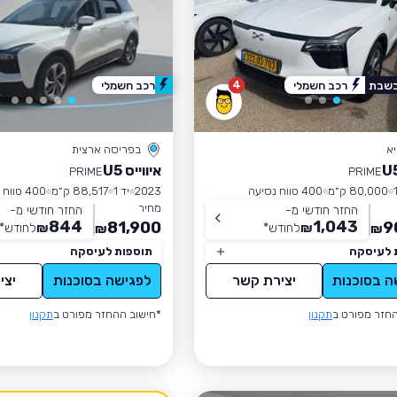
4
בשבת
רכב חשמלי
רכב חשמלי
א
בפריסה ארצית
איווייס U5
PRIME
PRIME
80,000 ק״מ
400 טווח נסיעה
2023
יד 1
88,517 ק״מ
400 טווח נסיעה
מחיר
החזר חודשי מ-
החזר חודשי מ-
844
1,043
81,900
9
₪
לחודש
*
₪
לחודש
*
₪
₪
 לעיסקה
תוספות לעיסקה
ה בסוכנות
יצירת קשר
לפגישה בסוכנות
יצי
חזר מפורט ב
תקנון
*חישוב ההחזר מפורט ב
תקנון