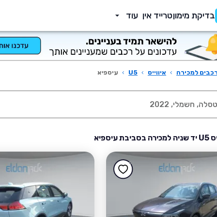
בדיקת מימון
טרייד אין
עוד
כבים למכירה
›
איווייס
›
U5
›
עיספיא
בת עיספיא