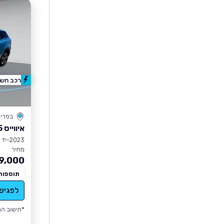
רכב חשמ
בפרי
איווייס U5
2023
יד 1
מחיר
9,000
תוספות
לפגיש
*חישוב הה