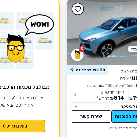
3
לי
30 צפו ברכב זה
סה ארצית
PRIME
61,660 ק״מ
400 טווח נסיעה
מבולבל מכמות הרכבי
החזר חודשי מ-
814
7
אנחנו כאן כדי לעזור לך
₪
לחודש
*
₪
את הרכב הבא של
 לעיסקה
ה בסוכנות
יצירת קשר
בוא נתחיל >
חזר מפורט ב
תקנון