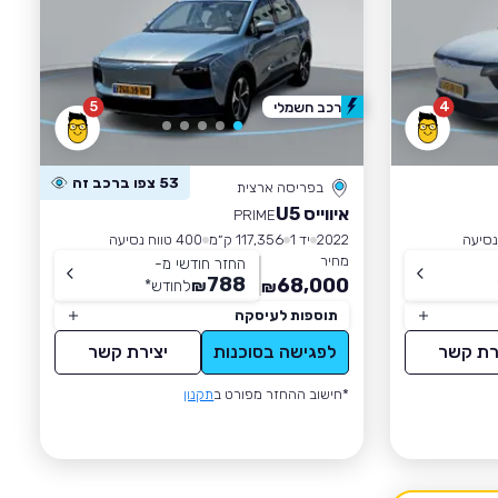
5
4
רכב חשמלי
53 צפו ברכב זה
בפריסה ארצית
איווייס U5
PRIME
2022
יד 1
117,356 ק״מ
400 טווח נסיעה
מחיר
החזר חודשי מ-
788
68,000
₪
לחודש
*
₪
תוספות לעיסקה
רת קשר
לפגישה בסוכנות
יצירת קשר
*חישוב ההחזר מפורט ב
תקנון