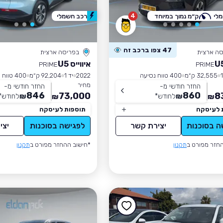
4
לי
ק״מ נמוך במיוחד
רכב חשמלי
47 צפו ברכב זה
סה ארצית
בפריסה ארצית
איווייס U5
PRIME
PRIME
32,555 ק״מ
400 טווח נסיעה
2022
יד 1
92,204 ק״מ
400 טווח נסיעה
מחיר
החזר חודשי מ-
החזר חודשי מ-
846
860
73,000
8
₪
לחודש
*
₪
לחודש
*
₪
₪
 לעיסקה
תוספות לעיסקה
ה בסוכנות
יצירת קשר
לפגישה בסוכנות
יצי
חזר מפורט ב
תקנון
*חישוב ההחזר מפורט ב
תקנון