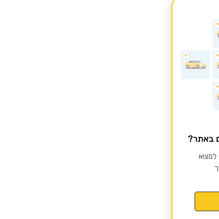
ם באתר?
 למצוא
ך