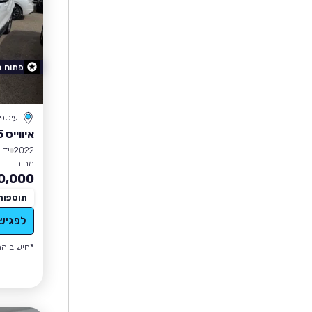
פתוח 
עיספי
איווייס U5
2022
יד 1
מחיר
0,000
תוספות
לפגיש
*חישוב הה