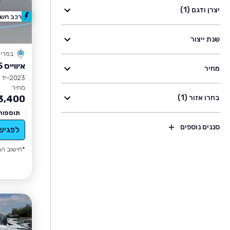
יצרן ודגם (1)
רכב חשמ
שנת ייצור
בפרי
איווייס U5
מחיר
2023
יד 1
מחיר
בחרו אזור (1)
3,400
תוספות
סננים נוספים
לפגיש
*חישוב הה