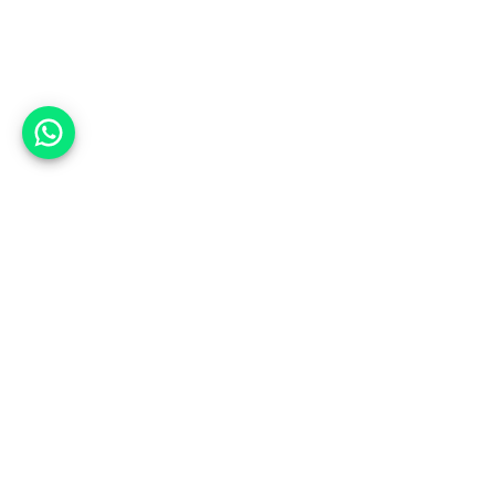
אפשר לעזור?
אנחנו ב-CARWIZ נעזור לך
להתחדש בקלות ובנוחות ברכב יד
שנייה בהתאמה אישית מתוך אלפי
רכבים וממאות סוכנויות רכב מובילות
באמצעות ממשק חדשני וידידותי
שפיתחנו, ובעזרת האלגוריתם החכם
והמהפכני שלנו.