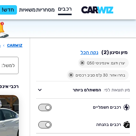
רכבים
מסחריות
משאיות
חדש!
CARWIZ
›
ר
מיון וסינון (2)
נקה הכל
יצרן ודגם: אינפיניטי Q50
בחרו אזור: 30 ק"מ סביב רכסים
רכבי אינפיניטי Q50 יד שניה למ
מיון תוצאות לפי:
המשתלם ביותר
רכבים חשמליים
רכבים
חשמליים
רכבים בהנחה
רכבים
בהנחה