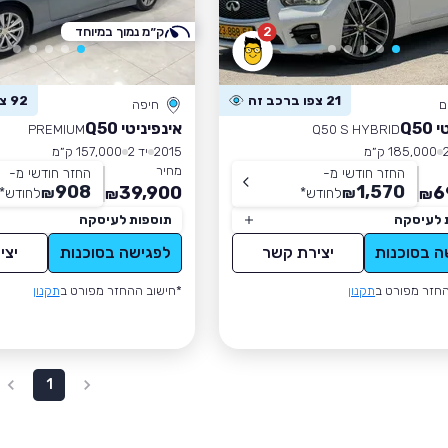
2
ק״מ נמוך במיוחד
21 צפו ברכב זה
92 צפו ברכב זה
ם
חיפה
Q50
אינפיניטי Q50
PREMIUM
Q50 S HYBRID
185,000 ק״מ
2015
יד 2
157,000 ק״מ
מחיר
החזר חודשי מ-
החזר חודשי מ-
908
1,570
39,900
6
₪
לחודש
*
₪
לחודש
*
₪
₪
 לעיסקה
תוספות לעיסקה
ה בסוכנות
יצירת קשר
לפגישה בסוכנות
יצי
חזר מפורט ב
תקנון
*חישוב ההחזר מפורט ב
תקנון
1