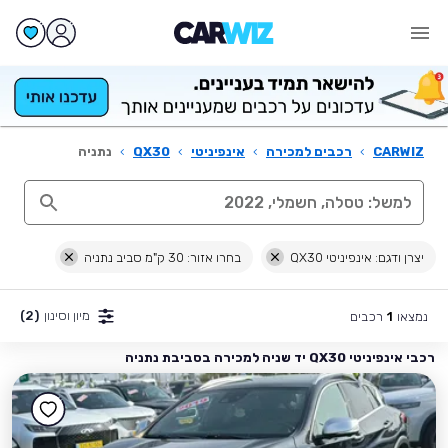
CARWIZ
›
רכבים למכירה
›
אינפיניטי
›
QX30
›
נתניה
יצרן ודגם: אינפיניטי QX30
בחרו אזור: 30 ק"מ סביב נתניה
מיון וסינון
(2)
נמצאו
רכבים
1
רכבי אינפיניטי QX30 יד שניה למכירה בסביבת נתניה