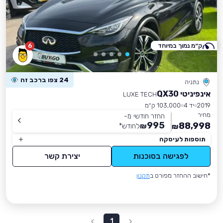
ק״מ נמוך במיוחד
6
24 צפו ברכב זה
נתניה
אינפיניטי QX30
LUXE TECH
2019
יד 4
103,000 ק״מ
מחיר
החזר חודשי מ-
995
88,998
₪
לחודש
*
₪
תוספות לעיסקה
לפגישה בסוכנות
יצירת קשר
*חישוב ההחזר מפורט ב
תקנון
1