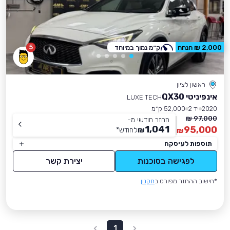
5
2,000 ₪ הנחה
ק״מ נמוך במיוחד
ראשון לציון
אינפיניטי QX30
LUXE TECH
2020
יד 2
52,000 ק״מ
97,000 ₪
החזר חודשי מ-
1,041
95,000
₪
לחודש
*
₪
תוספות לעיסקה
לפגישה בסוכנות
יצירת קשר
*חישוב ההחזר מפורט ב
תקנון
1